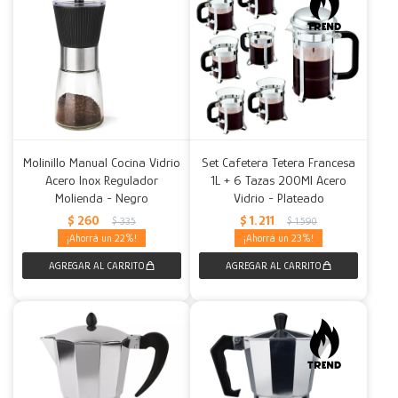
Molinillo Manual Cocina Vidrio
Set Cafetera Tetera Francesa
Acero Inox Regulador
1L + 6 Tazas 200Ml Acero
Molienda - Negro
Vidrio - Plateado
$
260
$
1.211
$
335
$
1.590
22
23