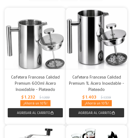
Decoración
Accesorios
Mesas
Calefactores
Acolchados y Frazadas
Accesorios para el hogar
Muebles Infantiles
Fundas
Herramientas
Cafetera Francesa Calidad
Cafetera Francesa Calidad
Premium 600ml Acero
Premium 1L Acero Inoxidable -
Inoxidable - Plateado
Plateado
$
1.232
$
1.403
$
1.369
$
1.559
10
10