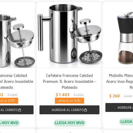
rancesa Calidad
Cafetera Francesa Calidad
Molinillo Man
 Acero Inoxidable
Premium 1L Acero Inoxidable -
Acero Inox Reg
lateado
Plateado
N
32
$
1.403
$
1.369
$
1.559
$
260
$
335
10
10
LLEGA
A HOY MVD
LLEGA HOY MVD