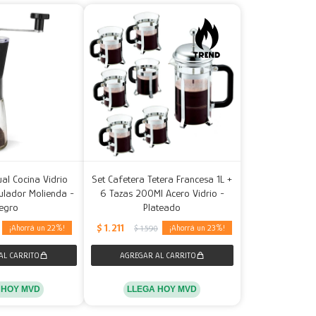
ual Cocina Vidrio
Set Cafetera Tetera Francesa 1L +
ulador Molienda -
6 Tazas 200Ml Acero Vidrio -
egro
Plateado
$
1.211
22
23
$
1.590
 HOY MVD
LLEGA HOY MVD