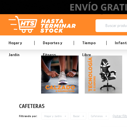
Hogar y
Deportes y
Tiempo
Infanti
Jardín
Fitness
Libre
CAFETERAS
Quitar filt
Filtrando por:
Hogar y Jardín
Bazar
Cafeteras