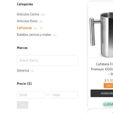
Categorías
Artículos Cocina
(84)
Artículos Baño
(10)
Cafeteras
(6)
Botellas, termos y mates
(33)
Marcas
Cafetera F
Premium 600ml
Generica
(6)
- P
$
1.2
Precio
($)
LLEG
OK