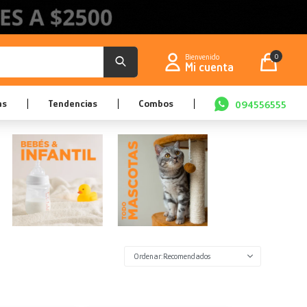
0
as
Tendencias
Combos
094556555
Recomendados