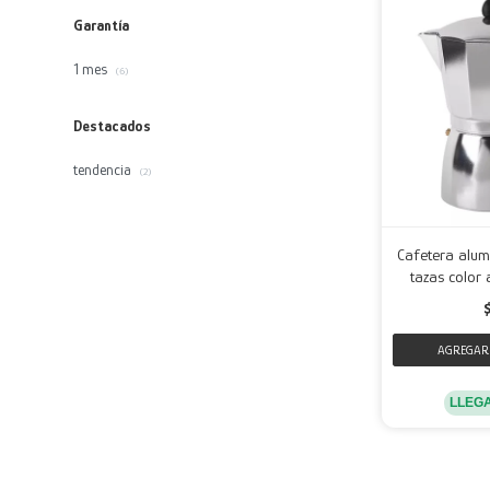
Garantía
1 mes
(6)
Destacados
tendencia
(2)
Cafetera alumi
tazas color 
LLEG