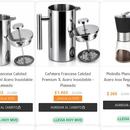
rancesa Calidad
Cafetera Francesa Calidad
Molinillo Man
 Acero Inoxidable
Premium 1L Acero Inoxidable -
Acero Inox Reg
lateado
Plateado
N
32
$
1.403
$
1.369
$
1.559
$
260
$
335
10
10
LLEGA
A HOY MVD
LLEGA HOY MVD