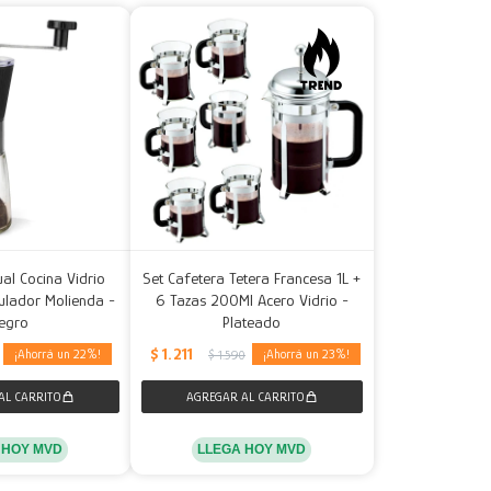
ual Cocina Vidrio
Set Cafetera Tetera Francesa 1L +
ulador Molienda -
6 Tazas 200Ml Acero Vidrio -
egro
Plateado
$
1.211
22
23
$
1.590
 HOY MVD
LLEGA HOY MVD