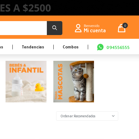
0
as
Tendencias
Combos
094556555
Recomendados