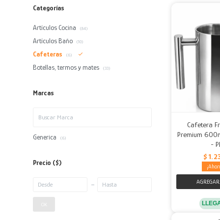
Categorías
Artículos Cocina
(84)
Artículos Baño
(10)
Cafeteras
(6)
Botellas, termos y mates
(33)
Marcas
Cafetera F
Premium 600ml
Generica
(6)
- P
$
1.2
Precio
($)
LLEG
OK