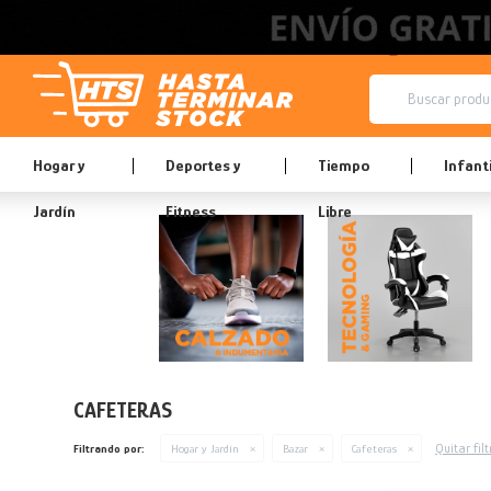
Hogar y
Deportes y
Tiempo
Infanti
Jardín
Fitness
Libre
CAFETERAS
Quitar filt
Filtrando por:
Hogar y Jardín
Bazar
Cafeteras