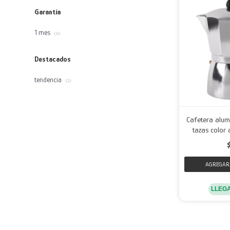
Garantía
1 mes
(6)
Destacados
tendencia
(2)
Cafetera alumi
tazas color 
LLEG