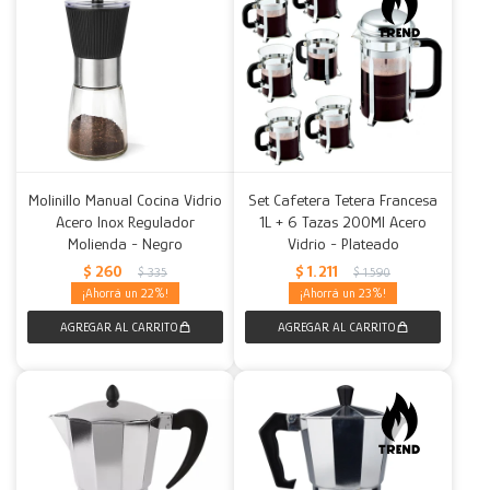
Molinillo Manual Cocina Vidrio
Set Cafetera Tetera Francesa
Acero Inox Regulador
1L + 6 Tazas 200Ml Acero
Molienda - Negro
Vidrio - Plateado
$
260
$
1.211
$
335
$
1.590
22
23