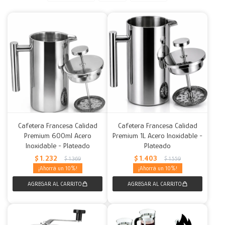
Decoración
Accesorios
Mesas
Calefactores
Acolchados y Frazadas
Accesorios para el hogar
Muebles Infantiles
Fundas
Herramientas
Cafetera Francesa Calidad
Cafetera Francesa Calidad
Premium 600ml Acero
Premium 1L Acero Inoxidable -
Inoxidable - Plateado
Plateado
$
1.232
$
1.403
$
1.369
$
1.559
10
10