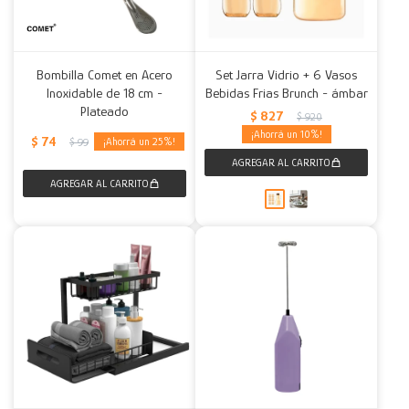
Bombilla Comet en Acero
Set Jarra Vidrio + 6 Vasos
Inoxidable de 18 cm -
Bebidas Frias Brunch - ámbar
Plateado
$
827
$
920
10
$
74
25
$
99