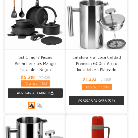
Set Ollas 17 Piezas
Cafetera Francesa Calidad
Antiadherentes Mango
Premium 600ml Acero
Extraible - Negro
Inoxidable - Plateado
$
5.218
$
5.929
$
1.232
$
1.369
11
10