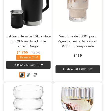
Set Jarra Térmica 1.9Lt + Mate
Vaso Line de 300Ml para
330Ml Acero Inox Doble
Agua Refresco Bebidas en
Pared - Negro
Vidrio - Transparente
$
1.766
$
2.009
$
159
12