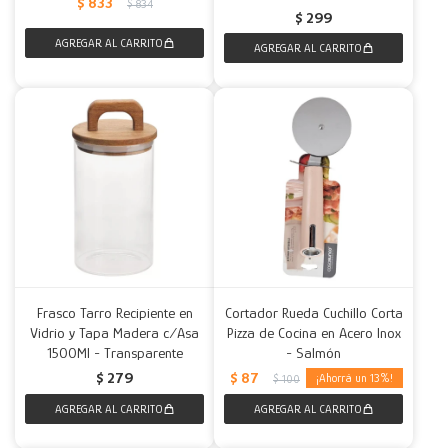
$
833
$
834
$
299
Frasco Tarro Recipiente en
Cortador Rueda Cuchillo Corta
Vidrio y Tapa Madera c/Asa
Pizza de Cocina en Acero Inox
1500Ml - Transparente
- Salmón
$
87
$
279
13
$
100