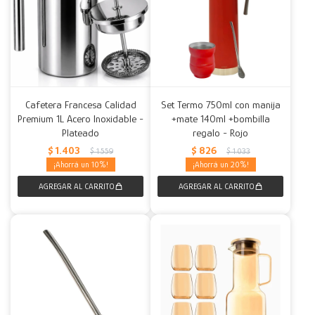
Cafetera Francesa Calidad
Set Termo 750ml con manija
Premium 1L Acero Inoxidable -
+mate 140ml +bombilla
Plateado
regalo - Rojo
$
1.403
$
826
$
1.559
$
1.033
10
20