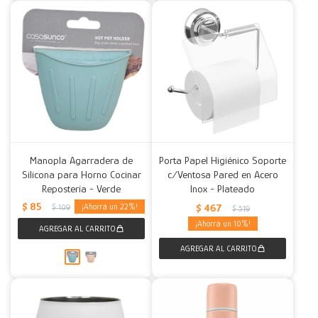
Manopla Agarradera de
Porta Papel Higiénico Soporte
Silicona para Horno Cocinar
c/Ventosa Pared en Acero
Repostería - Verde
Inox - Plateado
$
85
22
$
467
$
109
$
519
10