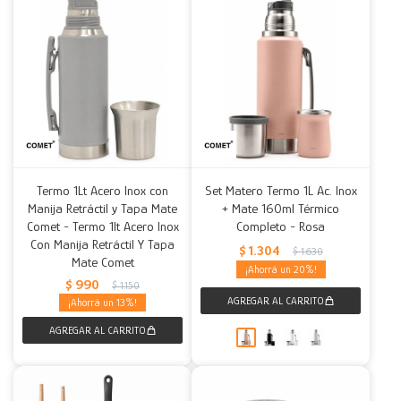
Termo 1Lt Acero Inox con
Set Matero Termo 1L Ac. Inox
Manija Retráctil y Tapa Mate
+ Mate 160ml Térmico
Comet - Termo 1lt Acero Inox
Completo - Rosa
Con Manija Retráctil Y Tapa
$
1.304
$
1.630
Mate Comet
20
$
990
$
1.150
13