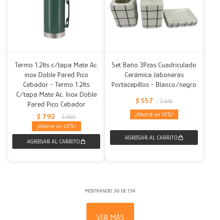
Termo 1.2lts c/tapa Mate Ac.
Set Baño 3Pzas Cuadriculado
inox Doble Pared Pico
Cerámica Jaboneras
Cebador - Termo 1.2lts
Portacepillos - Blanco/negro
C/tapa Mate Ac. Inox Doble
$
557
$
619
Pared Pico Cebador
10
$
792
$
990
20
MOSTRANDO
36
DE
134
VER MÁS