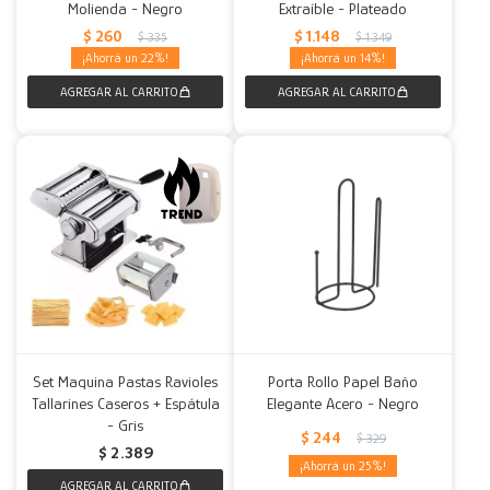
Molienda - Negro
Extraíble - Plateado
$
260
$
1.148
$
335
$
1.349
22
14
Set Maquina Pastas Ravioles
Porta Rollo Papel Baño
Tallarines Caseros + Espátula
Elegante Acero - Negro
- Gris
$
244
$
329
$
2.389
25