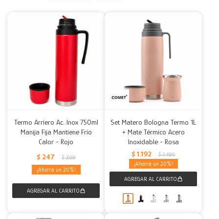
Decoración
Accesorios
Mesas
Calefactores
Acolchados y Frazadas
Accesorios para el hogar
Muebles Infantiles
Fundas
Herramientas
Termo Arriero Ac. Inox 750ml
Set Matero Bologna Termo 1L
Manija Fija Mantiene Frío
+ Mate Térmico Acero
Calor - Rojo
Inoxidable - Rosa
$
1.192
$
1.490
$
247
$
309
20
20