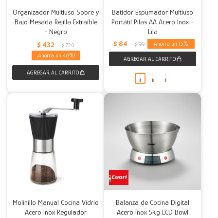
Organizador Multiuso Sobre y
Batidor Espumador Multiuso
Bajo Mesada Rejilla Extraíble
Portátil Pilas AA Acero Inox -
- Negro
Lila
$
84
$
432
15
$
99
$
720
40
Molinillo Manual Cocina Vidrio
Balanza de Cocina Digital
Acero Inox Regulador
Acero Inox 5Kg LCD Bowl