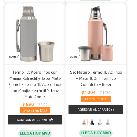
Termo 1Lt Acero Inox con
Set Matero Termo 1L Ac. Inox
Manija Retráctil y Tapa Mate
+ Mate 160ml Térmico
Comet - Termo 1lt Acero Inox
Completo - Rosa
Con Manija Retráctil Y Tapa
$
1.304
$
1.630
Mate Comet
20
$
990
$
1.150
13
LLEGA HOY MVD
LLEGA HOY MVD