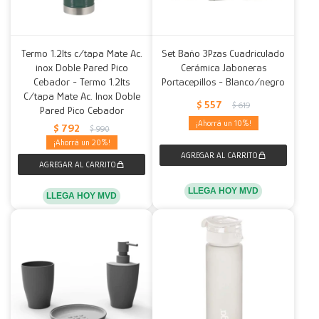
Termo 1.2lts c/tapa Mate Ac.
Set Baño 3Pzas Cuadriculado
inox Doble Pared Pico
Cerámica Jaboneras
Cebador - Termo 1.2lts
Portacepillos - Blanco/negro
C/tapa Mate Ac. Inox Doble
$
557
$
619
Pared Pico Cebador
10
$
792
$
990
20
LLEGA HOY MVD
LLEGA HOY MVD