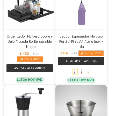
Organizador Multiuso Sobre y
Batidor Espumador Multiuso
Bajo Mesada Rejilla Extraíble
Portátil Pilas AA Acero Inox -
- Negro
Lila
$
84
$
432
15
$
99
$
720
40
LLEGA HOY MVD
LLEGA HOY MVD