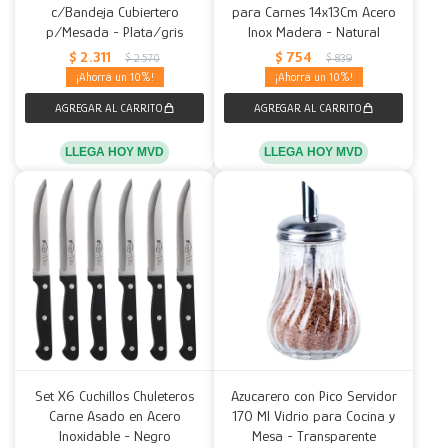
c/Bandeja Cubiertero
para Carnes 14x13Cm Acero
p/Mesada - Plata/gris
Inox Madera - Natural
$
2.311
$
754
$
2.570
$
839
10
10
LLEGA HOY MVD
LLEGA HOY MVD
Set X6 Cuchillos Chuleteros
Azucarero con Pico Servidor
Carne Asado en Acero
170 Ml Vidrio para Cocina y
Inoxidable - Negro
Mesa - Transparente