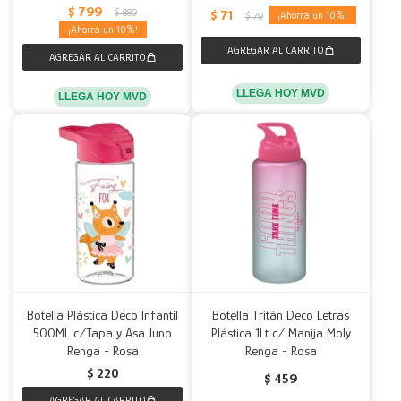
$
799
$
889
$
71
10
$
79
10
LLEGA HOY MVD
LLEGA HOY MVD
Botella Plástica Deco Infantil
Botella Tritán Deco Letras
500ML c/Tapa y Asa Juno
Plástica 1Lt c/ Manija Moly
Renga - Rosa
Renga - Rosa
$
220
$
459