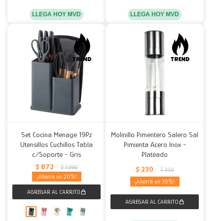
LLEGA HOY MVD
LLEGA HOY MVD
Set Cocina Menage 19Pz
Molinillo Pimentero Salero Sal
Utensillos Cuchillos Tabla
Pimienta Acero Inox -
c/Soporte - Gris
Plateado
$
872
$
1.090
$
230
$
330
20
30