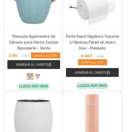
Manopla Agarradera de
Porta Papel Higiénico Soporte
Silicona para Horno Cocinar
c/Ventosa Pared en Acero
Repostería - Verde
Inox - Plateado
$
85
$
467
22
$
109
$
519
10
LLEGA HOY MVD
LLEGA HOY MVD