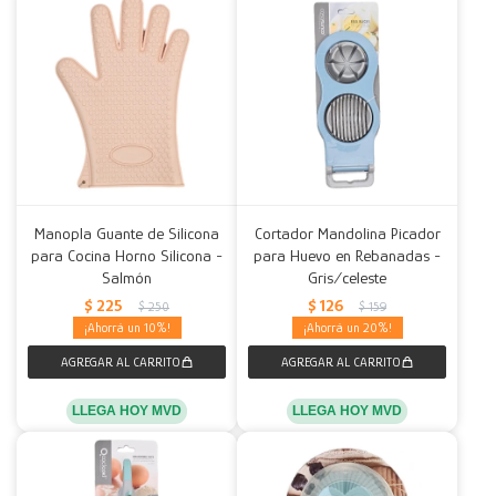
Manopla Guante de Silicona
Cortador Mandolina Picador
para Cocina Horno Silicona -
para Huevo en Rebanadas -
Salmón
Gris/celeste
$
225
$
126
$
250
$
159
10
20
LLEGA HOY MVD
LLEGA HOY MVD