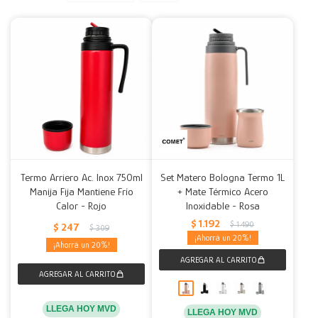
Decoración
Accesorios
Mesas
Calefactores
Acolchados y Frazadas
Accesorios para el hogar
Muebles Infantiles
Fundas
Herramientas
Termo Arriero Ac. Inox 750ml
Set Matero Bologna Termo 1L
Manija Fija Mantiene Frío
+ Mate Térmico Acero
Calor - Rojo
Inoxidable - Rosa
$
1.192
$
1.490
$
247
$
309
20
20
LLEGA HOY MVD
LLEGA HOY MVD