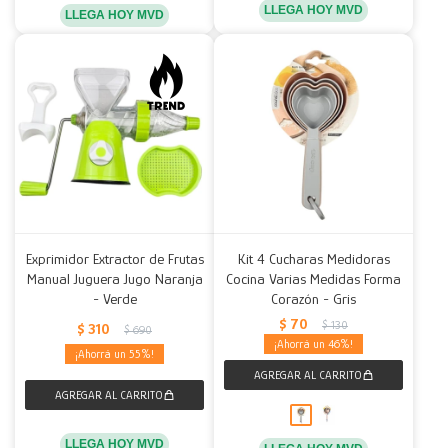
LLEGA HOY MVD
LLEGA HOY MVD
Exprimidor Extractor de Frutas
Kit 4 Cucharas Medidoras
Manual Juguera Jugo Naranja
Cocina Varias Medidas Forma
- Verde
Corazón - Gris
$
70
$
130
$
310
$
690
46
55
LLEGA HOY MVD