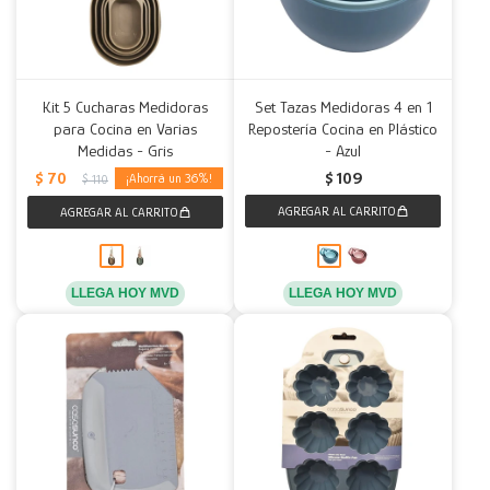
Kit 5 Cucharas Medidoras
Set Tazas Medidoras 4 en 1
para Cocina en Varias
Repostería Cocina en Plástico
Medidas - Gris
- Azul
$
70
$
109
36
$
110
LLEGA HOY MVD
LLEGA HOY MVD