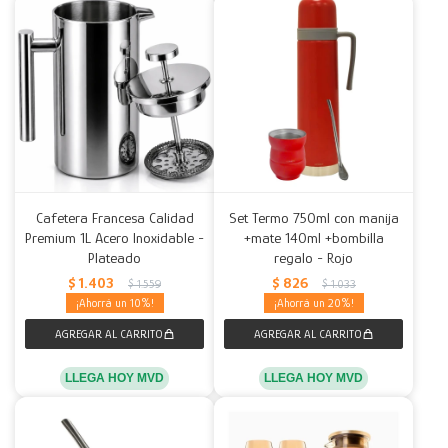
Cafetera Francesa Calidad
Set Termo 750ml con manija
Premium 1L Acero Inoxidable -
+mate 140ml +bombilla
Plateado
regalo - Rojo
$
1.403
$
826
$
1.559
$
1.033
10
20
LLEGA HOY MVD
LLEGA HOY MVD