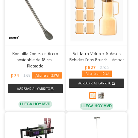
Bombilla Comet en Acero
Set Jarra Vidrio + 6 Vasos
Inoxidable de 18 cm -
Bebidas Frias Brunch - ámbar
Plateado
$
827
$
920
10
$
74
25
$
99
LLEGA HOY MVD
LLEGA HOY MVD