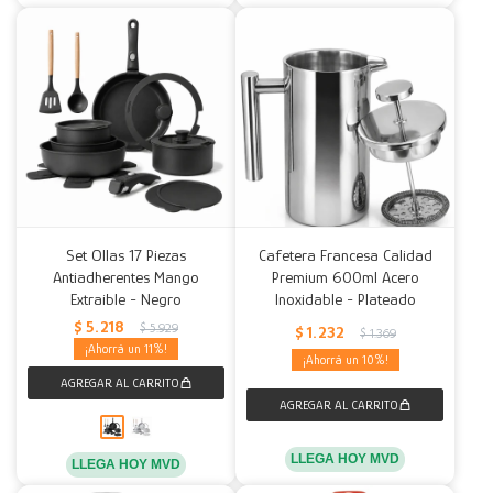
Set Ollas 17 Piezas
Cafetera Francesa Calidad
Antiadherentes Mango
Premium 600ml Acero
Extraible - Negro
Inoxidable - Plateado
$
5.218
$
5.929
$
1.232
$
1.369
11
10
LLEGA HOY MVD
LLEGA HOY MVD