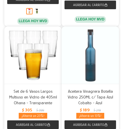
LLEGA HOY MVD
LLEGA HOY MVD
Set de 6 Vasos Largos
Aceitera Vinagrera Botella
Multiuso en Vidrio de 405ml
Vidrio 250ML c/ Tapa Azul
Ohana - Transparente
Cobalto - Azul
$
305
$
189
$
399
$
219
23
13