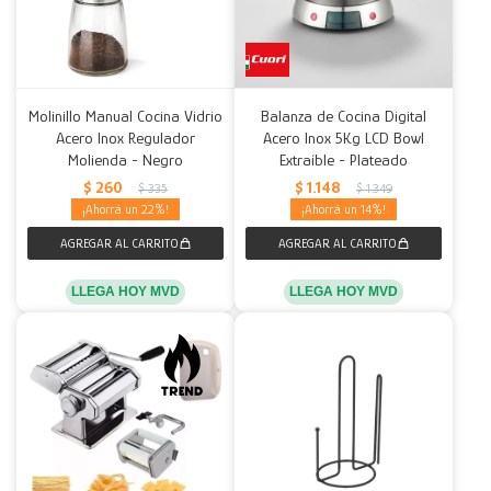
Molinillo Manual Cocina Vidrio
Balanza de Cocina Digital
Acero Inox Regulador
Acero Inox 5Kg LCD Bowl
Molienda - Negro
Extraíble - Plateado
$
260
$
1.148
$
335
$
1.349
22
14
LLEGA HOY MVD
LLEGA HOY MVD