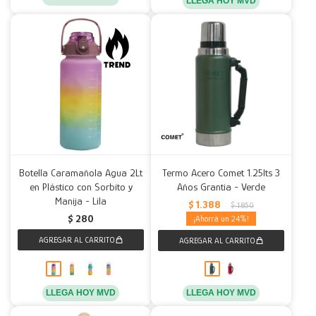
LLEGA HOY MVD
Botella Caramañola Agua 2Lt
Termo Acero Comet 1.25lts 3
en Plástico con Sorbito y
Años Grantia - Verde
Manija - Lila
$
1.388
$
1.850
$
280
24
LLEGA HOY MVD
LLEGA HOY MVD