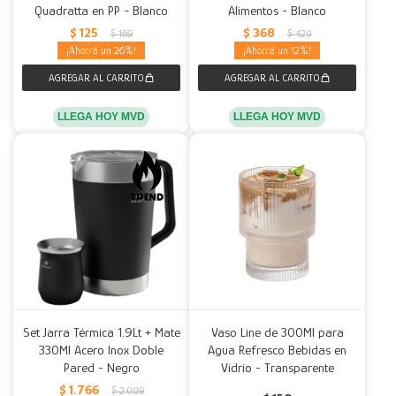
Quadratta en PP - Blanco
Alimentos - Blanco
$
125
$
368
$
169
$
420
26
12
LLEGA HOY MVD
LLEGA HOY MVD
Set Jarra Térmica 1.9Lt + Mate
Vaso Line de 300Ml para
330Ml Acero Inox Doble
Agua Refresco Bebidas en
Pared - Negro
Vidrio - Transparente
$
1.766
$
2.009