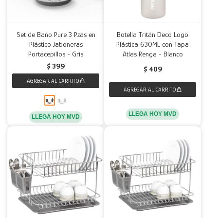
Set de Baño Pure 3 Pzas en
Botella Tritán Deco Logo
Plástico Jaboneras
Plástica 630ML con Tapa
Portacepillos - Gris
Atlas Renga - Blanco
$
399
$
409
LLEGA HOY MVD
LLEGA HOY MVD