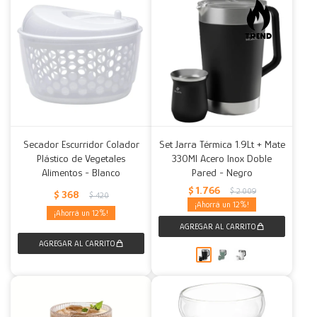
Secador Escurridor Colador
Set Jarra Térmica 1.9Lt + Mate
Plástico de Vegetales
330Ml Acero Inox Doble
Alimentos - Blanco
Pared - Negro
$
1.766
$
2.009
$
368
$
420
12
12