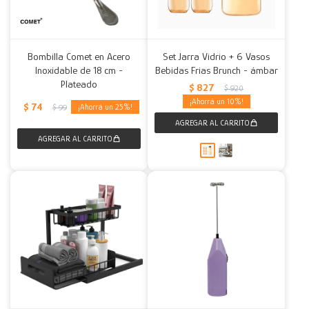
Bombilla Comet en Acero
Set Jarra Vidrio + 6 Vasos
Inoxidable de 18 cm -
Bebidas Frias Brunch - ámbar
Plateado
$
827
$
920
10
$
74
25
$
99