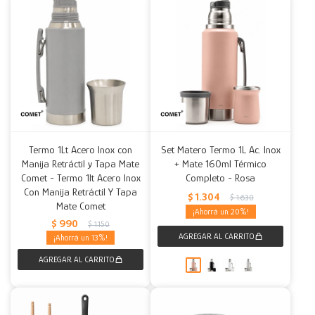
Termo 1Lt Acero Inox con
Set Matero Termo 1L Ac. Inox
Manija Retráctil y Tapa Mate
+ Mate 160ml Térmico
Comet - Termo 1lt Acero Inox
Completo - Rosa
Con Manija Retráctil Y Tapa
$
1.304
$
1.630
Mate Comet
20
$
990
$
1.150
13