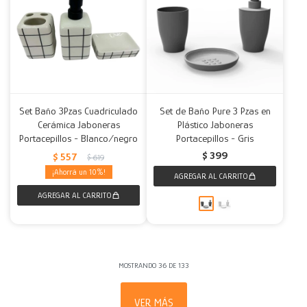
Set Baño 3Pzas Cuadriculado
Set de Baño Pure 3 Pzas en
Cerámica Jaboneras
Plástico Jaboneras
Portacepillos - Blanco/negro
Portacepillos - Gris
$
399
$
557
$
619
10
MOSTRANDO
36
DE
133
VER MÁS