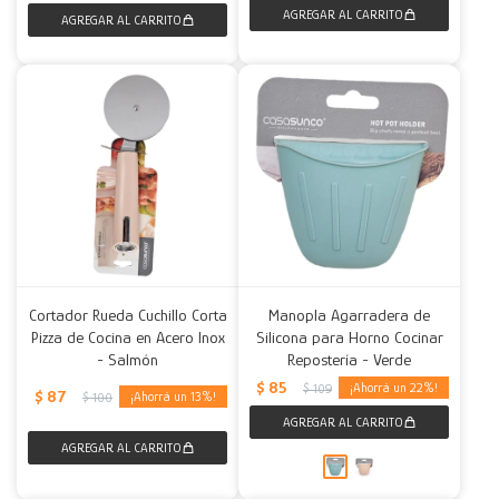
Cortador Rueda Cuchillo Corta
Manopla Agarradera de
Pizza de Cocina en Acero Inox
Silicona para Horno Cocinar
- Salmón
Repostería - Verde
$
85
22
$
109
$
87
13
$
100