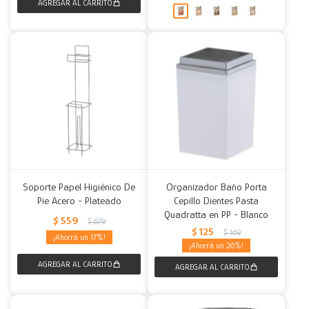
Soporte Papel Higiénico De
Organizador Baño Porta
Pie Acero - Plateado
Cepillo Dientes Pasta
Quadratta en PP - Blanco
$
559
$
679
$
125
$
169
17
26