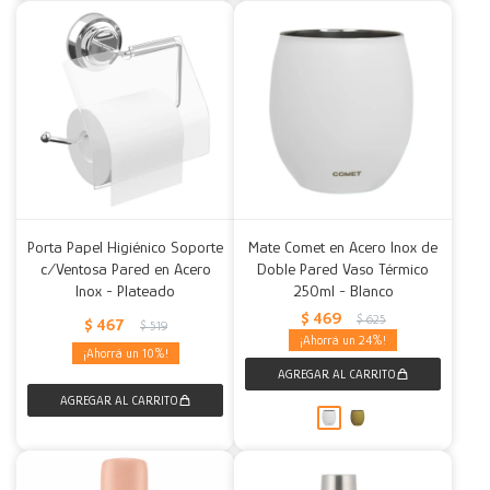
Porta Papel Higiénico Soporte
Mate Comet en Acero Inox de
c/Ventosa Pared en Acero
Doble Pared Vaso Térmico
Inox - Plateado
250ml - Blanco
$
469
$
625
$
467
$
519
24
10