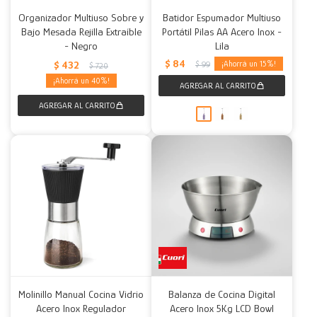
Organizador Multiuso Sobre y
Batidor Espumador Multiuso
Bajo Mesada Rejilla Extraíble
Portátil Pilas AA Acero Inox -
- Negro
Lila
$
84
$
432
15
$
99
$
720
40
Molinillo Manual Cocina Vidrio
Balanza de Cocina Digital
Acero Inox Regulador
Acero Inox 5Kg LCD Bowl