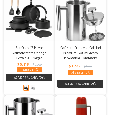
Set Ollas 17 Piezas
Cafetera Francesa Calidad
Antiadherentes Mango
Premium 600ml Acero
Extraible - Negro
Inoxidable - Plateado
$
5.218
$
5.929
$
1.232
$
1.369
11
10