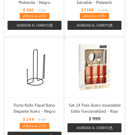
Molienda - Negro
Extraíble - Plateado
$
260
$
1.148
$
335
$
1.349
22
14
Porta Rollo Papel Baño
Set 24 Pzas Acero Inoxidable
Elegante Acero - Negro
Estilo Funcionalidad - Rojo
$
999
$
244
$
329
25