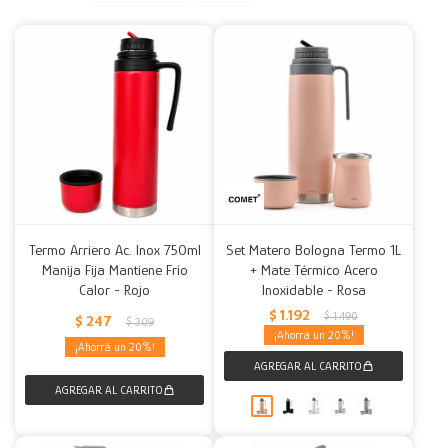
Decoración
Accesorios
Mesas
Calefactores
Acolchados y Frazadas
Accesorios para el hogar
Muebles Infantiles
Fundas
Herramientas
Termo Arriero Ac. Inox 750ml
Set Matero Bologna Termo 1L
Manija Fija Mantiene Frío
+ Mate Térmico Acero
Calor - Rojo
Inoxidable - Rosa
$
1.192
$
1.490
$
247
$
309
20
20