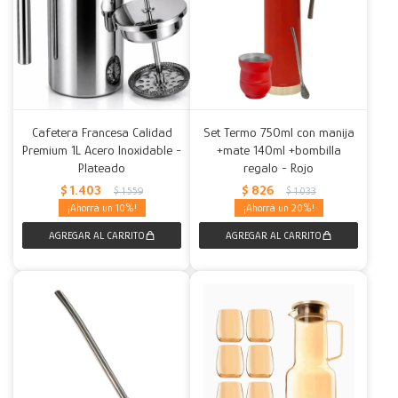
Cafetera Francesa Calidad
Set Termo 750ml con manija
Premium 1L Acero Inoxidable -
+mate 140ml +bombilla
Plateado
regalo - Rojo
$
1.403
$
826
$
1.559
$
1.033
10
20