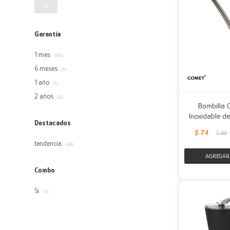
OK
Garantía
1 mes
(131)
6 meses
(1)
1 año
(1)
2 años
(2)
Bombilla 
Inoxidable de
Destacados
$
74
$
99
tendencia
(26)
Combo
Si
(5)