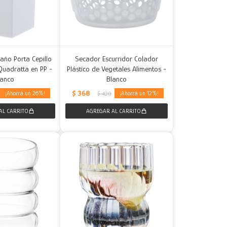
año Porta Cepillo
Secador Escurridor Colador
Quadratta en PP -
Plástico de Vegetales Alimentos -
lanco
Blanco
$
368
26
12
$
420