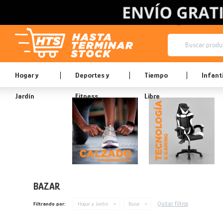
Hogar y
Deportes y
Tiempo
Infanti
Jardín
Fitness
Libre
BAZAR
Quitar filtros
Filtrando por:
Hogar y Jardín
Bazar