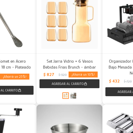
Comet en Acero
Set Jarra Vidrio + 6 Vasos
Organizador 
 18 cm - Plateado
Bebidas Frias Brunch - ámbar
Bajo Mesada Re
N
$
827
10
$
920
25
$
432
$
720