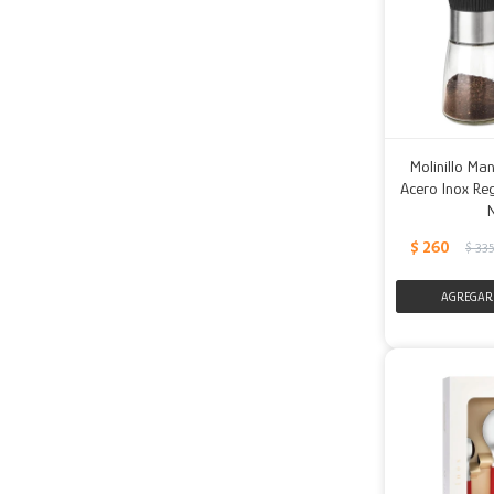
Molinillo Ma
Acero Inox Re
$
260
$
33