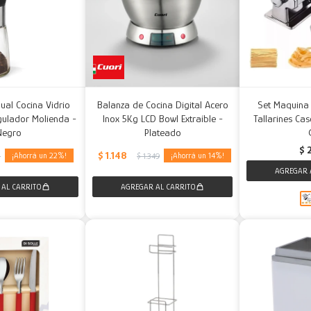
nual Cocina Vidrio
Balanza de Cocina Digital Acero
Set Maquina 
gulador Molienda -
Inox 5Kg LCD Bowl Extraíble -
Tallarines Cas
Negro
Plateado
$
$
1.148
22
14
5
$
1.349