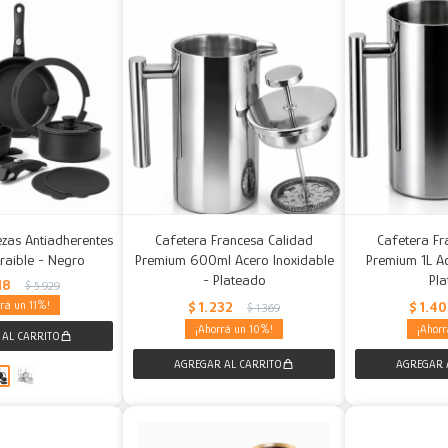
iezas Antiadherentes
Cafetera Francesa Calidad
Cafetera Fr
raible - Negro
Premium 600ml Acero Inoxidable
Premium 1L Ac
- Plateado
Pl
18
$
5.929
11
$
1.232
$
1.4
$
1.369
10