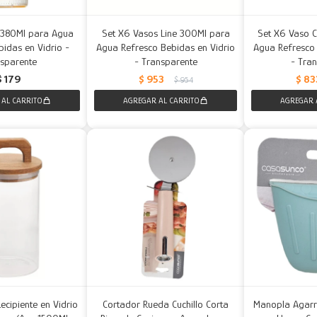
 380Ml para Agua
Set X6 Vasos Line 300Ml para
Set X6 Vaso 
idas en Vidrio -
Agua Refresco Bebidas en Vidrio
Agua Refresco 
sparente
- Transparente
- Tra
$
179
$
953
$
83
$
954
ecipiente en Vidrio
Cortador Rueda Cuchillo Corta
Manopla Agarr