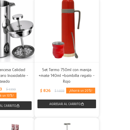
ancesa Calidad
Set Termo 750ml con manija
ero Inoxidable -
+mate 140ml +bombilla regalo -
ateado
Rojo
03
$
1.559
$
826
20
$
1.033
10