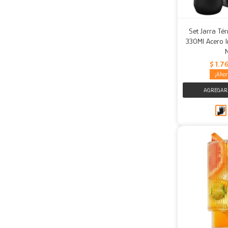
Set Jarra Té
330Ml Acero I
$
1.7