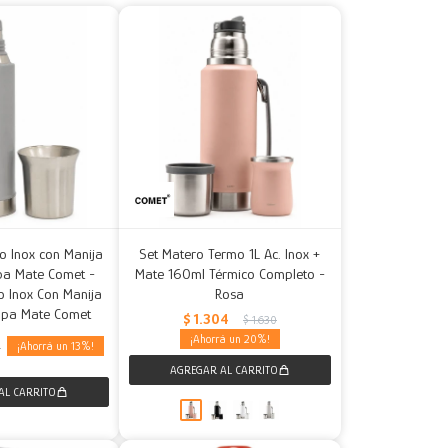
o Inox con Manija
Set Matero Termo 1L Ac. Inox +
apa Mate Comet -
Mate 160ml Térmico Completo -
o Inox Con Manija
Rosa
Tapa Mate Comet
$
1.304
$
1.630
20
13
0