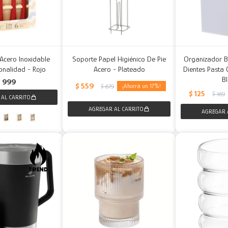
Acero Inoxidable
Soporte Papel Higiénico De Pie
Organizador B
ionalidad - Rojo
Acero - Plateado
Dientes Pasta 
B
$
999
$
559
17
$
679
$
125
$
169