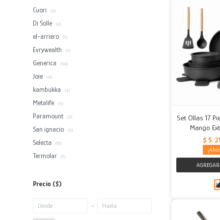
Cuori
(3)
Di Solle
(2)
el-arriero
(1)
Evrywealth
(1)
Generica
(54)
Joie
(4)
kambukka
(2)
Metalife
(5)
Paramount
Set Ollas 17 P
(2)
Mango Ext
San ignacio
(5)
$
5.2
Selecta
(11)
Termolar
(1)
Precio
($)