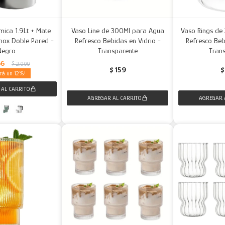
rmica 1.9Lt + Mate
Vaso Line de 300Ml para Agua
Vaso Rings de
nox Doble Pared -
Refresco Bebidas en Vidrio -
Refresco Beb
Negro
Transparente
Tran
66
$
2.009
$
159
$
12