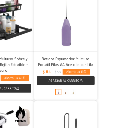
Multiuso Sobre y
Batidor Espumador Multiuso
jilla Extraíble -
Portátil Pilas AA Acero Inox - Lila
egro
$
84
15
$
99
40