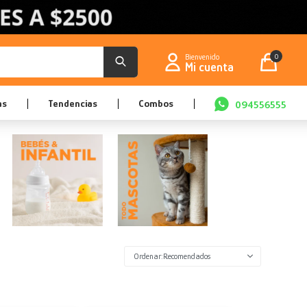
0
as
Tendencias
Combos
094556555
Recomendados