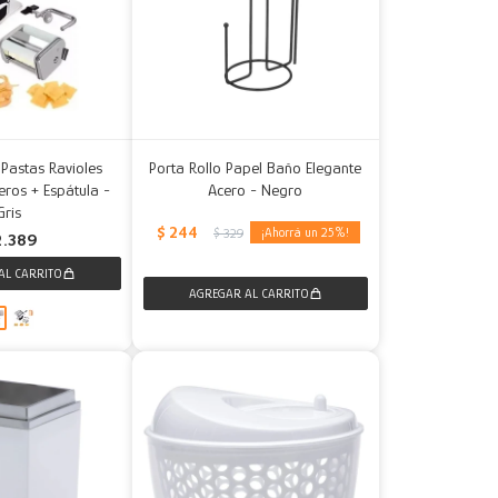
Pastas Ravioles
Porta Rollo Papel Baño Elegante
eros + Espátula -
Acero - Negro
Gris
$
244
25
$
329
2.389