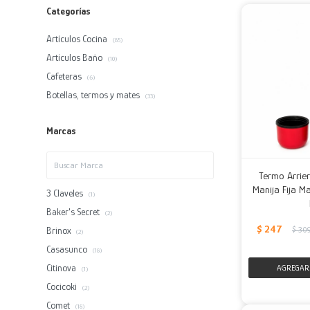
Categorías
Artículos Cocina
(85)
Artículos Baño
(10)
Cafeteras
(6)
Botellas, termos y mates
(33)
Marcas
Termo Arrier
Manija Fija Ma
3 Claveles
(1)
Baker's Secret
(2)
$
247
Brinox
$
30
(2)
Casasunco
(18)
Citinova
(1)
Cocicoki
(2)
Comet
(18)