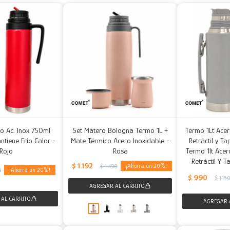
o Ac. Inox 750ml
Set Matero Bologna Termo 1L +
Termo 1Lt Acer
ntiene Frío Calor -
Mate Térmico Acero Inoxidable -
Retráctil y T
Rojo
Rosa
Termo 1lt Acer
Retráctil Y 
$
1.192
20
$
1.490
20
9
$
990
$
1.15