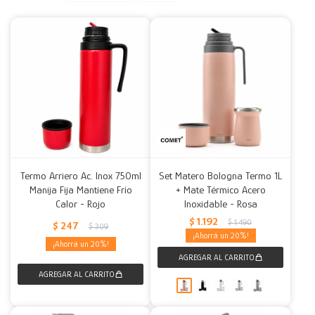
Decoración
Accesorios
Mesas
Calefactores
Acolchados y Frazadas
Accesorios para el hogar
Muebles Infantiles
Fundas
Herramientas
Termo Arriero Ac. Inox 750ml
Set Matero Bologna Termo 1L
Manija Fija Mantiene Frío
+ Mate Térmico Acero
Calor - Rojo
Inoxidable - Rosa
$
1.192
$
1.490
$
247
$
309
20
20