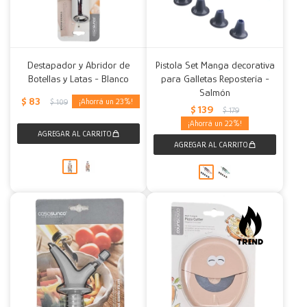
Destapador y Abridor de
Pistola Set Manga decorativa
Botellas y Latas - Blanco
para Galletas Repostería -
Salmón
$
83
23
$
109
$
139
$
179
22