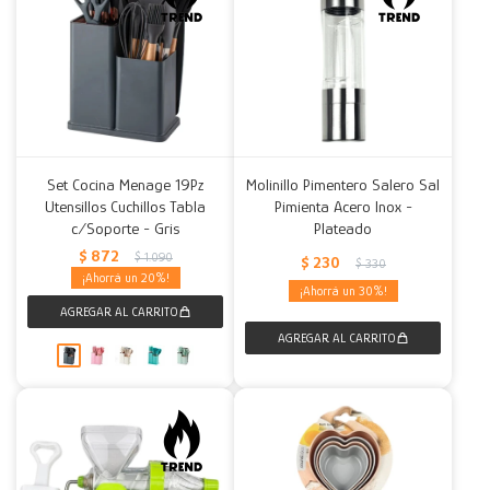
Set Cocina Menage 19Pz
Molinillo Pimentero Salero Sal
Utensillos Cuchillos Tabla
Pimienta Acero Inox -
c/Soporte - Gris
Plateado
$
872
$
1.090
$
230
$
330
20
30