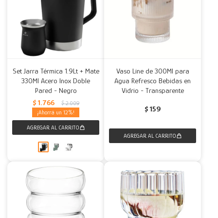
Set Jarra Térmica 1.9Lt + Mate
Vaso Line de 300Ml para
330Ml Acero Inox Doble
Agua Refresco Bebidas en
Pared - Negro
Vidrio - Transparente
$
1.766
$
2.009
$
159
12