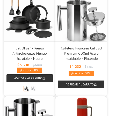
Set Ollas 17 Piezas
Cafetera Francesa Calidad
Antiadherentes Mango
Premium 600ml Acero
Extraible - Negro
Inoxidable - Plateado
$
5.218
$
5.929
$
1.232
$
1.369
11
10