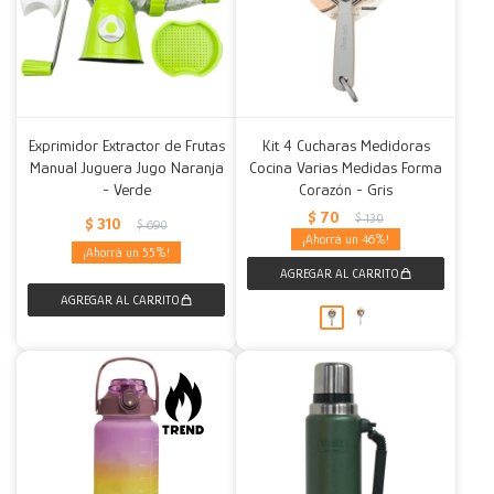
Exprimidor Extractor de Frutas
Kit 4 Cucharas Medidoras
Manual Juguera Jugo Naranja
Cocina Varias Medidas Forma
- Verde
Corazón - Gris
$
70
$
130
$
310
$
690
46
55