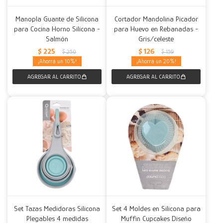
Manopla Guante de Silicona
Cortador Mandolina Picador
para Cocina Horno Silicona -
para Huevo en Rebanadas -
Salmón
Gris/celeste
$
225
$
126
$
250
$
159
10
20
Set Tazas Medidoras Silicona
Set 4 Moldes en Silicona para
Plegables 4 medidas
Muffin Cupcakes Diseño