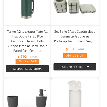
Termo 1.2lts c/tapa Mate Ac.
Set Baño 3Pzas Cuadriculado
inox Doble Pared Pico
Cerámica Jaboneras
Cebador - Termo 1.2lts
Portacepillos - Blanco/negro
C/tapa Mate Ac. Inox Doble
$
557
$
619
Pared Pico Cebador
10
$
792
$
990
20