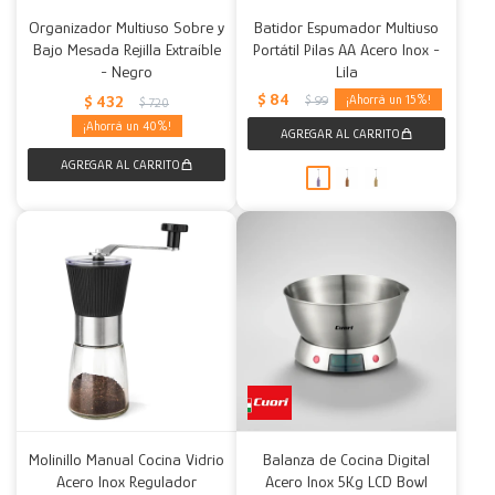
Organizador Multiuso Sobre y
Batidor Espumador Multiuso
Bajo Mesada Rejilla Extraíble
Portátil Pilas AA Acero Inox -
- Negro
Lila
$
84
$
432
15
$
99
$
720
40
Molinillo Manual Cocina Vidrio
Balanza de Cocina Digital
Acero Inox Regulador
Acero Inox 5Kg LCD Bowl