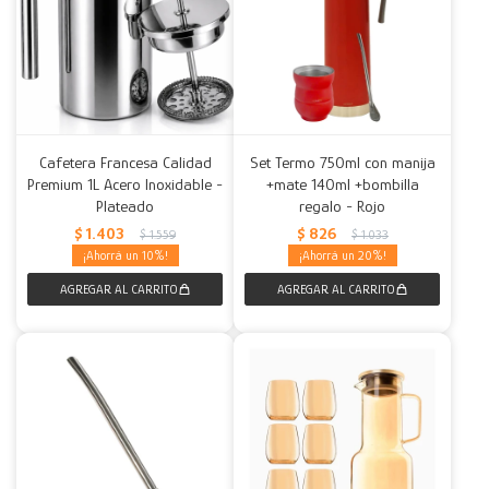
Cafetera Francesa Calidad
Set Termo 750ml con manija
Premium 1L Acero Inoxidable -
+mate 140ml +bombilla
Plateado
regalo - Rojo
$
1.403
$
826
$
1.559
$
1.033
10
20