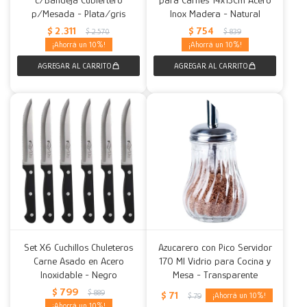
p/Mesada - Plata/gris
Inox Madera - Natural
$
2.311
$
754
$
2.570
$
839
10
10
Set X6 Cuchillos Chuleteros
Azucarero con Pico Servidor
Carne Asado en Acero
170 Ml Vidrio para Cocina y
Inoxidable - Negro
Mesa - Transparente
$
799
$
889
$
71
10
$
79
10