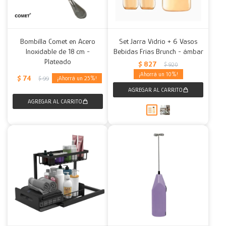
Bombilla Comet en Acero
Set Jarra Vidrio + 6 Vasos
Inoxidable de 18 cm -
Bebidas Frias Brunch - ámbar
Plateado
$
827
$
920
10
$
74
25
$
99