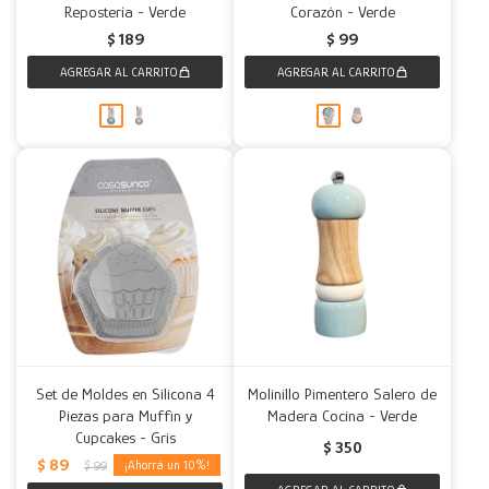
Repostería - Verde
Corazón - Verde
$
189
$
99
Set de Moldes en Silicona 4
Molinillo Pimentero Salero de
Piezas para Muffin y
Madera Cocina - Verde
Cupcakes - Gris
$
350
$
89
10
$
99