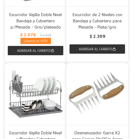
Escurridor Vajilla Doble Nivel
Escurridor de 2 Niveles con
Bandeja y Cubiertero
Bandeja y Cubiertero para
p/Mesada - Gris/plateado
Mesada - Plata/gris
$
2.076
$
2.309
$
2.309
10
Escurridor Vajilla Doble Nivel
Desmenuzador Garra X2
c/Bandeja Cubiertero
para Carnes 14x13Cm Acero