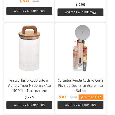
$
833
$
834
$
299
Frasco Tarro Recipiente en
Cortador Rueda Cuchillo Corta
Vidrio y Tapa Madera c/Asa
Pizza de Cocina en Acero Inox
1500Ml - Transparente
- Salmón
$
87
$
279
13
$
100