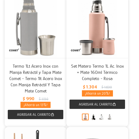
Termo 1Lt Acero Inox con
Set Matero Termo 1L Ac. Inox
Manija Retráctil y Tapa Mate
+ Mate 160ml Térmico
Comet - Termo 1lt Acero Inox
Completo - Rosa
Con Manija Retráctil Y Tapa
$
1.304
$
1.630
Mate Comet
20
$
990
$
1.150
13