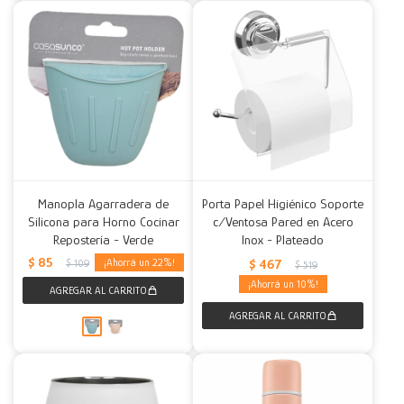
Manopla Agarradera de
Porta Papel Higiénico Soporte
Silicona para Horno Cocinar
c/Ventosa Pared en Acero
Repostería - Verde
Inox - Plateado
$
85
22
$
467
$
109
$
519
10