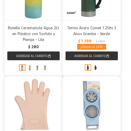
Botella Caramañola Agua 2Lt
Termo Acero Comet 1.25lts 3
en Plástico con Sorbito y
Años Grantia - Verde
Manija - Lila
$
1.388
$
1.850
$
280
24