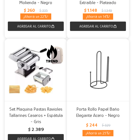
Molienda - Negro
Extraíble - Plateado
$
260
$
1.148
$
335
$
1.349
22
14
Set Maquina Pastas Ravioles
Porta Rollo Papel Baño
Tallarines Caseros + Espátula
Elegante Acero - Negro
- Gris
$
244
$
329
$
2.389
25