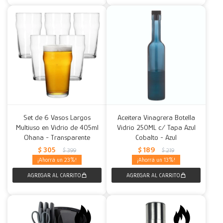
Set de 6 Vasos Largos
Aceitera Vinagrera Botella
Multiuso en Vidrio de 405ml
Vidrio 250ML c/ Tapa Azul
Ohana - Transparente
Cobalto - Azul
$
305
$
189
$
399
$
219
23
13