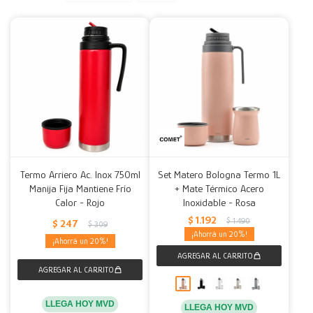
Decoración
Accesorios
Mesas
Calefactores
Acolchados y Frazadas
Accesorios para el hogar
Muebles Infantiles
Fundas
Herramientas
Termo Arriero Ac. Inox 750ml
Set Matero Bologna Termo 1L
Manija Fija Mantiene Frío
+ Mate Térmico Acero
Calor - Rojo
Inoxidable - Rosa
$
1.192
$
1.490
$
247
$
309
20
20
LLEGA HOY MVD
LLEGA HOY MVD