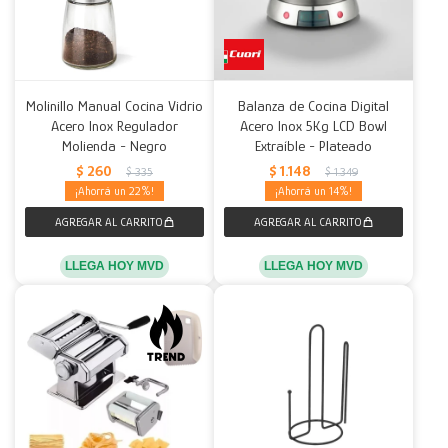
Molinillo Manual Cocina Vidrio
Balanza de Cocina Digital
Acero Inox Regulador
Acero Inox 5Kg LCD Bowl
Molienda - Negro
Extraíble - Plateado
$
260
$
1.148
$
335
$
1.349
22
14
LLEGA HOY MVD
LLEGA HOY MVD