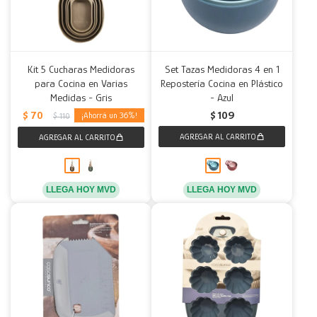
Kit 5 Cucharas Medidoras
Set Tazas Medidoras 4 en 1
para Cocina en Varias
Repostería Cocina en Plástico
Medidas - Gris
- Azul
$
70
$
109
36
$
110
LLEGA HOY MVD
LLEGA HOY MVD