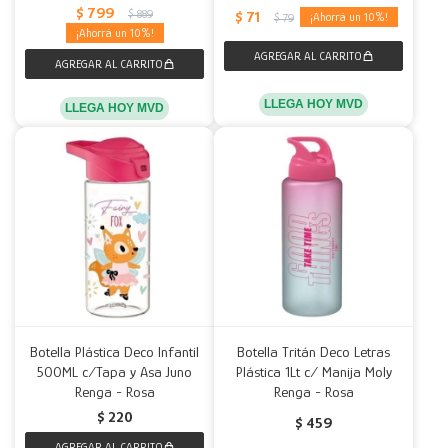
$
799
$
889
$
71
10
$
79
10
LLEGA HOY MVD
LLEGA HOY MVD
Botella Plástica Deco Infantil
Botella Tritán Deco Letras
500ML c/Tapa y Asa Juno
Plástica 1Lt c/ Manija Moly
Renga - Rosa
Renga - Rosa
$
220
$
459