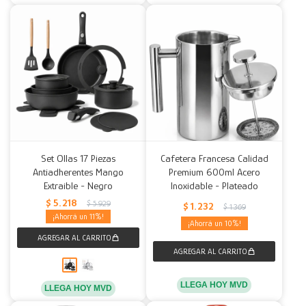
Set Ollas 17 Piezas
Cafetera Francesa Calidad
Antiadherentes Mango
Premium 600ml Acero
Extraible - Negro
Inoxidable - Plateado
$
5.218
$
5.929
$
1.232
$
1.369
11
10
LLEGA HOY MVD
LLEGA HOY MVD