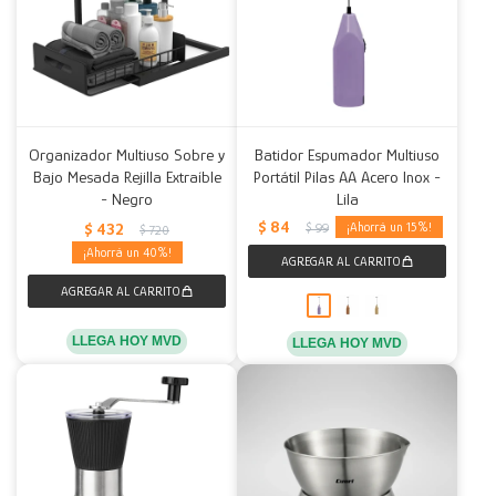
Organizador Multiuso Sobre y
Batidor Espumador Multiuso
Bajo Mesada Rejilla Extraíble
Portátil Pilas AA Acero Inox -
- Negro
Lila
$
84
$
432
15
$
99
$
720
40
LLEGA HOY MVD
LLEGA HOY MVD