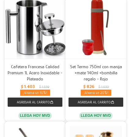
Cafetera Francesa Calidad
Set Termo 750ml con manija
Premium 1L Acero Inoxidable -
+mate 140ml +bombilla
Plateado
regalo - Rojo
$
1.403
$
826
$
1.559
$
1.033
10
20
LLEGA HOY MVD
LLEGA HOY MVD