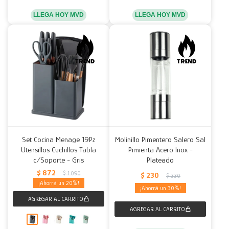
LLEGA HOY MVD
LLEGA HOY MVD
Set Cocina Menage 19Pz
Molinillo Pimentero Salero Sal
Utensillos Cuchillos Tabla
Pimienta Acero Inox -
c/Soporte - Gris
Plateado
$
872
$
1.090
$
230
$
330
20
30