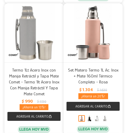
Termo 1Lt Acero Inox con
Set Matero Termo 1L Ac. Inox
Manija Retráctil y Tapa Mate
+ Mate 160ml Térmico
Comet - Termo 1lt Acero Inox
Completo - Rosa
Con Manija Retráctil Y Tapa
$
1.304
$
1.630
Mate Comet
20
$
990
$
1.150
13
LLEGA HOY MVD
LLEGA HOY MVD