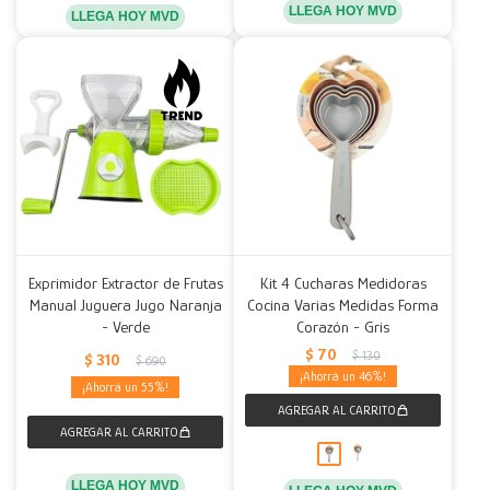
LLEGA HOY MVD
LLEGA HOY MVD
Exprimidor Extractor de Frutas
Kit 4 Cucharas Medidoras
Manual Juguera Jugo Naranja
Cocina Varias Medidas Forma
- Verde
Corazón - Gris
$
70
$
130
$
310
$
690
46
55
LLEGA HOY MVD