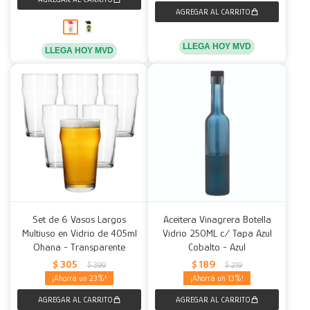
LLEGA HOY MVD
LLEGA HOY MVD
Set de 6 Vasos Largos
Aceitera Vinagrera Botella
Multiuso en Vidrio de 405ml
Vidrio 250ML c/ Tapa Azul
Ohana - Transparente
Cobalto - Azul
$
305
$
189
$
399
$
219
23
13