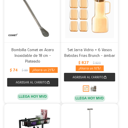
Bombilla Comet en Acero
Set Jarra Vidrio + 6 Vasos
Inoxidable de 18 cm -
Bebidas Frias Brunch - ámbar
Plateado
$
827
$
920
10
$
74
25
$
99
LLEGA HOY MVD
LLEGA HOY MVD