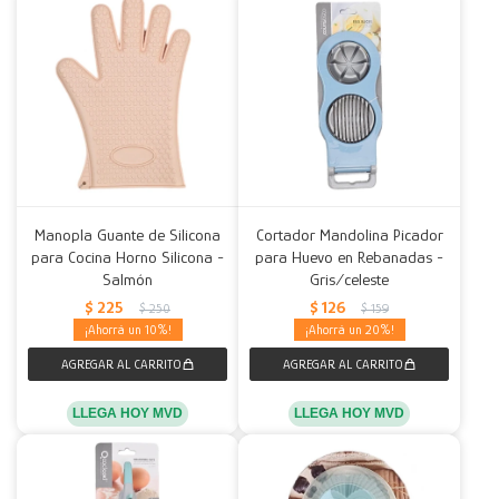
Manopla Guante de Silicona
Cortador Mandolina Picador
para Cocina Horno Silicona -
para Huevo en Rebanadas -
Salmón
Gris/celeste
$
225
$
126
$
250
$
159
10
20
LLEGA HOY MVD
LLEGA HOY MVD