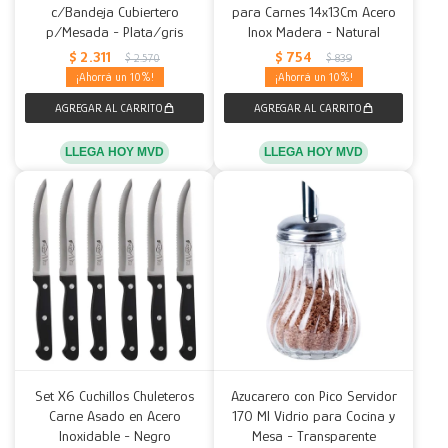
c/Bandeja Cubiertero
para Carnes 14x13Cm Acero
p/Mesada - Plata/gris
Inox Madera - Natural
$
2.311
$
754
$
2.570
$
839
10
10
LLEGA HOY MVD
LLEGA HOY MVD
Set X6 Cuchillos Chuleteros
Azucarero con Pico Servidor
Carne Asado en Acero
170 Ml Vidrio para Cocina y
Inoxidable - Negro
Mesa - Transparente