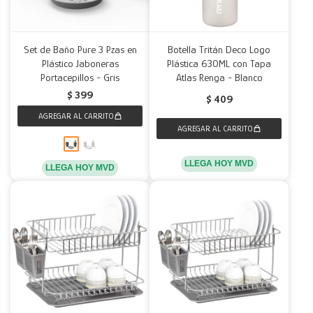
Set de Baño Pure 3 Pzas en
Botella Tritán Deco Logo
Plástico Jaboneras
Plástica 630ML con Tapa
Portacepillos - Gris
Atlas Renga - Blanco
$
399
$
409
LLEGA HOY MVD
LLEGA HOY MVD