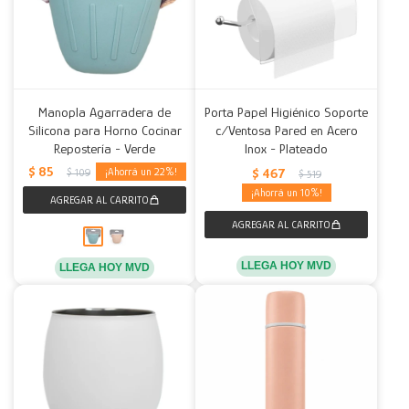
Manopla Agarradera de
Porta Papel Higiénico Soporte
Silicona para Horno Cocinar
c/Ventosa Pared en Acero
Repostería - Verde
Inox - Plateado
$
85
$
467
22
$
109
$
519
10
LLEGA HOY MVD
LLEGA HOY MVD