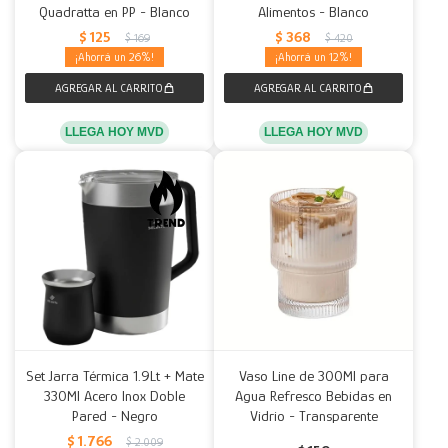
Quadratta en PP - Blanco
Alimentos - Blanco
$
125
$
368
$
169
$
420
26
12
LLEGA HOY MVD
LLEGA HOY MVD
Set Jarra Térmica 1.9Lt + Mate
Vaso Line de 300Ml para
330Ml Acero Inox Doble
Agua Refresco Bebidas en
Pared - Negro
Vidrio - Transparente
$
1.766
$
2.009