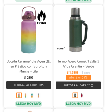
LLEGA HOY MVD
Botella Caramañola Agua 2Lt
Termo Acero Comet 1.25lts 3
en Plástico con Sorbito y
Años Grantia - Verde
Manija - Lila
$
1.388
$
1.850
$
280
24
LLEGA HOY MVD
LLEGA HOY MVD