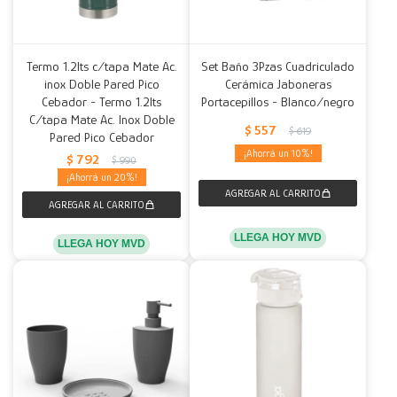
Termo 1.2lts c/tapa Mate Ac.
Set Baño 3Pzas Cuadriculado
inox Doble Pared Pico
Cerámica Jaboneras
Cebador - Termo 1.2lts
Portacepillos - Blanco/negro
C/tapa Mate Ac. Inox Doble
$
557
$
619
Pared Pico Cebador
10
$
792
$
990
20
LLEGA HOY MVD
LLEGA HOY MVD