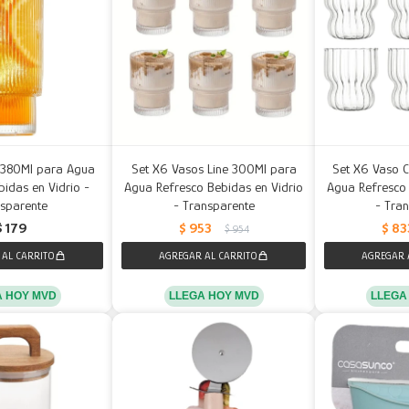
 380Ml para Agua
Set X6 Vasos Line 300Ml para
Set X6 Vaso 
idas en Vidrio -
Agua Refresco Bebidas en Vidrio
Agua Refresco 
sparente
- Transparente
- Tra
$
179
$
953
$
83
$
954
A HOY MVD
LLEGA HOY MVD
LLEGA