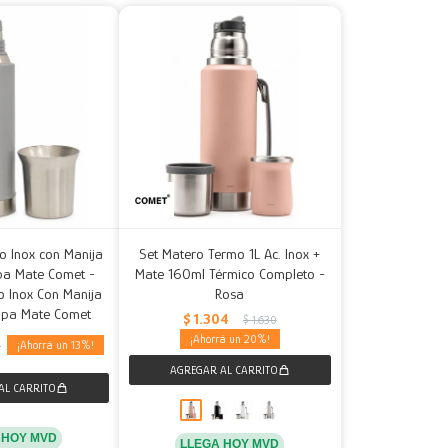
o Inox con Manija
Set Matero Termo 1L Ac. Inox +
apa Mate Comet -
Mate 160ml Térmico Completo -
o Inox Con Manija
Rosa
Tapa Mate Comet
$
1.304
$
1.630
20
13
0
 HOY MVD
LLEGA HOY MVD