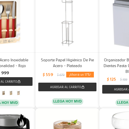
Acero Inoxidable
Soporte Papel Higiénico De Pie
Organizador B
ionalidad - Rojo
Acero - Plateado
Dientes Pasta 
B
$
999
$
559
17
$
679
$
125
$
169
LLEGA HOY MVD
LLEGA
A HOY MVD