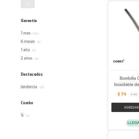
OK
Garantía
1 mes
(132)
6 meses
(1)
1 año
(1)
2 años
(2)
Destacados
Bombilla 
Inoxidable de
tendencia
(27)
$
74
$
99
Combo
Si
(5)
LLEG