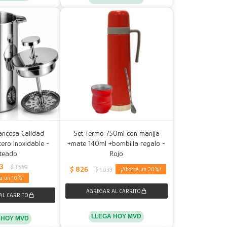
ancesa Calidad
Set Termo 750ml con manija
ero Inoxidable -
+mate 140ml +bombilla regalo -
ateado
Rojo
03
$
1.559
$
826
20
$
1.033
10
LLEGA HOY MVD
 HOY MVD