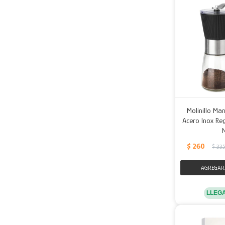
Molinillo Ma
Acero Inox Re
$
260
$
33
LLEG