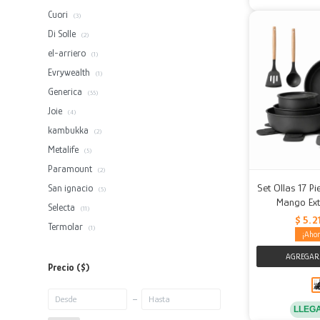
Cuori
(3)
Di Solle
(2)
el-arriero
(1)
Evrywealth
(1)
Generica
(55)
Joie
(4)
kambukka
(2)
Metalife
(5)
Paramount
(2)
Set Ollas 17 P
San ignacio
(5)
Mango Ext
Selecta
(11)
$
5.2
Termolar
(1)
Precio
($)
LLEG