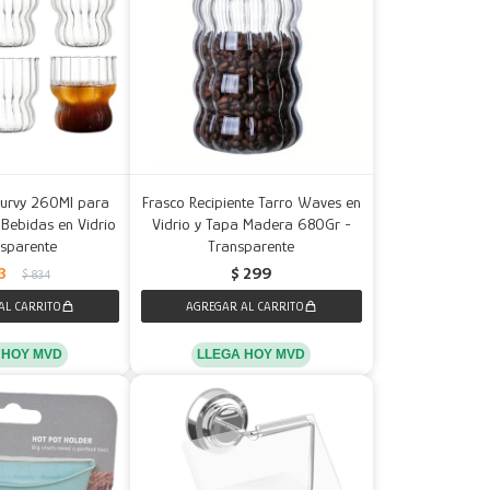
Curvy 260Ml para
Frasco Recipiente Tarro Waves en
Bebidas en Vidrio
Vidrio y Tapa Madera 680Gr -
nsparente
Transparente
3
$
299
$
834
 HOY MVD
LLEGA HOY MVD