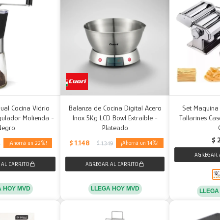
nual Cocina Vidrio
Balanza de Cocina Digital Acero
Set Maquina 
gulador Molienda -
Inox 5Kg LCD Bowl Extraíble -
Tallarines Cas
Negro
Plateado
$
$
1.148
22
14
5
$
1.349
A HOY MVD
LLEGA HOY MVD
LLEGA