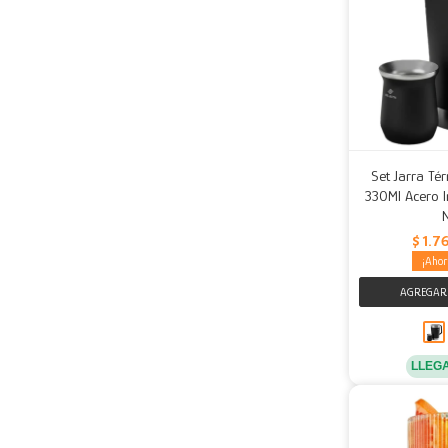
Set Jarra Té
330Ml Acero I
$
1.7
LLEG