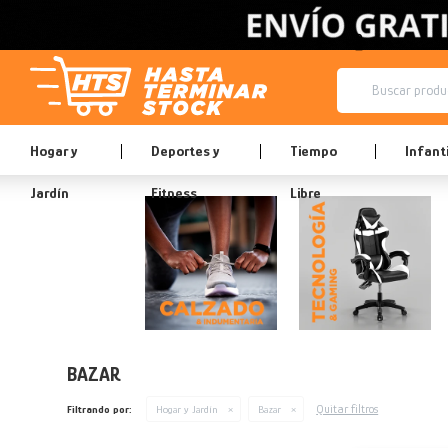
Hogar y
Deportes y
Tiempo
Infanti
Jardín
Fitness
Libre
BAZAR
Quitar filtros
Filtrando por:
Hogar y Jardín
Bazar