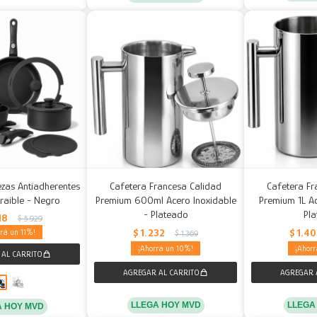
iezas Antiadherentes
Cafetera Francesa Calidad
Cafetera Fr
raible - Negro
Premium 600ml Acero Inoxidable
Premium 1L Ac
- Plateado
Pl
18
$
5.929
$
1.232
$
1.4
11
$
1.369
10
LLEGA HOY MVD
LLEGA
A HOY MVD