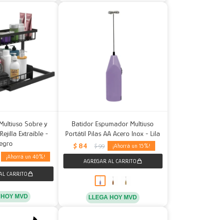
Multiuso Sobre y
Batidor Espumador Multiuso
jilla Extraíble -
Portátil Pilas AA Acero Inox - Lila
egro
$
84
15
$
99
40
 HOY MVD
LLEGA HOY MVD