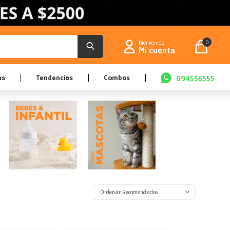
0
as
Tendencias
Combos
094556555
Recomendados