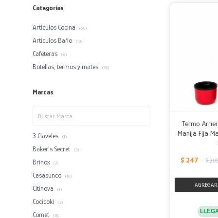
Categorías
Artículos Cocina
(86)
Artículos Baño
(10)
Cafeteras
(6)
Botellas, termos y mates
(33)
Marcas
Termo Arrier
Manija Fija Ma
3 Claveles
(1)
Baker's Secret
(2)
$
247
$
30
Brinox
(2)
Casasunco
(18)
Citinova
(1)
Cocicoki
(2)
LLEG
Comet
(18)