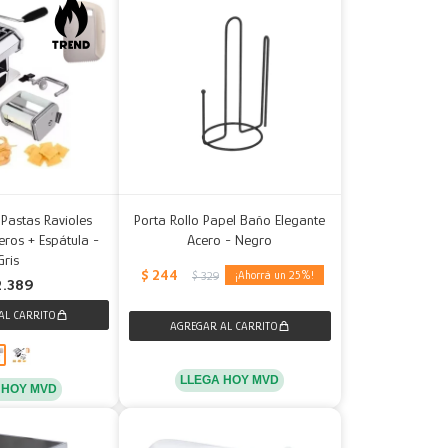
Pastas Ravioles
Porta Rollo Papel Baño Elegante
eros + Espátula -
Acero - Negro
Gris
$
244
25
$
329
2.389
LLEGA HOY MVD
 HOY MVD