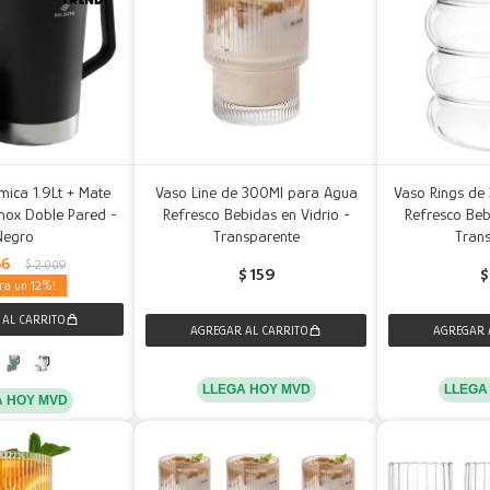
rmica 1.9Lt + Mate
Vaso Line de 300Ml para Agua
Vaso Rings de
nox Doble Pared -
Refresco Bebidas en Vidrio -
Refresco Beb
Negro
Transparente
Tran
66
$
2.009
$
159
$
12
LLEGA HOY MVD
LLEGA
A HOY MVD