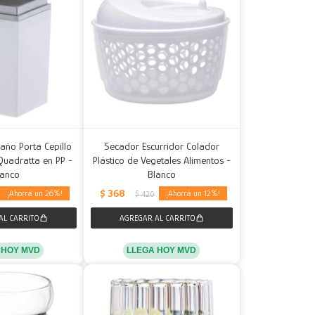
año Porta Cepillo
Secador Escurridor Colador
Quadratta en PP -
Plástico de Vegetales Alimentos -
lanco
Blanco
$
368
26
12
$
420
 HOY MVD
LLEGA HOY MVD