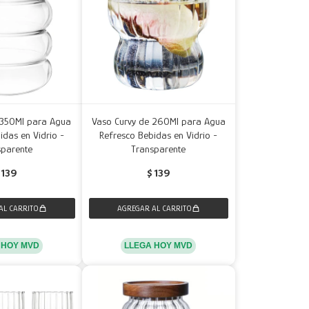
 350Ml para Agua
Vaso Curvy de 260Ml para Agua
idas en Vidrio -
Refresco Bebidas en Vidrio -
sparente
Transparente
139
$
139
 HOY MVD
LLEGA HOY MVD