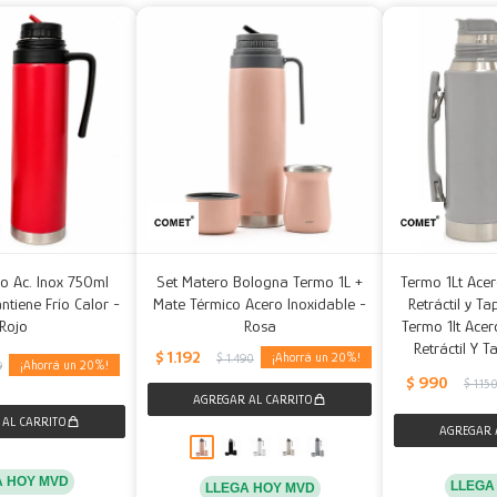
o Ac. Inox 750ml
Set Matero Bologna Termo 1L +
Termo 1Lt Acer
ntiene Frío Calor -
Mate Térmico Acero Inoxidable -
Retráctil y T
Rojo
Rosa
Termo 1lt Acer
Retráctil Y 
$
1.192
20
$
1.490
20
9
$
990
$
1.15
A HOY MVD
LLEGA
LLEGA HOY MVD