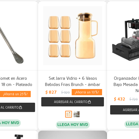
Comet en Acero
Set Jarra Vidrio + 6 Vasos
Organizador 
 18 cm - Plateado
Bebidas Frias Brunch - ámbar
Bajo Mesada Re
N
$
827
10
$
920
25
$
432
$
720
A HOY MVD
LLEGA
LLEGA HOY MVD