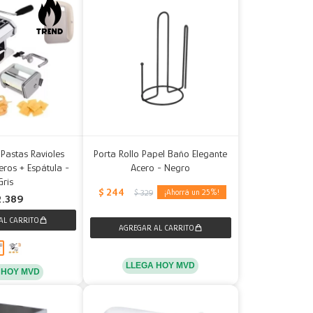
Pastas Ravioles
Porta Rollo Papel Baño Elegante
eros + Espátula -
Acero - Negro
Gris
$
244
25
$
329
2.389
LLEGA HOY MVD
 HOY MVD