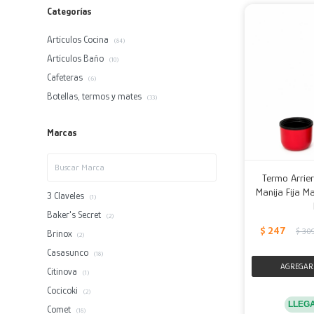
Categorías
Artículos Cocina
(84)
Artículos Baño
(10)
Cafeteras
(6)
Botellas, termos y mates
(33)
Marcas
Termo Arrier
Manija Fija Ma
3 Claveles
(1)
Baker's Secret
(2)
$
247
$
30
Brinox
(2)
Casasunco
(18)
Citinova
(1)
Cocicoki
(2)
LLEG
Comet
(18)