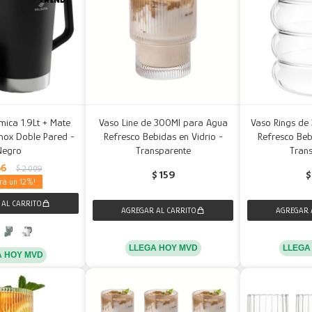
rmica 1.9Lt + Mate
Vaso Line de 300Ml para Agua
Vaso Rings de
nox Doble Pared -
Refresco Bebidas en Vidrio -
Refresco Beb
Negro
Transparente
Tran
66
$
2.009
$
159
$
12
LLEGA HOY MVD
LLEGA
A HOY MVD