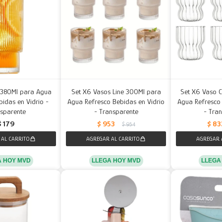
 380Ml para Agua
Set X6 Vasos Line 300Ml para
Set X6 Vaso 
idas en Vidrio -
Agua Refresco Bebidas en Vidrio
Agua Refresco 
sparente
- Transparente
- Tra
$
179
$
953
$
83
$
954
A HOY MVD
LLEGA HOY MVD
LLEGA