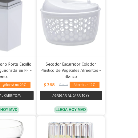
año Porta Cepillo
Secador Escurridor Colador
Quadratta en PP -
Plástico de Vegetales Alimentos -
lanco
Blanco
$
368
26
12
$
420
 HOY MVD
LLEGA HOY MVD