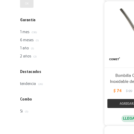
OK
Garantía
1 mes
(130)
6 meses
(1)
1 año
(1)
2 años
(2)
Destacados
Bombilla 
Inoxidable de
tendencia
(26)
$
74
$
99
Combo
Si
(5)
LLEG