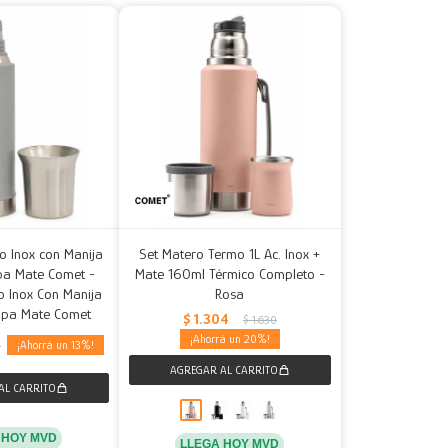
o Inox con Manija
Set Matero Termo 1L Ac. Inox +
apa Mate Comet -
Mate 160ml Térmico Completo -
o Inox Con Manija
Rosa
Tapa Mate Comet
$
1.304
$
1.630
20
13
0
 HOY MVD
LLEGA HOY MVD