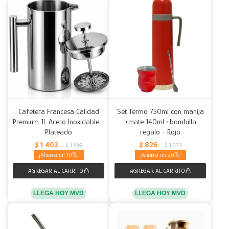
Cafetera Francesa Calidad
Set Termo 750ml con manija
Premium 1L Acero Inoxidable -
+mate 140ml +bombilla
Plateado
regalo - Rojo
$
1.403
$
826
$
1.559
$
1.033
10
20
LLEGA HOY MVD
LLEGA HOY MVD