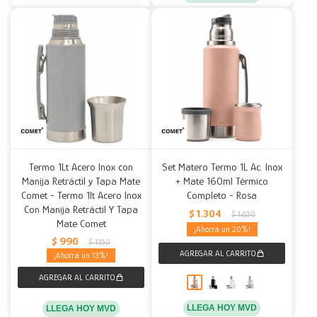
Termo 1Lt Acero Inox con
Set Matero Termo 1L Ac. Inox
Manija Retráctil y Tapa Mate
+ Mate 160ml Térmico
Comet - Termo 1lt Acero Inox
Completo - Rosa
Con Manija Retráctil Y Tapa
$
1.304
$
1.630
Mate Comet
20
$
990
$
1.150
13
LLEGA HOY MVD
LLEGA HOY MVD