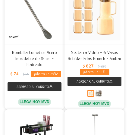
Bombilla Comet en Acero
Set Jarra Vidrio + 6 Vasos
Inoxidable de 18 cm -
Bebidas Frias Brunch - ámbar
Plateado
$
827
$
920
10
$
74
25
$
99
LLEGA HOY MVD
LLEGA HOY MVD