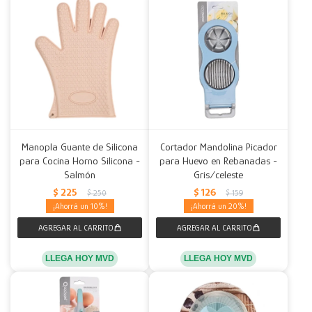
Manopla Guante de Silicona
Cortador Mandolina Picador
para Cocina Horno Silicona -
para Huevo en Rebanadas -
Salmón
Gris/celeste
$
225
$
126
$
250
$
159
10
20
LLEGA HOY MVD
LLEGA HOY MVD