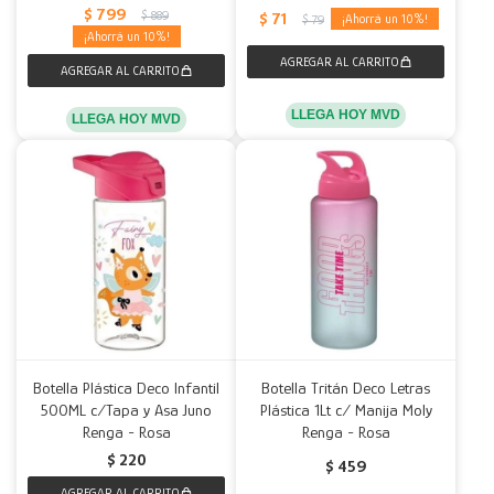
$
799
$
889
$
71
10
$
79
10
LLEGA HOY MVD
LLEGA HOY MVD
Botella Plástica Deco Infantil
Botella Tritán Deco Letras
500ML c/Tapa y Asa Juno
Plástica 1Lt c/ Manija Moly
Renga - Rosa
Renga - Rosa
$
220
$
459