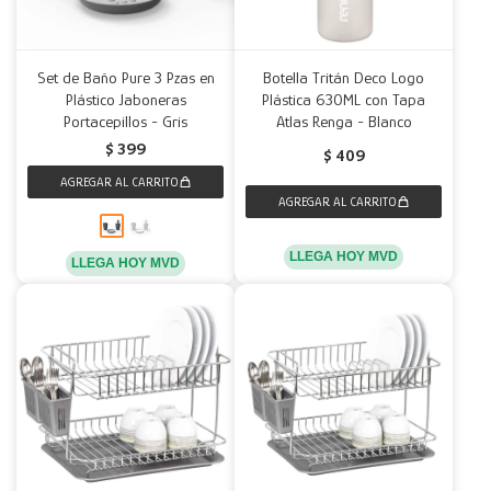
Set de Baño Pure 3 Pzas en
Botella Tritán Deco Logo
Plástico Jaboneras
Plástica 630ML con Tapa
Portacepillos - Gris
Atlas Renga - Blanco
$
399
$
409
LLEGA HOY MVD
LLEGA HOY MVD