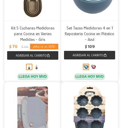
Kit 5 Cucharas Medidoras
Set Tazas Medidoras 4 en 1
para Cocina en Varias
Repostería Cocina en Plástico
Medidas - Gris
- Azul
$
70
$
109
36
$
110
LLEGA HOY MVD
LLEGA HOY MVD