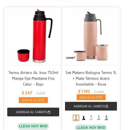
Decoración
Accesorios
Mesas
Calefactores
Acolchados y Frazadas
Accesorios para el hogar
Muebles Infantiles
Fundas
Herramientas
Termo Arriero Ac. Inox 750ml
Set Matero Bologna Termo 1L
Manija Fija Mantiene Frío
+ Mate Térmico Acero
Calor - Rojo
Inoxidable - Rosa
$
1.192
$
1.490
$
247
$
309
20
20
LLEGA HOY MVD
LLEGA HOY MVD