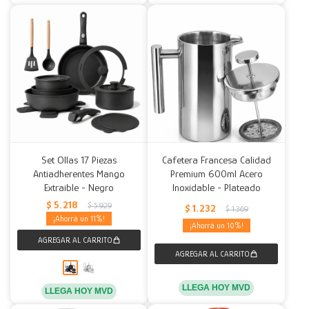
Set Ollas 17 Piezas
Cafetera Francesa Calidad
Antiadherentes Mango
Premium 600ml Acero
Extraible - Negro
Inoxidable - Plateado
$
5.218
$
5.929
$
1.232
$
1.369
11
10
LLEGA HOY MVD
LLEGA HOY MVD