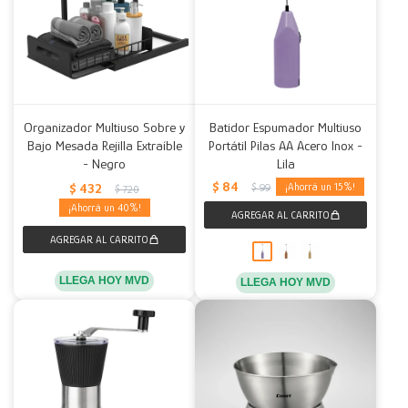
Organizador Multiuso Sobre y
Batidor Espumador Multiuso
Bajo Mesada Rejilla Extraíble
Portátil Pilas AA Acero Inox -
- Negro
Lila
$
84
$
432
15
$
99
$
720
40
LLEGA HOY MVD
LLEGA HOY MVD