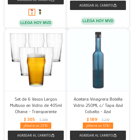
LLEGA HOY MVD
LLEGA HOY MVD
Set de 6 Vasos Largos
Aceitera Vinagrera Botella
Multiuso en Vidrio de 405ml
Vidrio 250ML c/ Tapa Azul
Ohana - Transparente
Cobalto - Azul
$
305
$
189
$
399
$
219
23
13