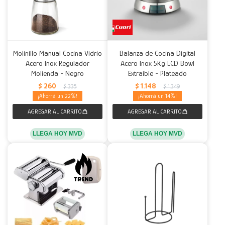
Molinillo Manual Cocina Vidrio
Balanza de Cocina Digital
Acero Inox Regulador
Acero Inox 5Kg LCD Bowl
Molienda - Negro
Extraíble - Plateado
$
260
$
1.148
$
335
$
1.349
22
14
LLEGA HOY MVD
LLEGA HOY MVD