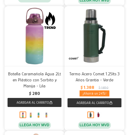
LLEGA HOY MVD
Botella Caramañola Agua 2Lt
Termo Acero Comet 1.25lts 3
en Plástico con Sorbito y
Años Grantia - Verde
Manija - Lila
$
1.388
$
1.850
$
280
24
LLEGA HOY MVD
LLEGA HOY MVD