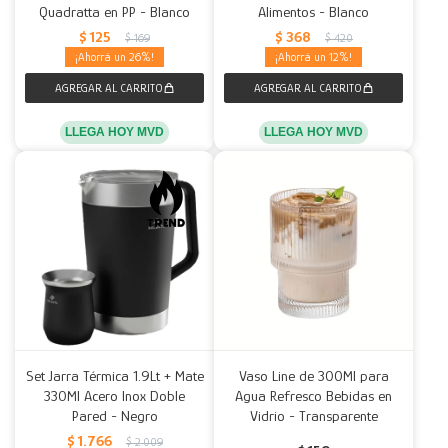
Quadratta en PP - Blanco
Alimentos - Blanco
$
125
$
368
$
169
$
420
26
12
LLEGA HOY MVD
LLEGA HOY MVD
Set Jarra Térmica 1.9Lt + Mate
Vaso Line de 300Ml para
330Ml Acero Inox Doble
Agua Refresco Bebidas en
Pared - Negro
Vidrio - Transparente
$
1.766
$
2.009