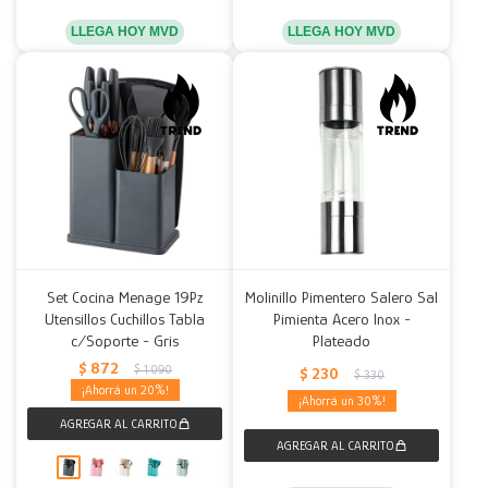
LLEGA HOY MVD
LLEGA HOY MVD
Set Cocina Menage 19Pz
Molinillo Pimentero Salero Sal
Utensillos Cuchillos Tabla
Pimienta Acero Inox -
c/Soporte - Gris
Plateado
$
872
$
1.090
$
230
$
330
20
30