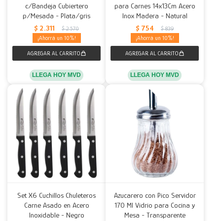
c/Bandeja Cubiertero
para Carnes 14x13Cm Acero
p/Mesada - Plata/gris
Inox Madera - Natural
$
2.311
$
754
$
2.570
$
839
10
10
LLEGA HOY MVD
LLEGA HOY MVD
Set X6 Cuchillos Chuleteros
Azucarero con Pico Servidor
Carne Asado en Acero
170 Ml Vidrio para Cocina y
Inoxidable - Negro
Mesa - Transparente