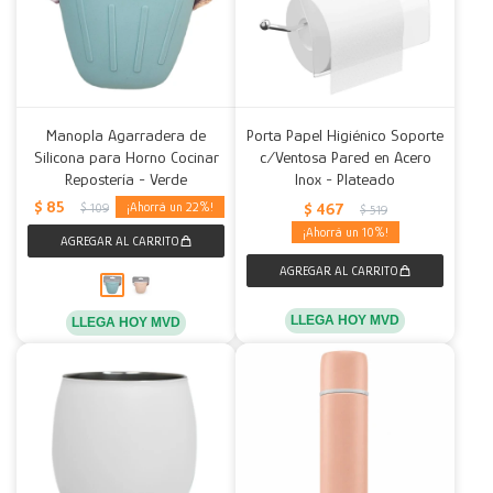
Manopla Agarradera de
Porta Papel Higiénico Soporte
Silicona para Horno Cocinar
c/Ventosa Pared en Acero
Repostería - Verde
Inox - Plateado
$
85
$
467
22
$
109
$
519
10
LLEGA HOY MVD
LLEGA HOY MVD