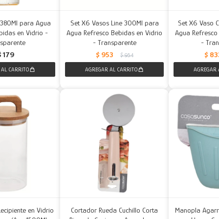
 380Ml para Agua
Set X6 Vasos Line 300Ml para
Set X6 Vaso 
idas en Vidrio -
Agua Refresco Bebidas en Vidrio
Agua Refresco 
sparente
- Transparente
- Tra
$
179
$
953
$
83
$
954
ecipiente en Vidrio
Cortador Rueda Cuchillo Corta
Manopla Agarr