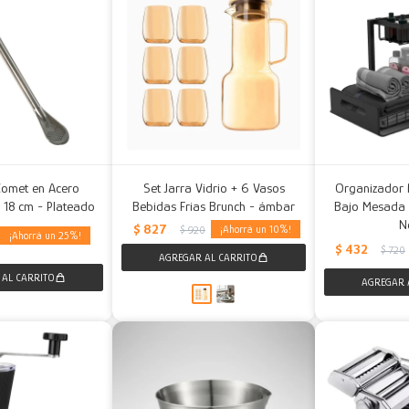
Comet en Acero
Set Jarra Vidrio + 6 Vasos
Organizador 
 18 cm - Plateado
Bebidas Frias Brunch - ámbar
Bajo Mesada Re
N
$
827
10
$
920
25
$
432
$
720