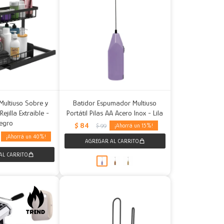
Multiuso Sobre y
Batidor Espumador Multiuso
jilla Extraíble -
Portátil Pilas AA Acero Inox - Lila
egro
$
84
15
$
99
40