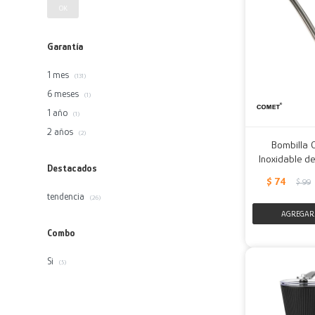
OK
Garantía
1 mes
(131)
6 meses
(1)
1 año
(1)
2 años
(2)
Bombilla 
Inoxidable de
Destacados
$
74
$
99
tendencia
(26)
Combo
Si
(5)