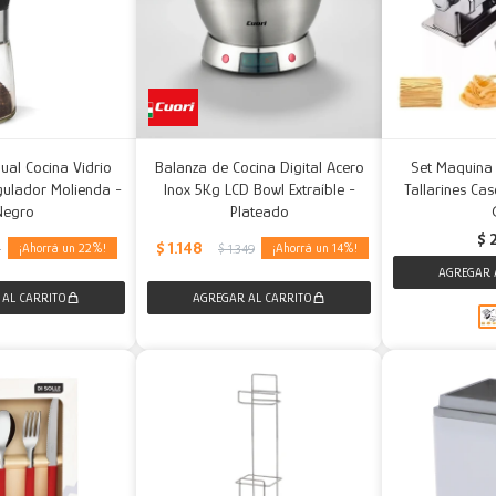
nual Cocina Vidrio
Balanza de Cocina Digital Acero
Set Maquina 
gulador Molienda -
Inox 5Kg LCD Bowl Extraíble -
Tallarines Cas
Negro
Plateado
$
$
1.148
22
14
5
$
1.349