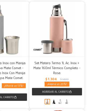
o Inox con Manija
Set Matero Termo 1L Ac. Inox +
apa Mate Comet -
Mate 160ml Térmico Completo -
o Inox Con Manija
Rosa
Tapa Mate Comet
$
1.304
$
1.630
20
13
0