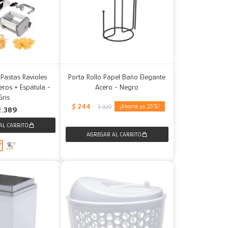
Pastas Ravioles
Porta Rollo Papel Baño Elegante
eros + Espátula -
Acero - Negro
Gris
$
244
25
$
329
2.389