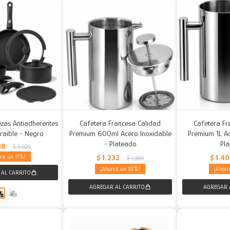
iezas Antiadherentes
Cafetera Francesa Calidad
Cafetera Fr
raible - Negro
Premium 600ml Acero Inoxidable
Premium 1L Ac
- Plateado
Pl
18
$
5.929
11
$
1.232
$
1.4
$
1.369
10