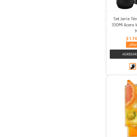
Set Jarra Té
330Ml Acero I
$
1.7