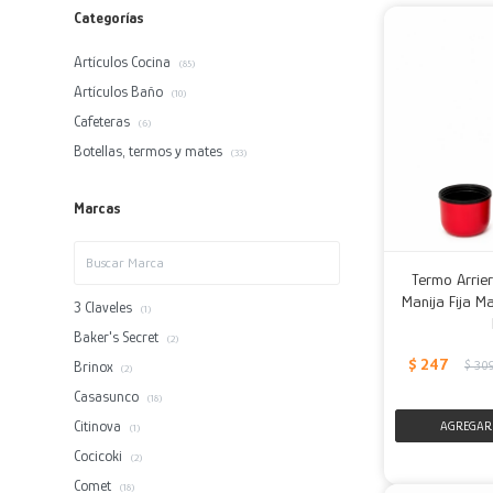
Categorías
Artículos Cocina
(85)
Artículos Baño
(10)
Cafeteras
(6)
Botellas, termos y mates
(33)
Marcas
Termo Arrier
Manija Fija Ma
3 Claveles
(1)
Baker's Secret
(2)
$
247
Brinox
$
30
(2)
Casasunco
(18)
Citinova
(1)
Cocicoki
(2)
Comet
(18)