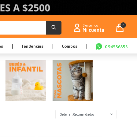
0
as
Tendencias
Combos
094556555
Recomendados