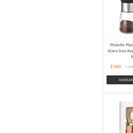
Molinillo Ma
Acero Inox Re
$
260
$
33