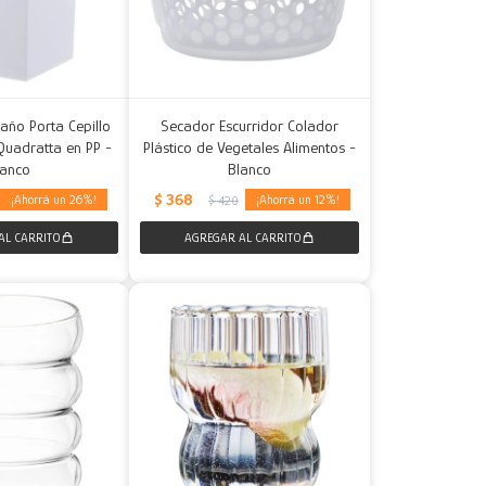
año Porta Cepillo
Secador Escurridor Colador
Quadratta en PP -
Plástico de Vegetales Alimentos -
lanco
Blanco
$
368
26
12
$
420