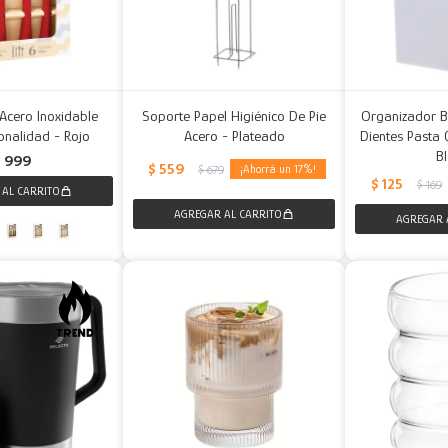
Acero Inoxidable
Soporte Papel Higiénico De Pie
Organizador B
ionalidad - Rojo
Acero - Plateado
Dientes Pasta 
B
$
999
$
559
17
$
679
$
125
$
169