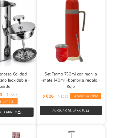
ancesa Calidad
Set Termo 750ml con manija
ero Inoxidable -
+mate 140ml +bombilla regalo -
ateado
Rojo
03
$
1.559
$
826
20
$
1.033
10