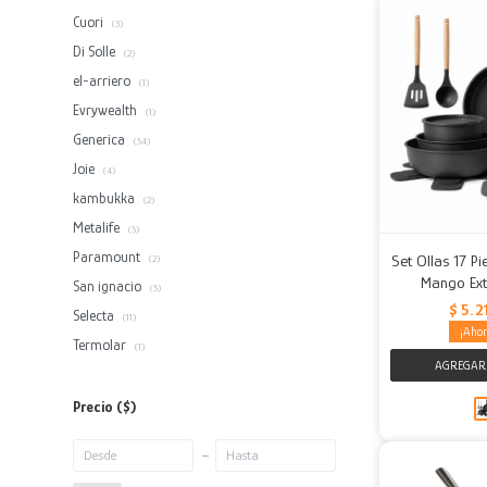
Cuori
(3)
Di Solle
(2)
el-arriero
(1)
Evrywealth
(1)
Generica
(54)
Joie
(4)
kambukka
(2)
Metalife
(5)
Paramount
Set Ollas 17 P
(2)
Mango Ext
San ignacio
(5)
$
5.2
Selecta
(11)
Termolar
(1)
Precio
($)