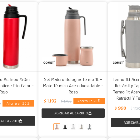
o Ac. Inox 750ml
Set Matero Bologna Termo 1L +
Termo 1Lt Acer
ntiene Frío Calor -
Mate Térmico Acero Inoxidable -
Retráctil y T
Rojo
Rosa
Termo 1lt Acer
Retráctil Y 
$
1.192
20
$
1.490
20
9
$
990
$
1.15