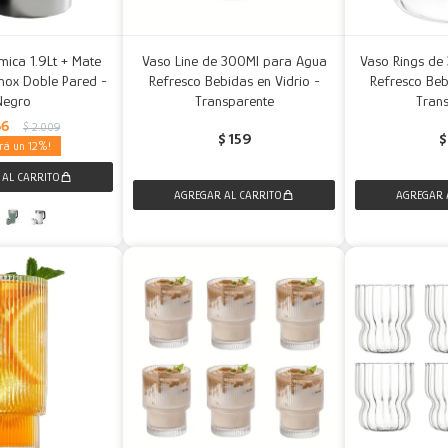
rmica 1.9Lt + Mate
Vaso Line de 300Ml para Agua
Vaso Rings de
nox Doble Pared -
Refresco Bebidas en Vidrio -
Refresco Beb
Negro
Transparente
Tran
66
$
2.009
$
159
$
12