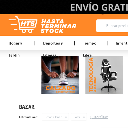
Hogar y
Deportes y
Tiempo
Infanti
Jardín
Fitness
Libre
BAZAR
Quitar filtros
Filtrando por:
Hogar y Jardín
Bazar