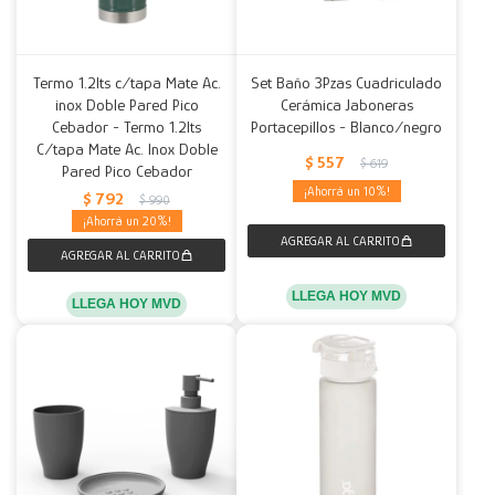
Termo 1.2lts c/tapa Mate Ac.
Set Baño 3Pzas Cuadriculado
inox Doble Pared Pico
Cerámica Jaboneras
Cebador - Termo 1.2lts
Portacepillos - Blanco/negro
C/tapa Mate Ac. Inox Doble
$
557
$
619
Pared Pico Cebador
10
$
792
$
990
20
LLEGA HOY MVD
LLEGA HOY MVD