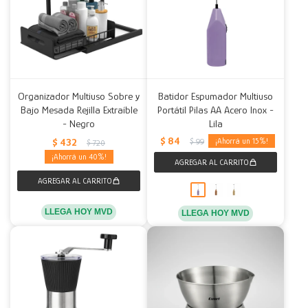
Organizador Multiuso Sobre y
Batidor Espumador Multiuso
Bajo Mesada Rejilla Extraíble
Portátil Pilas AA Acero Inox -
- Negro
Lila
$
84
$
432
15
$
99
$
720
40
LLEGA HOY MVD
LLEGA HOY MVD