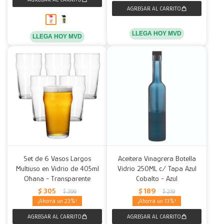
LLEGA HOY MVD
LLEGA HOY MVD
Set de 6 Vasos Largos
Aceitera Vinagrera Botella
Multiuso en Vidrio de 405ml
Vidrio 250ML c/ Tapa Azul
Ohana - Transparente
Cobalto - Azul
$
305
$
189
$
399
$
219
23
13