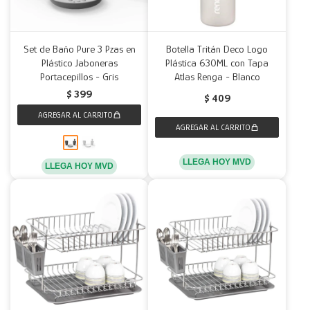
Set de Baño Pure 3 Pzas en
Botella Tritán Deco Logo
Plástico Jaboneras
Plástica 630ML con Tapa
Portacepillos - Gris
Atlas Renga - Blanco
$
399
$
409
LLEGA HOY MVD
LLEGA HOY MVD