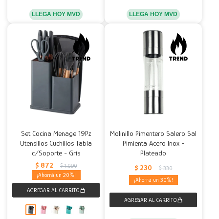
LLEGA HOY MVD
LLEGA HOY MVD
Set Cocina Menage 19Pz
Molinillo Pimentero Salero Sal
Utensillos Cuchillos Tabla
Pimienta Acero Inox -
c/Soporte - Gris
Plateado
$
872
$
1.090
$
230
$
330
20
30