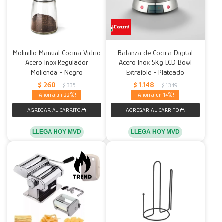
Molinillo Manual Cocina Vidrio
Balanza de Cocina Digital
Acero Inox Regulador
Acero Inox 5Kg LCD Bowl
Molienda - Negro
Extraíble - Plateado
$
260
$
1.148
$
335
$
1.349
22
14
LLEGA HOY MVD
LLEGA HOY MVD