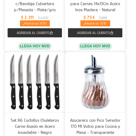
c/Bandeja Cubiertero
para Carnes 14x13Cm Acero
p/Mesada - Plata/gris
Inox Madera - Natural
$
2.311
$
754
$
2.570
$
839
10
10
LLEGA HOY MVD
LLEGA HOY MVD
Set X6 Cuchillos Chuleteros
Azucarero con Pico Servidor
Carne Asado en Acero
170 Ml Vidrio para Cocina y
Inoxidable - Negro
Mesa - Transparente