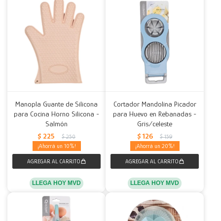
Manopla Guante de Silicona
Cortador Mandolina Picador
para Cocina Horno Silicona -
para Huevo en Rebanadas -
Salmón
Gris/celeste
$
225
$
126
$
250
$
159
10
20
LLEGA HOY MVD
LLEGA HOY MVD