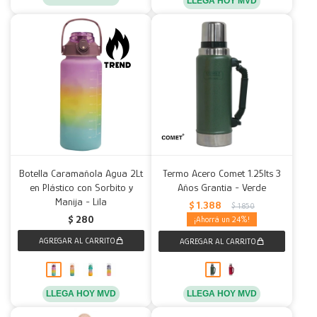
LLEGA HOY MVD
Botella Caramañola Agua 2Lt
Termo Acero Comet 1.25lts 3
en Plástico con Sorbito y
Años Grantia - Verde
Manija - Lila
$
1.388
$
1.850
$
280
24
LLEGA HOY MVD
LLEGA HOY MVD