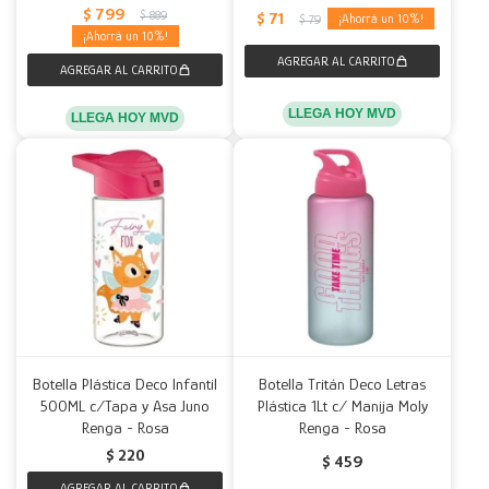
$
799
$
889
$
71
10
$
79
10
LLEGA HOY MVD
LLEGA HOY MVD
Botella Plástica Deco Infantil
Botella Tritán Deco Letras
500ML c/Tapa y Asa Juno
Plástica 1Lt c/ Manija Moly
Renga - Rosa
Renga - Rosa
$
220
$
459