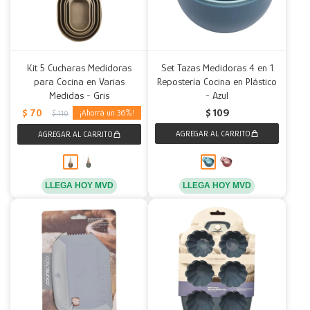
Kit 5 Cucharas Medidoras
Set Tazas Medidoras 4 en 1
para Cocina en Varias
Repostería Cocina en Plástico
Medidas - Gris
- Azul
$
70
$
109
36
$
110
LLEGA HOY MVD
LLEGA HOY MVD