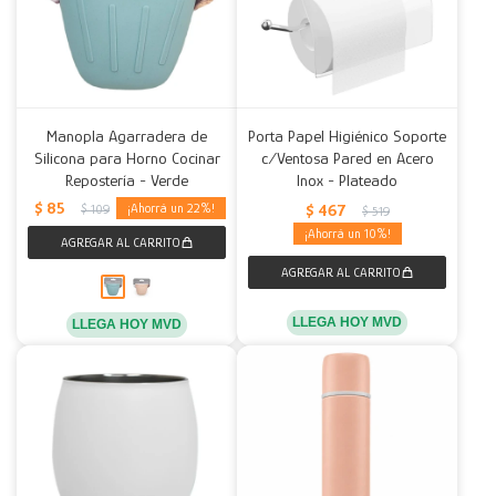
Manopla Agarradera de
Porta Papel Higiénico Soporte
Silicona para Horno Cocinar
c/Ventosa Pared en Acero
Repostería - Verde
Inox - Plateado
$
85
$
467
22
$
109
$
519
10
LLEGA HOY MVD
LLEGA HOY MVD