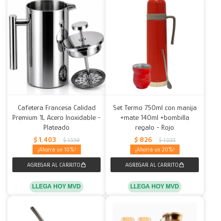
Cafetera Francesa Calidad
Set Termo 750ml con manija
Premium 1L Acero Inoxidable -
+mate 140ml +bombilla
Plateado
regalo - Rojo
$
1.403
$
826
$
1.559
$
1.033
10
20
LLEGA HOY MVD
LLEGA HOY MVD