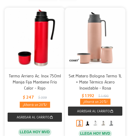
Decoración
Accesorios
Mesas
Calefactores
Acolchados y Frazadas
Accesorios para el hogar
Muebles Infantiles
Fundas
Herramientas
Termo Arriero Ac. Inox 750ml
Set Matero Bologna Termo 1L
Manija Fija Mantiene Frío
+ Mate Térmico Acero
Calor - Rojo
Inoxidable - Rosa
$
1.192
$
1.490
$
247
$
309
20
20
LLEGA HOY MVD
LLEGA HOY MVD