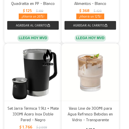
Quadratta en PP - Blanco
Alimentos - Blanco
$
125
$
368
$
169
$
420
26
12
LLEGA HOY MVD
LLEGA HOY MVD
Set Jarra Térmica 1.9Lt + Mate
Vaso Line de 300Ml para
330Ml Acero Inox Doble
Agua Refresco Bebidas en
Pared - Negro
Vidrio - Transparente
$
1.766
$
2.009