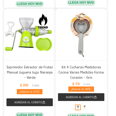
LLEGA HOY MVD
LLEGA HOY MVD
Exprimidor Extractor de Frutas
Kit 4 Cucharas Medidoras
Manual Juguera Jugo Naranja
Cocina Varias Medidas Forma
- Verde
Corazón - Gris
$
70
$
130
$
310
$
690
46
55
LLEGA HOY MVD