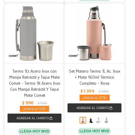
Termo 1Lt Acero Inox con
Set Matero Termo 1L Ac. Inox
Manija Retráctil y Tapa Mate
+ Mate 160ml Térmico
Comet - Termo 1lt Acero Inox
Completo - Rosa
Con Manija Retráctil Y Tapa
$
1.304
$
1.630
Mate Comet
20
$
990
$
1.150
13
LLEGA HOY MVD
LLEGA HOY MVD