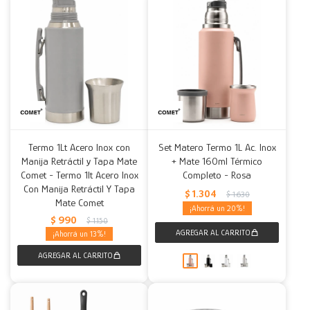
Termo 1Lt Acero Inox con
Set Matero Termo 1L Ac. Inox
Manija Retráctil y Tapa Mate
+ Mate 160ml Térmico
Comet - Termo 1lt Acero Inox
Completo - Rosa
Con Manija Retráctil Y Tapa
$
1.304
$
1.630
Mate Comet
20
$
990
$
1.150
13