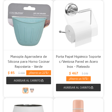
Manopla Agarradera de
Porta Papel Higiénico Soporte
Silicona para Horno Cocinar
c/Ventosa Pared en Acero
Repostería - Verde
Inox - Plateado
$
85
22
$
467
$
109
$
519
10