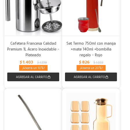
Cafetera Francesa Calidad
Set Termo 750ml con manija
Premium 1L Acero Inoxidable -
+mate 140ml +bombilla
Plateado
regalo - Rojo
$
1.403
$
826
$
1.559
$
1.033
10
20