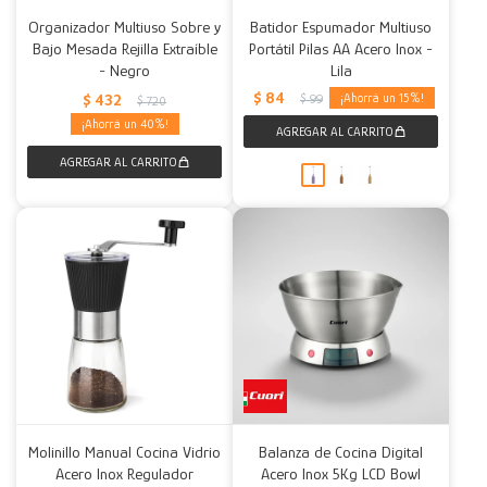
Organizador Multiuso Sobre y
Batidor Espumador Multiuso
Bajo Mesada Rejilla Extraíble
Portátil Pilas AA Acero Inox -
- Negro
Lila
$
84
$
432
15
$
99
$
720
40
Molinillo Manual Cocina Vidrio
Balanza de Cocina Digital
Acero Inox Regulador
Acero Inox 5Kg LCD Bowl