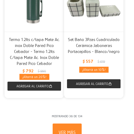
Termo 1.2lts c/tapa Mate Ac.
Set Baño 3Pzas Cuadriculado
inox Doble Pared Pico
Cerámica Jaboneras
Cebador - Termo 1.2lts
Portacepillos - Blanco/negro
C/tapa Mate Ac. Inox Doble
$
557
$
619
Pared Pico Cebador
10
$
792
$
990
20
MOSTRANDO
36
DE
134
VER MÁS