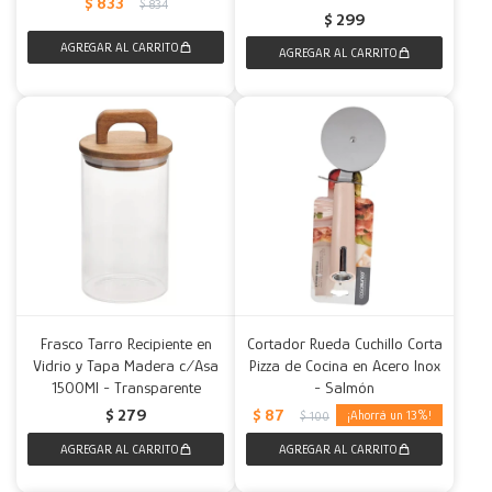
$
833
$
834
$
299
Frasco Tarro Recipiente en
Cortador Rueda Cuchillo Corta
Vidrio y Tapa Madera c/Asa
Pizza de Cocina en Acero Inox
1500Ml - Transparente
- Salmón
$
87
$
279
13
$
100