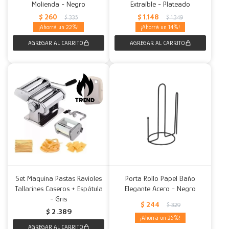
Molienda - Negro
Extraíble - Plateado
$
260
$
1.148
$
335
$
1.349
22
14
Set Maquina Pastas Ravioles
Porta Rollo Papel Baño
Tallarines Caseros + Espátula
Elegante Acero - Negro
- Gris
$
244
$
329
$
2.389
25