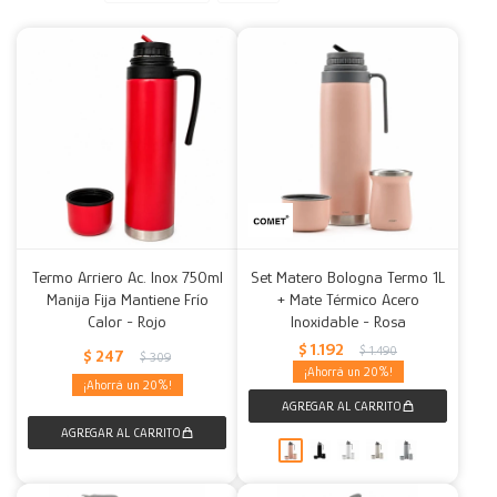
Decoración
Accesorios
Mesas
Calefactores
Acolchados y Frazadas
Accesorios para el hogar
Muebles Infantiles
Fundas
Herramientas
Termo Arriero Ac. Inox 750ml
Set Matero Bologna Termo 1L
Manija Fija Mantiene Frío
+ Mate Térmico Acero
Calor - Rojo
Inoxidable - Rosa
$
1.192
$
1.490
$
247
$
309
20
20