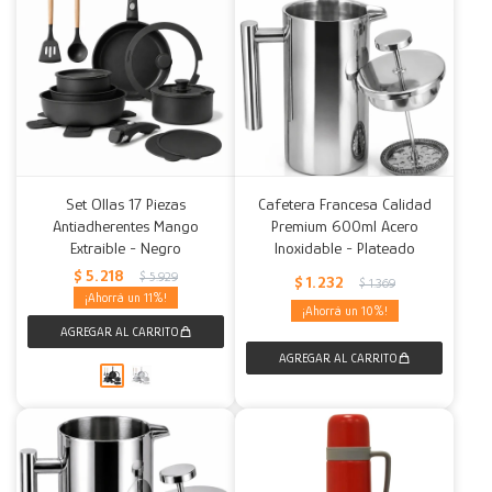
Set Ollas 17 Piezas
Cafetera Francesa Calidad
Antiadherentes Mango
Premium 600ml Acero
Extraible - Negro
Inoxidable - Plateado
$
5.218
$
5.929
$
1.232
$
1.369
11
10