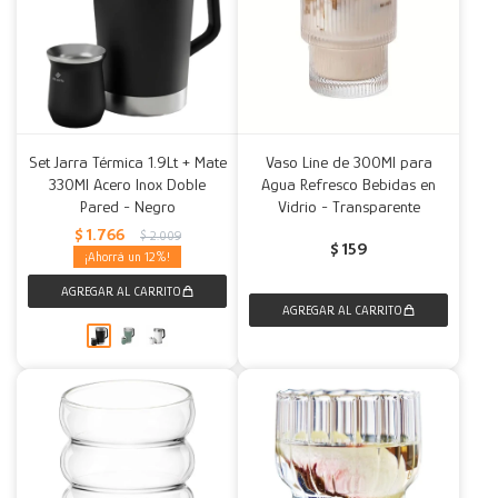
Set Jarra Térmica 1.9Lt + Mate
Vaso Line de 300Ml para
330Ml Acero Inox Doble
Agua Refresco Bebidas en
Pared - Negro
Vidrio - Transparente
$
1.766
$
2.009
$
159
12