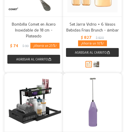
Bombilla Comet en Acero
Set Jarra Vidrio + 6 Vasos
Inoxidable de 18 cm -
Bebidas Frias Brunch - ámbar
Plateado
$
827
$
920
10
$
74
25
$
99