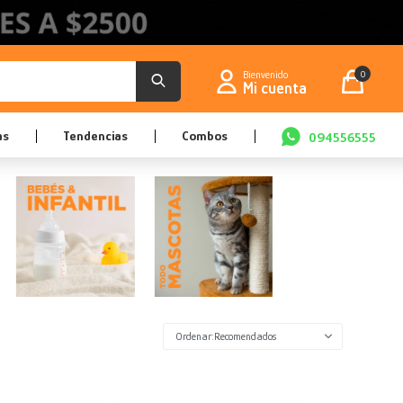
0
as
Tendencias
Combos
094556555
Recomendados