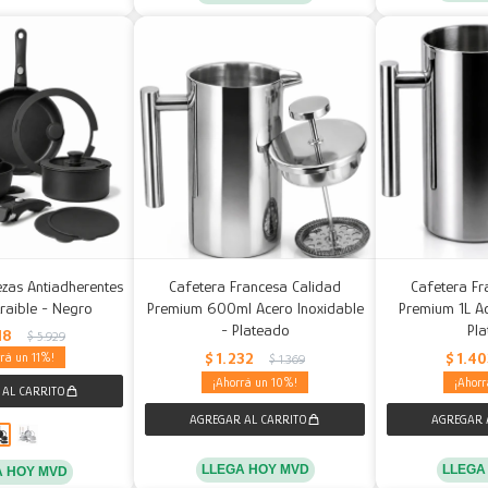
iezas Antiadherentes
Cafetera Francesa Calidad
Cafetera Fr
raible - Negro
Premium 600ml Acero Inoxidable
Premium 1L Ac
- Plateado
Pl
18
$
5.929
$
1.232
$
1.4
11
$
1.369
10
LLEGA HOY MVD
LLEGA
A HOY MVD