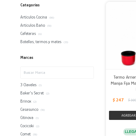
Categorías
Artículos Cocina
(86)
Artículos Baño
(10)
Cafeteras
(6)
Botellas, termos y mates
(33)
Marcas
Termo Arrier
Manija Fija Ma
3 Claveles
(1)
Baker's Secret
(2)
$
247
$
30
Brinox
(2)
Casasunco
(18)
Citinova
(1)
Cocicoki
(2)
LLEG
Comet
(18)