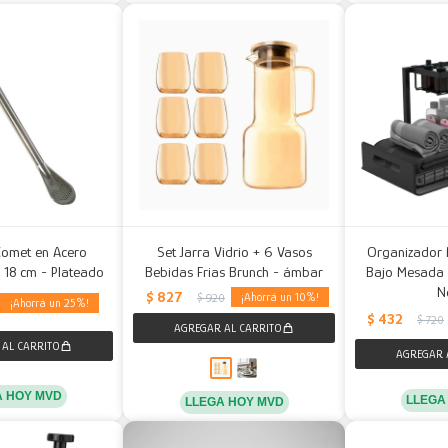
Comet en Acero
Set Jarra Vidrio + 6 Vasos
Organizador 
 18 cm - Plateado
Bebidas Frias Brunch - ámbar
Bajo Mesada Re
N
$
827
10
$
920
25
$
432
$
720
A HOY MVD
LLEGA
LLEGA HOY MVD