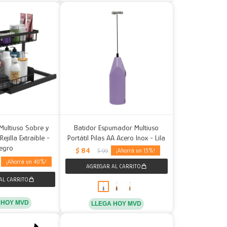
Multiuso Sobre y
Batidor Espumador Multiuso
jilla Extraíble -
Portátil Pilas AA Acero Inox - Lila
egro
$
84
15
$
99
40
 HOY MVD
LLEGA HOY MVD