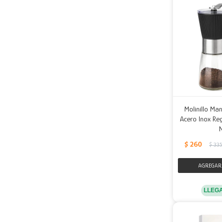
Molinillo Ma
Acero Inox Re
$
260
$
33
LLEG