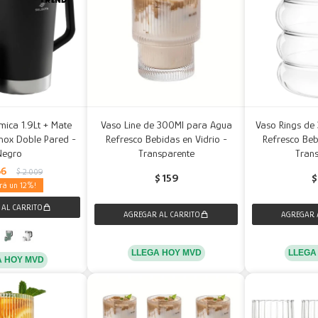
rmica 1.9Lt + Mate
Vaso Line de 300Ml para Agua
Vaso Rings de
nox Doble Pared -
Refresco Bebidas en Vidrio -
Refresco Beb
Negro
Transparente
Tran
66
$
2.009
$
159
$
12
LLEGA HOY MVD
LLEGA
A HOY MVD