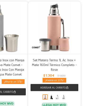
o Inox con Manija
Set Matero Termo 1L Ac. Inox +
apa Mate Comet -
Mate 160ml Térmico Completo -
o Inox Con Manija
Rosa
Tapa Mate Comet
$
1.304
$
1.630
20
13
0
 HOY MVD
LLEGA HOY MVD