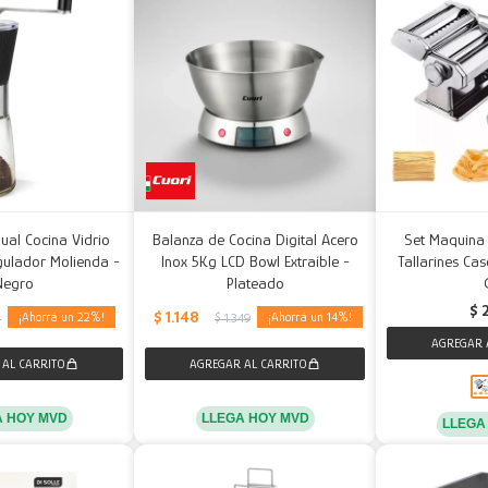
nual Cocina Vidrio
Balanza de Cocina Digital Acero
Set Maquina 
gulador Molienda -
Inox 5Kg LCD Bowl Extraíble -
Tallarines Cas
Negro
Plateado
$
$
1.148
22
14
5
$
1.349
A HOY MVD
LLEGA HOY MVD
LLEGA