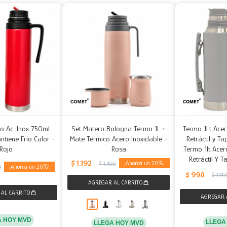
o Ac. Inox 750ml
Set Matero Bologna Termo 1L +
Termo 1Lt Acer
ntiene Frío Calor -
Mate Térmico Acero Inoxidable -
Retráctil y T
Rojo
Rosa
Termo 1lt Acer
Retráctil Y 
$
1.192
20
$
1.490
20
9
$
990
$
1.15
A HOY MVD
LLEGA
LLEGA HOY MVD