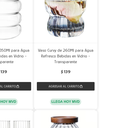
 350Ml para Agua
Vaso Curvy de 260Ml para Agua
idas en Vidrio -
Refresco Bebidas en Vidrio -
sparente
Transparente
139
$
139
 HOY MVD
LLEGA HOY MVD