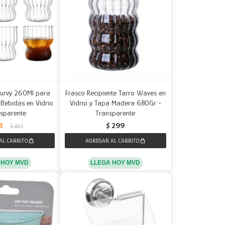
Curvy 260Ml para
Frasco Recipiente Tarro Waves en
Bebidas en Vidrio
Vidrio y Tapa Madera 680Gr -
nsparente
Transparente
3
$
299
$
834
 HOY MVD
LLEGA HOY MVD