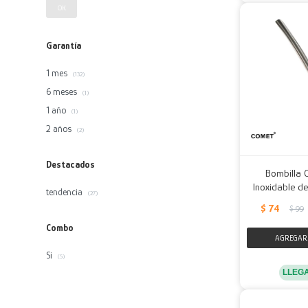
OK
Garantía
1 mes
(132)
6 meses
(1)
1 año
(1)
2 años
(2)
Destacados
Bombilla 
Inoxidable de
tendencia
(27)
$
74
$
99
Combo
Si
(5)
LLEG