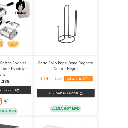
Pastas Ravioles
Porta Rollo Papel Baño Elegante
eros + Espátula -
Acero - Negro
Gris
$
244
25
$
329
2.389
LLEGA HOY MVD
 HOY MVD