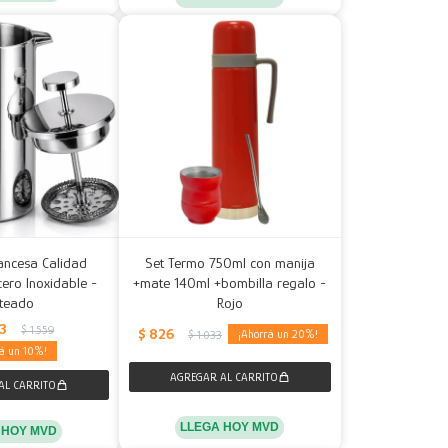
ancesa Calidad
Set Termo 750ml con manija
ero Inoxidable -
+mate 140ml +bombilla regalo -
ateado
Rojo
03
$
1.559
$
826
20
$
1.033
10
LLEGA HOY MVD
 HOY MVD