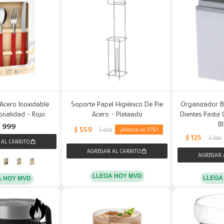
Acero Inoxidable
Soporte Papel Higiénico De Pie
Organizador B
ionalidad - Rojo
Acero - Plateado
Dientes Pasta 
B
$
999
$
559
17
$
679
$
125
$
169
LLEGA HOY MVD
LLEGA
A HOY MVD