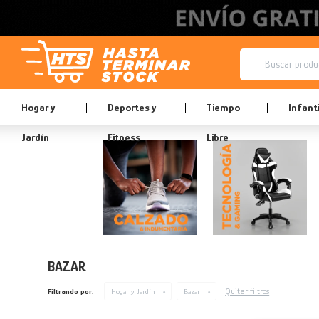
Hogar y
Deportes y
Tiempo
Infanti
Jardín
Fitness
Libre
BAZAR
Quitar filtros
Filtrando por:
Hogar y Jardín
Bazar