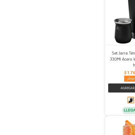
Set Jarra Té
330Ml Acero I
$
1.7
LLEG