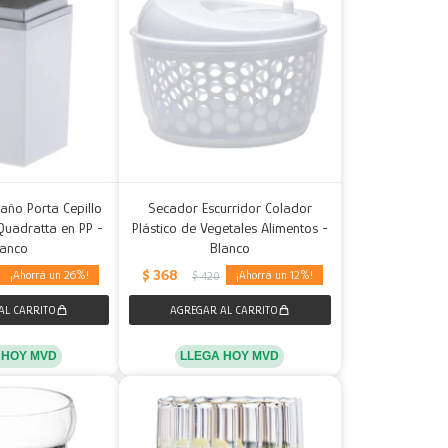
año Porta Cepillo
Secador Escurridor Colador
Quadratta en PP -
Plástico de Vegetales Alimentos -
lanco
Blanco
$
368
26
12
$
420
 HOY MVD
LLEGA HOY MVD