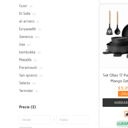
Cuori
(3)
Di Solle
(2)
el-arriero
(1)
Evrywealth
(1)
Generica
(55)
Joie
(4)
kambukka
(2)
Metalife
(5)
Paramount
(2)
Set Ollas 17 P
San ignacio
(5)
Mango Ext
Selecta
(11)
$
5.2
Termolar
(1)
Precio
($)
LLEG