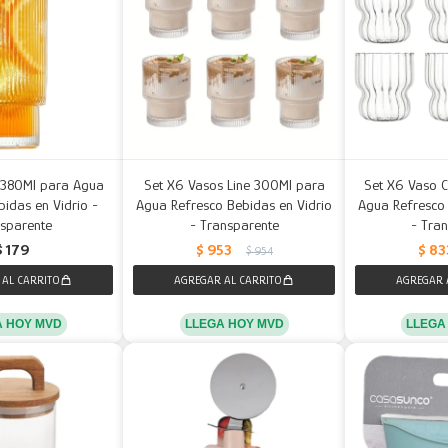
 380Ml para Agua
Set X6 Vasos Line 300Ml para
Set X6 Vaso 
idas en Vidrio -
Agua Refresco Bebidas en Vidrio
Agua Refresco 
sparente
- Transparente
- Tra
$
179
$
953
$
83
$
954
A HOY MVD
LLEGA HOY MVD
LLEGA