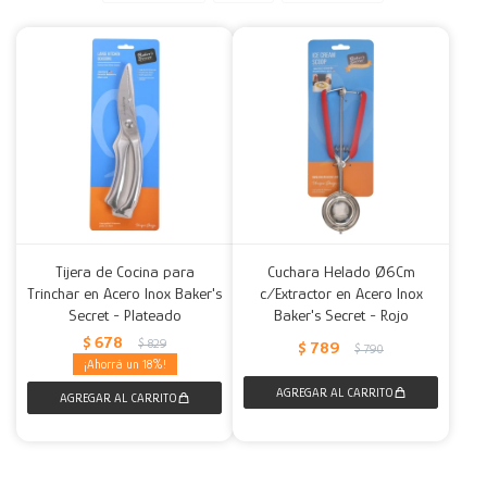
Decoración
Accesorios
Mesas
Calefactores
Acolchados y Frazadas
Accesorios para el hogar
Muebles Infantiles
Fundas
Herramientas
Tijera de Cocina para
Cuchara Helado Ø6Cm
Trinchar en Acero Inox Baker's
c/Extractor en Acero Inox
Secret - Plateado
Baker's Secret - Rojo
$
678
$
829
$
789
$
790
18