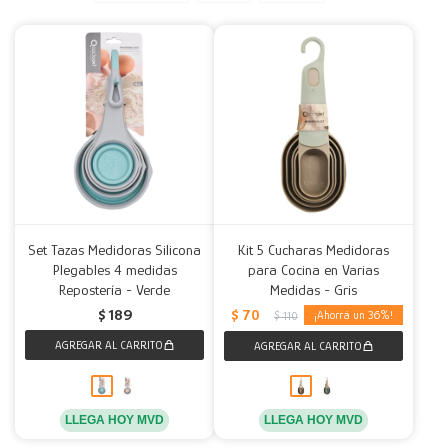
Decoración
Accesorios
Mesas
Calefactores
Acolchados y Frazadas
Accesorios para el hogar
Muebles Infantiles
Fundas
Herramientas
Set Tazas Medidoras Silicona
Kit 5 Cucharas Medidoras
Plegables 4 medidas
para Cocina en Varias
Repostería - Verde
Medidas - Gris
$
70
$
189
36
$
110
LLEGA HOY MVD
LLEGA HOY MVD