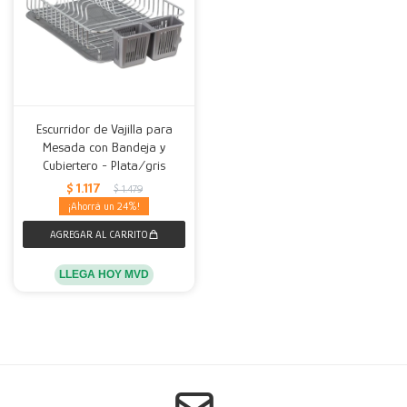
Escurridor de Vajilla para
Mesada con Bandeja y
Cubiertero - Plata/gris
$
1.117
$
1.479
24
LLEGA HOY MVD