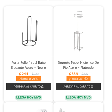
Decoración
Accesorios
Mesas
Calefactores
Acolchados y Frazadas
Accesorios para el hogar
Muebles Infantiles
Fundas
Herramientas
Porta Rollo Papel Baño
Soporte Papel Higiénico De
Elegante Acero - Negro
Pie Acero - Plateado
$
244
$
559
$
329
$
679
25
17
LLEGA HOY MVD
LLEGA HOY MVD