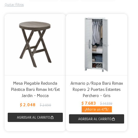
Quitar filtros
Decoración
Accesorios
Mesas
Calefactores
Acolchados y Frazadas
Accesorios para el hogar
Muebles Infantiles
Fundas
Herramientas
Mesa Plegable Redonda
Armario p/Ropa Barú Rimax
Plástica Barú Rimax Int/Ext
Ropero 2 Puertas Estantes
Jardín - Mocca
Perchero - Gris
$
7.683
$
14.559
$
2.048
$
2.050
47