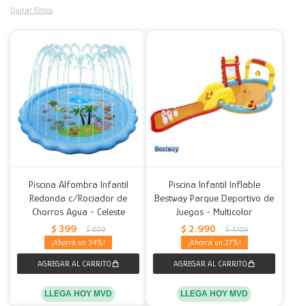
Quitar filtros
Decoración
Accesorios
Mesas
Calefactores
Acolchados y Frazadas
Accesorios para el hogar
Muebles Infantiles
Fundas
Herramientas
Piscina Alfombra Infantil
Piscina Infantil Inflable
Redonda c/Rociador de
Bestway Parque Deportivo de
Chorros Agua - Celeste
Juegos - Multicolor
$
399
$
2.990
$
609
$
4.109
34
27
LLEGA HOY MVD
LLEGA HOY MVD