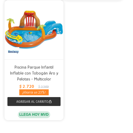
Piscina Parque Infantil
Inflable con Tobogán Aro y
Pelotas - Multicolor
$
2.720
$
3.569
23
LLEGA HOY MVD