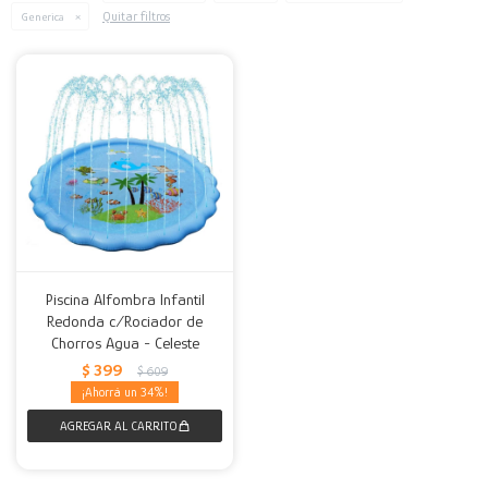
Quitar filtros
Generica
Decoración
Accesorios
Mesas
Calefactores
Acolchados y Frazadas
Accesorios para el hogar
Muebles Infantiles
Fundas
Herramientas
Piscina Alfombra Infantil
Redonda c/Rociador de
Chorros Agua - Celeste
$
399
$
609
34