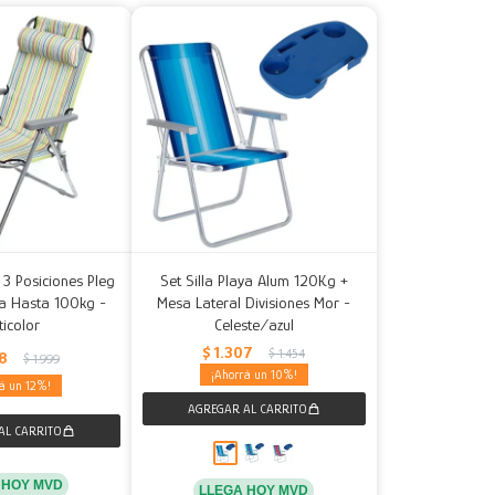
e 3 Posiciones Pleg
Set Silla Playa Alum 120Kg +
a Hasta 100kg -
Mesa Lateral Divisiones Mor -
ticolor
Celeste/azul
$
1.307
$
1.454
58
$
1.999
10
12
 HOY MVD
LLEGA HOY MVD