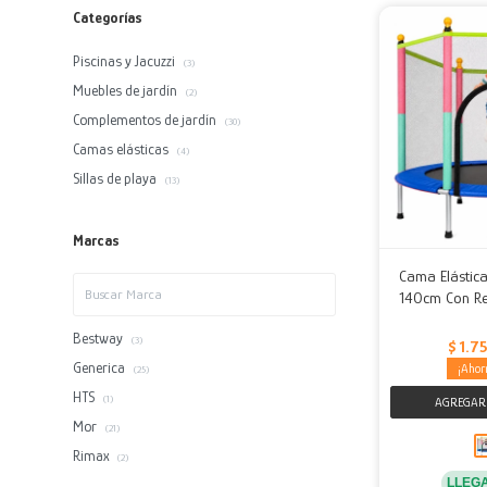
Categorías
Piscinas y Jacuzzi
(3)
Muebles de jardín
(2)
Complementos de jardín
(30)
Camas elásticas
(4)
Sillas de playa
(13)
Marcas
Cama Elástica
140cm Con Re
Bestway
(3)
$
1.7
Generica
(25)
HTS
(1)
Mor
(21)
Rimax
(2)
LLEG