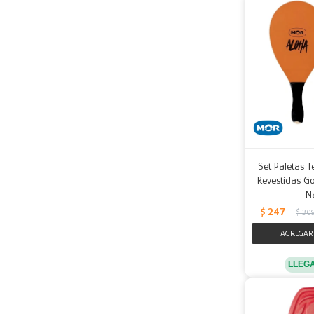
Set Paletas T
Revestidas Go
N
$
247
$
30
LLEG