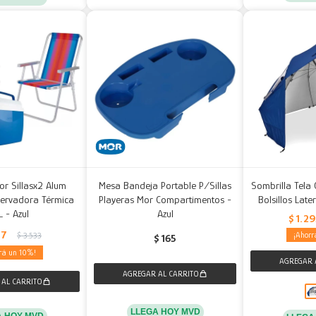
or Sillasx2 Alum
Mesa Bandeja Portable P/Sillas
Sombrilla Tela
ervadora Térmica
Playeras Mor Compartimentos -
Bolsillos Late
L - Azul
Azul
$
1.2
77
$
3.533
$
165
10
LLEGA HOY MVD
A HOY MVD