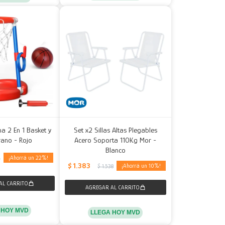
na 2 En 1 Basket y
Set x2 Sillas Altas Plegables
rano - Rojo
Acero Soporta 110Kg Mor -
Blanco
22
0
$
1.383
10
$
1.538
 HOY MVD
LLEGA HOY MVD