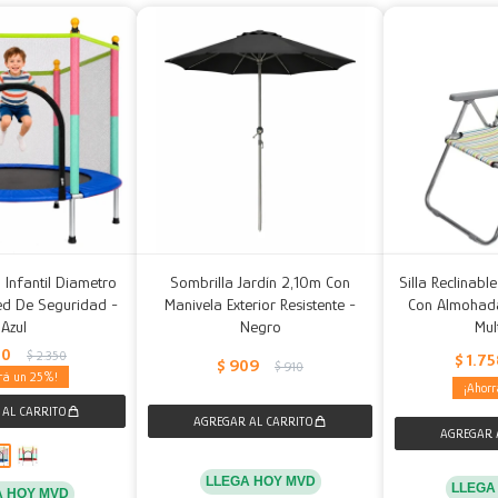
 Infantil Diametro
Sombrilla Jardín 2,10m Con
Silla Reclinabl
d De Seguridad -
Manivela Exterior Resistente -
Con Almohad
Azul
Negro
Mul
50
$
2.350
$
1.7
$
909
$
910
25
LLEGA HOY MVD
LLEGA
A HOY MVD