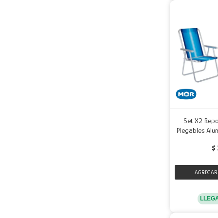
Set X2 Repo
Plegables Alu
$
LLEG