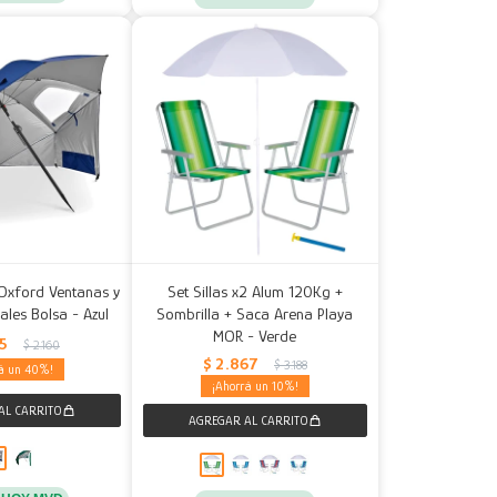
 Oxford Ventanas y
Set Sillas x2 Alum 120Kg +
rales Bolsa - Azul
Sombrilla + Saca Arena Playa
MOR - Verde
95
$
2.160
$
2.867
$
3.188
40
10