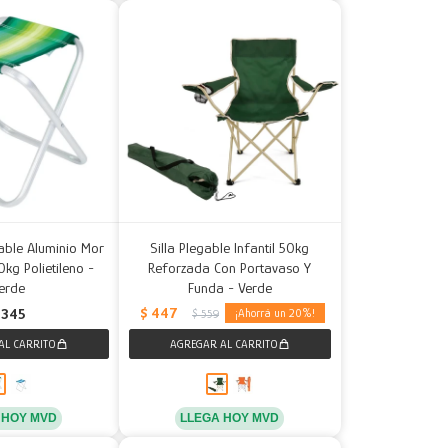
able Aluminio Mor
Silla Plegable Infantil 50kg
kg Polietileno -
Reforzada Con Portavaso Y
erde
Funda - Verde
$
447
345
20
$
559
 HOY MVD
LLEGA HOY MVD