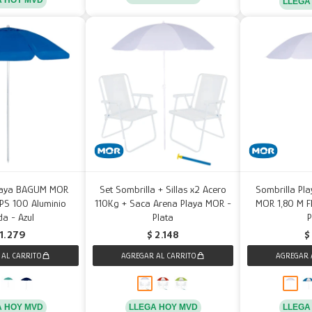
LLEGA
Playa BAGUM MOR
Set Sombrilla + Sillas x2 Acero
Sombrilla Pla
FPS 100 Aluminio
110Kg + Saca Arena Playa MOR -
MOR 1,80 M F
a - Azul
Plata
P
1.279
$
2.148
$
A HOY MVD
LLEGA HOY MVD
LLEGA