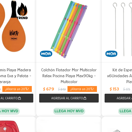
enis Playa Madera
Colchón Flotador Mor Multicolor
Kit de Esp
ma Eva y Pelota -
Relax Piscina Playa Max90kg -
x6Unidades Ac
aranja
Multicolor
Pl
$
679
$
153
20
20
9
$
849
$
175
A HOY MVD
LLEGA HOY MVD
LLEGA