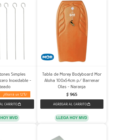
etones Simples
Tabla de Morey Bodyboard Mor
ero Inoxidable -
Aloha 100x54cm p/ Barrenar
ateado
Olas - Naranja
$
965
12
LLEGA HOY MVD
 HOY MVD