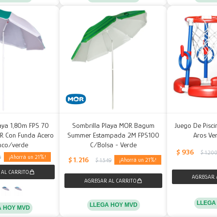
aya 1,80m FPS 70
Sombrilla Playa MOR Bagum
Juego De Pisci
OR Con Funda Acero
Summer Estampada 2M FPS100
Aros Ve
nco/verde
C/Bolsa - Verde
$
936
$
1.20
21
9
$
1.216
21
$
1.549
LLEGA
LLEGA HOY MVD
A HOY MVD