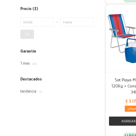
Precio
($)
OK
Garantía
1 mes
(52)
Destacados
Set Playa M
120Kg + Cons
tendencia
34
(3)
$
3.1
LLEG