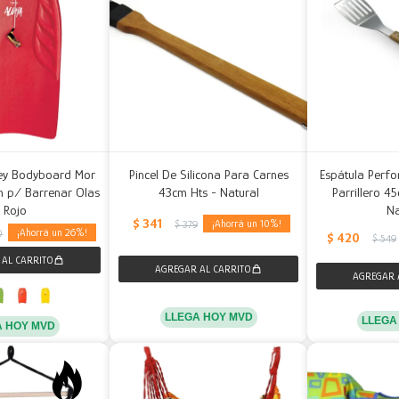
ey Bodyboard Mor
Pincel De Silicona Para Carnes
Espátula Perfo
 p/ Barrenar Olas
43cm Hts - Natural
Parrillero 4
- Rojo
Na
$
341
10
$
379
26
0
$
420
$
549
LLEGA HOY MVD
LLEGA
A HOY MVD