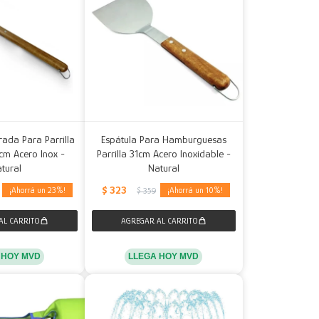
rada Para Parrilla
Espátula Para Hamburguesas
5cm Acero Inox -
Parrilla 31cm Acero Inoxidable -
tural
Natural
$
323
23
10
$
359
 HOY MVD
LLEGA HOY MVD