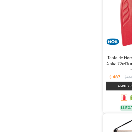
Tabla de Mor
Aloha 72x43cm
$
487
$
66
LLEG