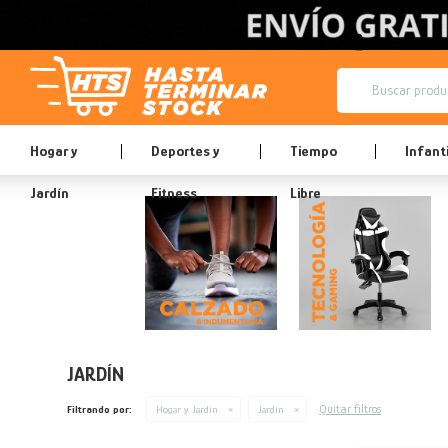
Hogar y
Deportes y
Tiempo
Infanti
Jardín
Fitness
Libre
JARDÍN
Quitar filtros
Filtrando por:
Hogar y Jardín
Jardín