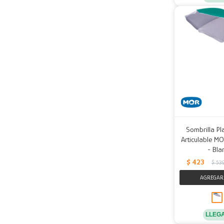
Sombrilla Pl
Articulable M
- Bla
$
423
$
53
LLEG