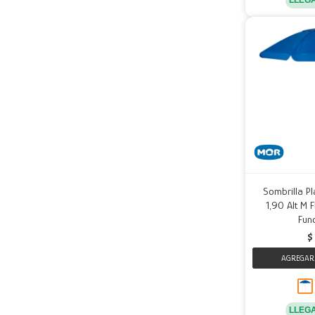
Sombrilla 
1,90 Alt M 
Fund
$
LLEG