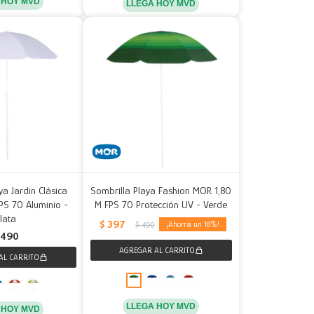
 HOY MVD
LLEGA HOY MVD
ya Jardin Clásica
Sombrilla Playa Fashion MOR 1,80
PS 70 Aluminio -
M FPS 70 Protección UV - Verde
lata
$
397
18
$
490
490
LLEGA HOY MVD
 HOY MVD