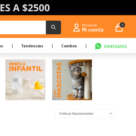
0
as
Tendencias
Combos
094556555
Recomendados