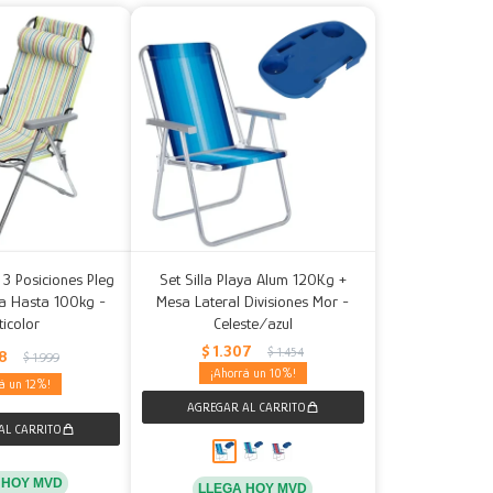
e 3 Posiciones Pleg
Set Silla Playa Alum 120Kg +
a Hasta 100kg -
Mesa Lateral Divisiones Mor -
ticolor
Celeste/azul
$
1.307
$
1.454
58
$
1.999
10
12
 HOY MVD
LLEGA HOY MVD