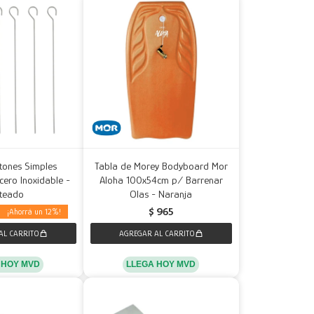
etones Simples
Tabla de Morey Bodyboard Mor
ero Inoxidable -
Aloha 100x54cm p/ Barrenar
ateado
Olas - Naranja
$
965
12
LLEGA HOY MVD
 HOY MVD