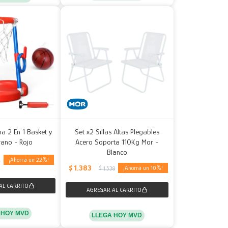
na 2 En 1 Basket y
Set x2 Sillas Altas Plegables
rano - Rojo
Acero Soporta 110Kg Mor -
Blanco
22
0
$
1.383
10
$
1.538
 HOY MVD
LLEGA HOY MVD