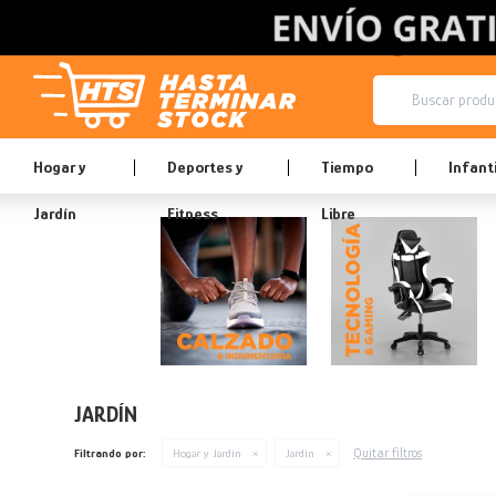
Hogar y
Deportes y
Tiempo
Infanti
Jardín
Fitness
Libre
JARDÍN
Quitar filtros
Filtrando por:
Hogar y Jardín
Jardín