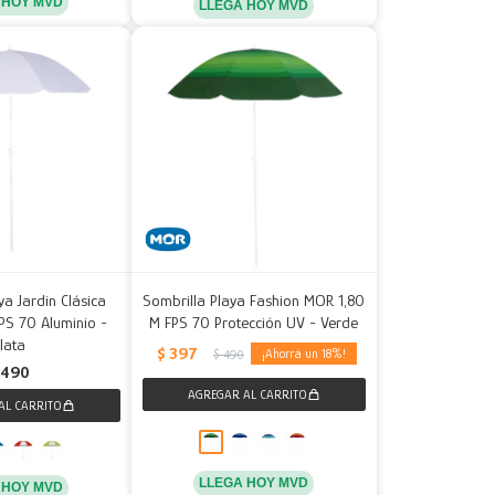
 HOY MVD
LLEGA HOY MVD
ya Jardin Clásica
Sombrilla Playa Fashion MOR 1,80
PS 70 Aluminio -
M FPS 70 Protección UV - Verde
lata
$
397
18
$
490
490
LLEGA HOY MVD
 HOY MVD