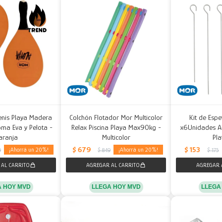
enis Playa Madera
Colchón Flotador Mor Multicolor
Kit de Esp
ma Eva y Pelota -
Relax Piscina Playa Max90kg -
x6Unidades Ac
aranja
Multicolor
Pl
$
679
$
153
20
20
9
$
849
$
175
A HOY MVD
LLEGA HOY MVD
LLEGA