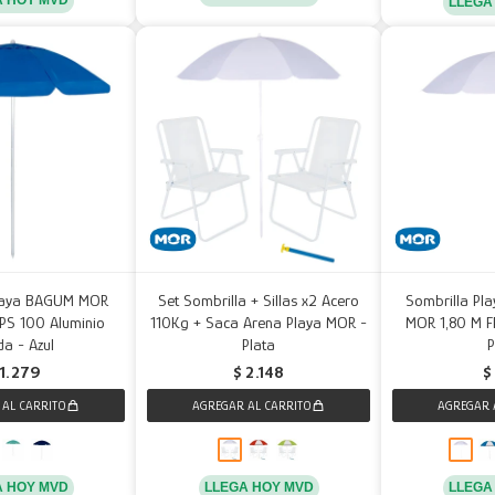
LLEGA
Playa BAGUM MOR
Set Sombrilla + Sillas x2 Acero
Sombrilla Pla
FPS 100 Aluminio
110Kg + Saca Arena Playa MOR -
MOR 1,80 M F
a - Azul
Plata
P
1.279
$
2.148
$
A HOY MVD
LLEGA HOY MVD
LLEGA