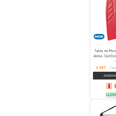
Tabla de Mor
Aloha 72x43cm
$
487
$
66
LLEG