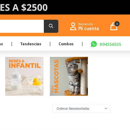
0
as
Tendencias
Combos
094556555
Recomendados