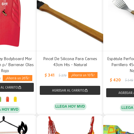
ey Bodyboard Mor
Pincel De Silicona Para Carnes
Espátula Perfo
 p/ Barrenar Olas
43cm Hts - Natural
Parrillero 4
- Rojo
Na
$
341
10
$
379
26
0
$
420
$
549
LLEGA HOY MVD
LLEGA
A HOY MVD