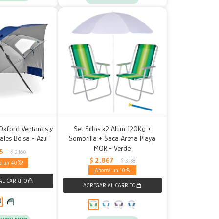
 Oxford Ventanas y
Set Sillas x2 Alum 120Kg +
rales Bolsa - Azul
Sombrilla + Saca Arena Playa
MOR - Verde
95
$
2.160
$
2.867
$
3.188
40
10