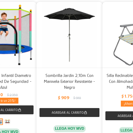
 Infantil Diametro
Sombrilla Jardín 2,10m Con
Silla Reclinabl
d De Seguridad -
Manivela Exterior Resistente -
Con Almohad
Azul
Negro
Mul
50
$
2.350
$
1.7
$
909
$
910
25
LLEGA HOY MVD
LLEGA
A HOY MVD