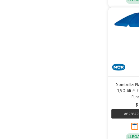
Sombrilla 
1,90 Alt M 
Fund
$
LLEG