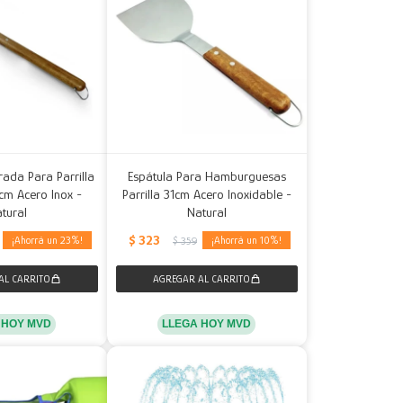
rada Para Parrilla
Espátula Para Hamburguesas
5cm Acero Inox -
Parrilla 31cm Acero Inoxidable -
tural
Natural
$
323
23
10
$
359
 HOY MVD
LLEGA HOY MVD