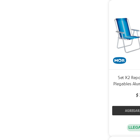
Set X2 Repo
Plegables Alu
$
LLEG