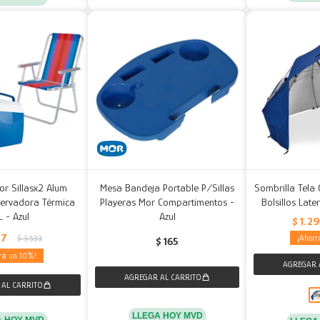
or Sillasx2 Alum
Mesa Bandeja Portable P/Sillas
Sombrilla Tela
ervadora Térmica
Playeras Mor Compartimentos -
Bolsillos Late
L - Azul
Azul
$
1.2
77
$
3.533
$
165
10
LLEGA HOY MVD
A HOY MVD