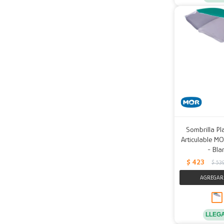
Sombrilla Pl
Articulable M
- Bla
$
423
$
53
LLEG