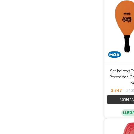
Set Paletas T
Revestidas Go
N
$
247
$
30
LLEG