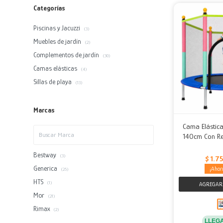
Categorías
Piscinas y Jacuzzi
(3)
Muebles de jardín
(2)
Complementos de jardín
(30)
Camas elásticas
(4)
Sillas de playa
(13)
Marcas
Cama Elástica
140cm Con Re
Bestway
(3)
$
1.7
Generica
(25)
HTS
(1)
Mor
(21)
Rimax
(2)
LLEG