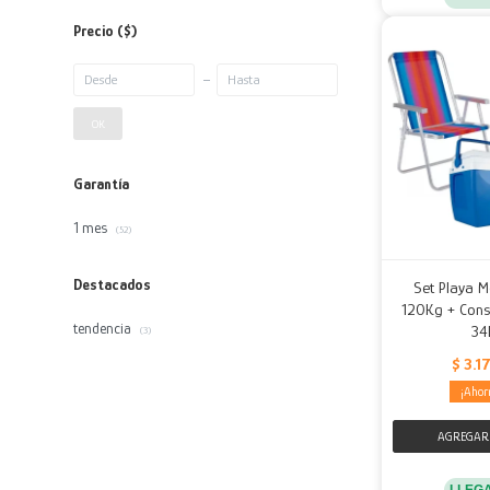
Precio
($)
OK
Garantía
1 mes
(52)
Destacados
Set Playa M
120Kg + Cons
tendencia
34
(3)
$
3.1
LLEG