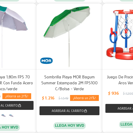
aya 1,80m FPS 70
Sombrilla Playa MOR Bagum
Juego De Pisci
OR Con Funda Acero
Summer Estampada 2M FPS100
Aros Ve
nco/verde
C/Bolsa - Verde
$
936
$
1.20
21
9
$
1.216
21
$
1.549
LLEGA
LLEGA HOY MVD
A HOY MVD