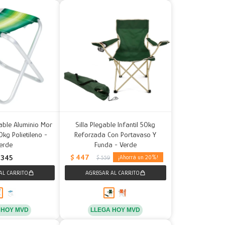
able Aluminio Mor
Silla Plegable Infantil 50kg
kg Polietileno -
Reforzada Con Portavaso Y
erde
Funda - Verde
$
447
345
20
$
559
 HOY MVD
LLEGA HOY MVD