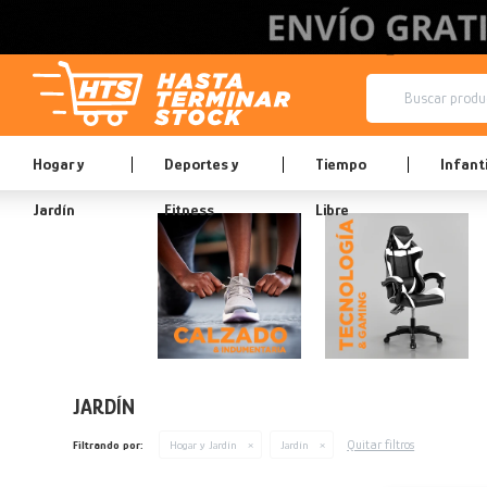
Hogar y
Deportes y
Tiempo
Infanti
Jardín
Fitness
Libre
JARDÍN
Quitar filtros
Filtrando por:
Hogar y Jardín
Jardín