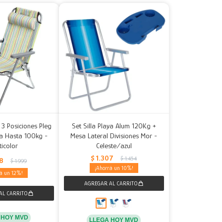
e 3 Posiciones Pleg
Set Silla Playa Alum 120Kg +
a Hasta 100kg -
Mesa Lateral Divisiones Mor -
ticolor
Celeste/azul
$
1.307
$
1.454
58
$
1.999
10
12
 HOY MVD
LLEGA HOY MVD