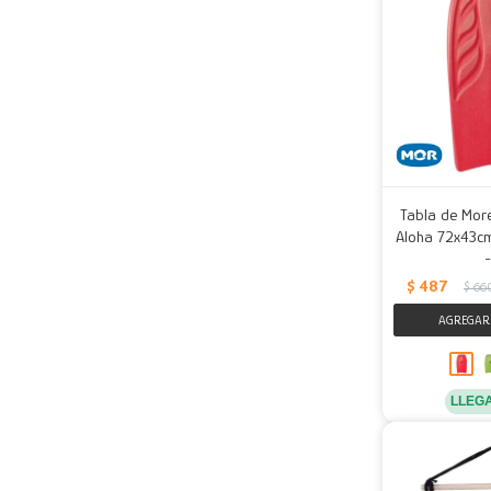
Tabla de Mor
Aloha 72x43cm
$
487
$
66
LLEG