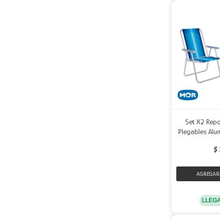
Set X2 Repo
Plegables Alu
$
LLEG