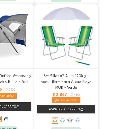
 Oxford Ventanas y
Set Sillas x2 Alum 120Kg +
rales Bolsa - Azul
Sombrilla + Saca Arena Playa
MOR - Verde
95
$
2.160
$
2.867
$
3.188
40
10