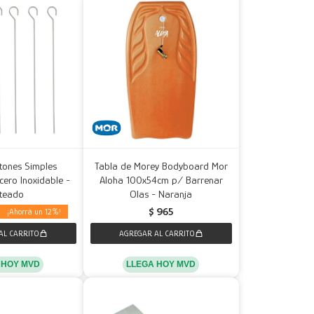
etones Simples
Tabla de Morey Bodyboard Mor
ero Inoxidable -
Aloha 100x54cm p/ Barrenar
ateado
Olas - Naranja
$
965
12
LLEGA HOY MVD
 HOY MVD