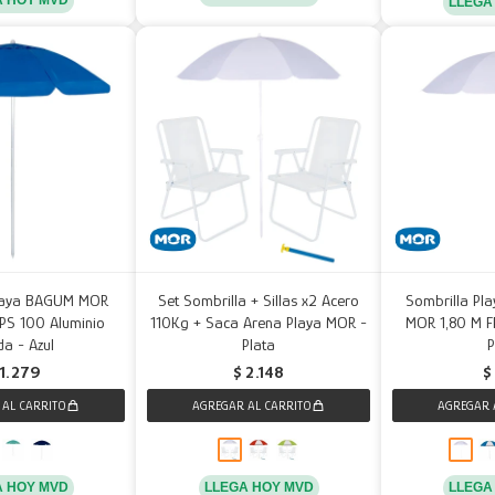
LLEGA
Playa BAGUM MOR
Set Sombrilla + Sillas x2 Acero
Sombrilla Pla
FPS 100 Aluminio
110Kg + Saca Arena Playa MOR -
MOR 1,80 M F
a - Azul
Plata
P
1.279
$
2.148
$
A HOY MVD
LLEGA HOY MVD
LLEGA