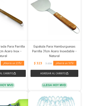
rada Para Parrilla
Espátula Para Hamburguesas
5cm Acero Inox -
Parrilla 31cm Acero Inoxidable -
tural
Natural
$
323
23
10
$
359
 HOY MVD
LLEGA HOY MVD