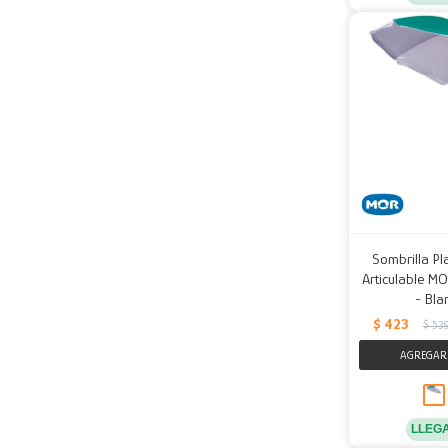
Sombrilla Pl
Articulable M
- Bla
$
423
$
53
LLEG