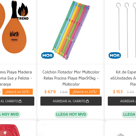
enis Playa Madera
Colchón Flotador Mor Multicolor
Kit de Esp
ma Eva y Pelota -
Relax Piscina Playa Max90kg -
x6Unidades Ac
aranja
Multicolor
Pl
$
679
$
153
20
20
9
$
849
$
175
A HOY MVD
LLEGA HOY MVD
LLEGA