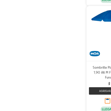
Sombrilla 
1,90 Alt M 
Fund
$
LLEG