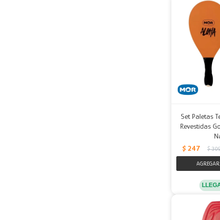
Set Paletas T
Revestidas Go
N
$
247
$
30
LLEG