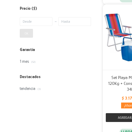
Precio
($)
OK
Garantía
1 mes
(52)
Destacados
Set Playa M
120Kg + Cons
tendencia
34
(3)
$
3.1
LLEG