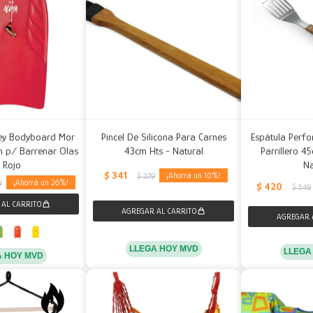
ey Bodyboard Mor
Pincel De Silicona Para Carnes
Espátula Perfo
 p/ Barrenar Olas
43cm Hts - Natural
Parrillero 4
- Rojo
Na
$
341
10
$
379
26
0
$
420
$
549
LLEGA HOY MVD
LLEGA
A HOY MVD