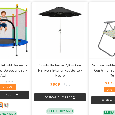
 Infantil Diametro
Sombrilla Jardín 2,10m Con
Silla Reclinabl
d De Seguridad -
Manivela Exterior Resistente -
Con Almohad
Azul
Negro
Mul
50
$
2.350
$
1.7
$
909
$
910
25
LLEGA HOY MVD
LLEGA
A HOY MVD