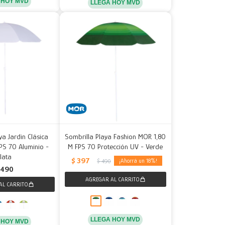
 HOY MVD
LLEGA HOY MVD
ya Jardin Clásica
Sombrilla Playa Fashion MOR 1,80
PS 70 Aluminio -
M FPS 70 Protección UV - Verde
lata
$
397
18
$
490
490
LLEGA HOY MVD
 HOY MVD