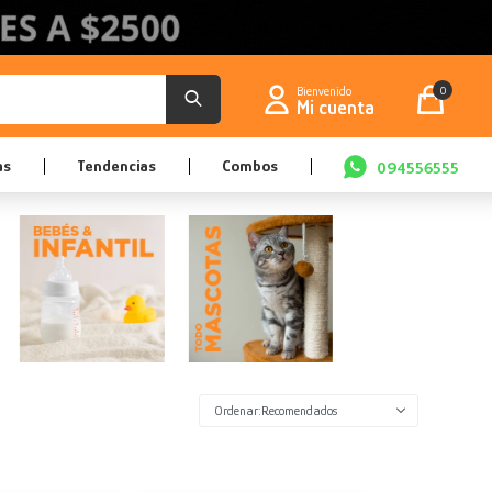
0
as
Tendencias
Combos
094556555
Recomendados