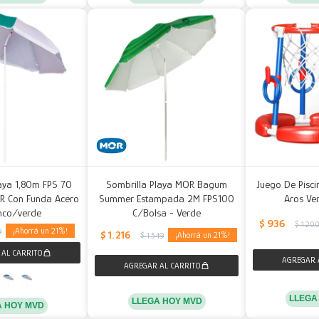
aya 1,80m FPS 70
Sombrilla Playa MOR Bagum
Juego De Pisci
OR Con Funda Acero
Summer Estampada 2M FPS100
Aros Ve
nco/verde
C/Bolsa - Verde
$
936
$
1.20
21
9
$
1.216
21
$
1.549
LLEGA
LLEGA HOY MVD
A HOY MVD