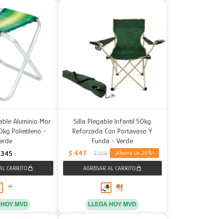
able Aluminio Mor
Silla Plegable Infantil 50kg
kg Polietileno -
Reforzada Con Portavaso Y
erde
Funda - Verde
$
447
345
20
$
559
 HOY MVD
LLEGA HOY MVD