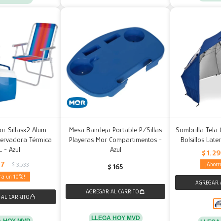
or Sillasx2 Alum
Mesa Bandeja Portable P/Sillas
Sombrilla Tela
ervadora Térmica
Playeras Mor Compartimentos -
Bolsillos Late
L - Azul
Azul
$
1.2
77
$
3.533
$
165
10
LLEGA HOY MVD
A HOY MVD