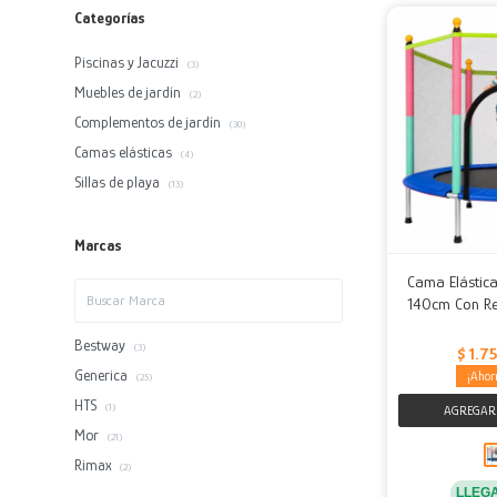
Categorías
Piscinas y Jacuzzi
(3)
Muebles de jardín
(2)
Complementos de jardín
(30)
Camas elásticas
(4)
Sillas de playa
(13)
Marcas
Cama Elástica
140cm Con Re
Bestway
(3)
$
1.7
Generica
(25)
HTS
(1)
Mor
(21)
Rimax
(2)
LLEG