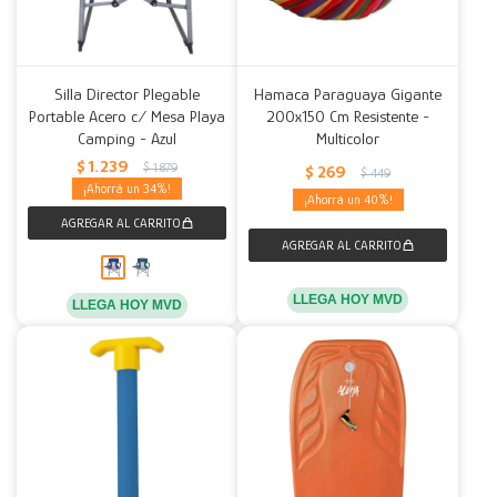
Silla Director Plegable
Hamaca Paraguaya Gigante
Portable Acero c/ Mesa Playa
200x150 Cm Resistente -
Camping - Azul
Multicolor
$
1.239
$
1.879
$
269
$
449
34
40
LLEGA HOY MVD
LLEGA HOY MVD