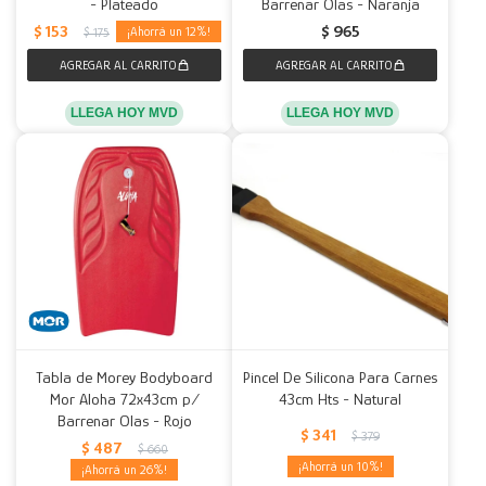
- Plateado
Barrenar Olas - Naranja
$
153
$
965
12
$
175
LLEGA HOY MVD
LLEGA HOY MVD
Tabla de Morey Bodyboard
Pincel De Silicona Para Carnes
Mor Aloha 72x43cm p/
43cm Hts - Natural
Barrenar Olas - Rojo
$
341
$
379
$
487
$
660
10
26