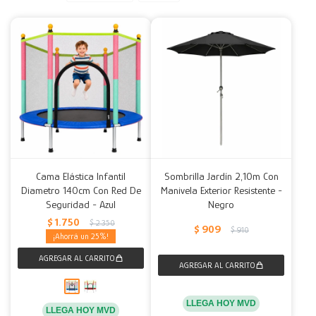
Decoración
Accesorios
Mesas
Calefactores
Acolchados y Frazadas
Accesorios para el hogar
Muebles Infantiles
Fundas
Herramientas
Cama Elástica Infantil
Sombrilla Jardín 2,10m Con
Diametro 140cm Con Red De
Manivela Exterior Resistente -
Seguridad - Azul
Negro
$
1.750
$
2.350
$
909
$
910
25
LLEGA HOY MVD
LLEGA HOY MVD