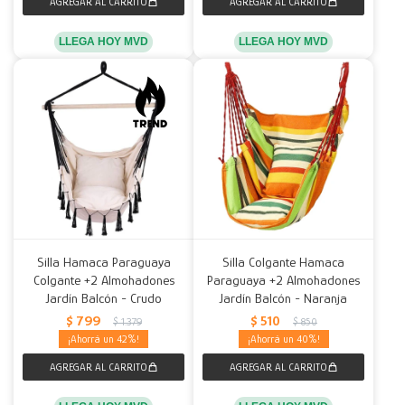
LLEGA HOY MVD
LLEGA HOY MVD
Silla Hamaca Paraguaya
Silla Colgante Hamaca
Colgante +2 Almohadones
Paraguaya +2 Almohadones
Jardín Balcón - Crudo
Jardín Balcón - Naranja
$
799
$
510
$
1.379
$
850
42
40