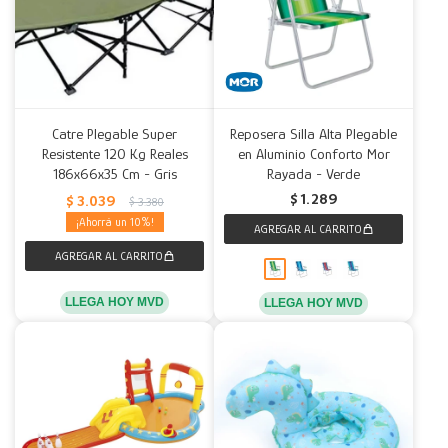
Catre Plegable Super
Reposera Silla Alta Plegable
Resistente 120 Kg Reales
en Aluminio Conforto Mor
186x66x35 Cm - Gris
Rayada - Verde
$
1.289
$
3.039
$
3.380
10
LLEGA HOY MVD
LLEGA HOY MVD