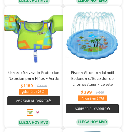
LLEGA HOY MVD
LLEGA HOY MVD
Chaleco Salvavida Protección
Piscina Alfombra Infantil
Natación para Niños - Verde
Redonda c/Rociador de
Chorros Agua - Celeste
$
1.180
$
1.550
$
399
23
$
609
34
LLEGA HOY MVD
LLEGA HOY MVD