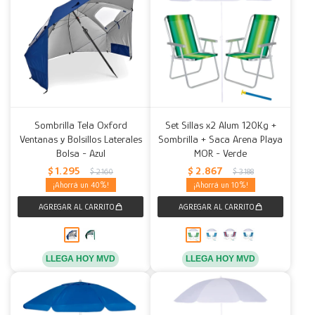
Sombrilla Tela Oxford
Set Sillas x2 Alum 120Kg +
Ventanas y Bolsillos Laterales
Sombrilla + Saca Arena Playa
Bolsa - Azul
MOR - Verde
$
1.295
$
2.867
$
2.160
$
3.188
40
10
LLEGA HOY MVD
LLEGA HOY MVD