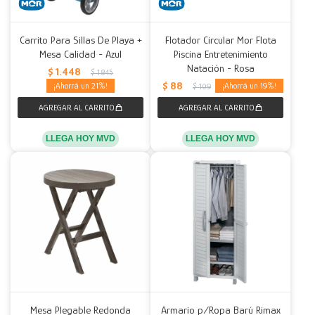
Carrito Para Sillas De Playa +
Flotador Circular Mor Flota
Mesa Calidad - Azul
Piscina Entretenimiento
Natación - Rosa
$
1.448
$
1.845
$
88
21
19
$
109
LLEGA HOY MVD
LLEGA HOY MVD
Mesa Plegable Redonda
Armario p/Ropa Barú Rimax