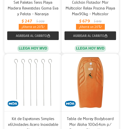
Set Paletas Tenis Playa
Colchón Flotador Mor
Madera Revestidas Goma Eva
Multicolor Relax Piscina Playa
y Pelota - Naranja
Max90kg - Multicolor
$
247
$
679
$
309
$
849
20
20
LLEGA HOY MVD
LLEGA HOY MVD
Kit de Espetones Simples
Tabla de Morey Bodyboard
x6Unidades Acero Inoxidable
Mor Aloha 100x54cm p/