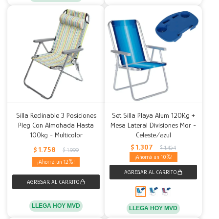
Silla Reclinable 3 Posiciones
Set Silla Playa Alum 120Kg +
Pleg Con Almohada Hasta
Mesa Lateral Divisiones Mor -
100kg - Multicolor
Celeste/azul
$
1.307
$
1.454
$
1.758
$
1.999
10
12
LLEGA HOY MVD
LLEGA HOY MVD