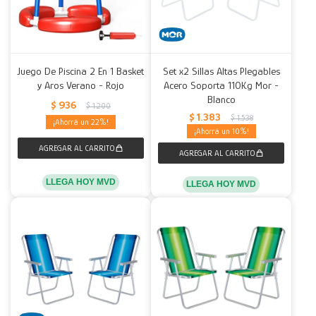
Juego De Piscina 2 En 1 Basket
Set x2 Sillas Altas Plegables
y Aros Verano - Rojo
Acero Soporta 110Kg Mor -
Blanco
$
936
$
1.200
$
1.383
$
1.538
22
10
LLEGA HOY MVD
LLEGA HOY MVD