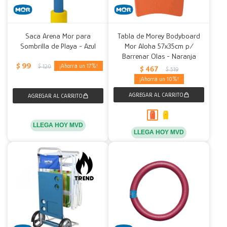
Saca Arena Mor para
Tabla de Morey Bodyboard
Sombrilla de Playa - Azul
Mor Aloha 57x35cm p/
Barrenar Olas - Naranja
$
99
17
$
120
$
467
$
519
10
LLEGA HOY MVD
LLEGA HOY MVD