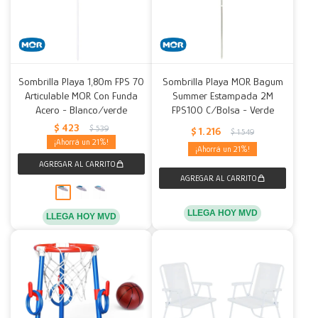
Sombrilla Playa 1,80m FPS 70
Sombrilla Playa MOR Bagum
Articulable MOR Con Funda
Summer Estampada 2M
Acero - Blanco/verde
FPS100 C/Bolsa - Verde
$
423
$
539
$
1.216
$
1.549
21
21
LLEGA HOY MVD
LLEGA HOY MVD