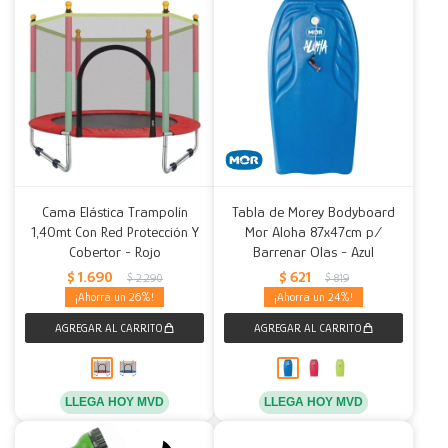
Cama Elástica Trampolín
Tabla de Morey Bodyboard
1,40mt Con Red Protección Y
Mor Aloha 87x47cm p/
Cobertor - Rojo
Barrenar Olas - Azul
$
1.690
$
621
$
2.290
$
819
26
24
LLEGA HOY MVD
LLEGA HOY MVD