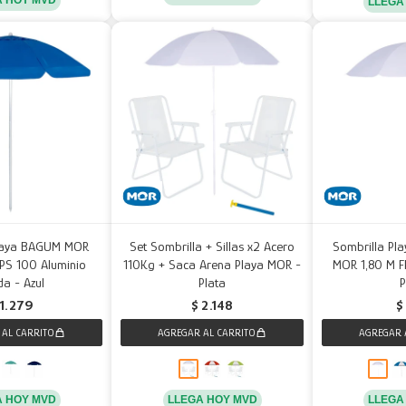
LLEGA
Playa BAGUM MOR
Set Sombrilla + Sillas x2 Acero
Sombrilla Pla
FPS 100 Aluminio
110Kg + Saca Arena Playa MOR -
MOR 1,80 M F
a - Azul
Plata
P
1.279
$
2.148
$
A HOY MVD
LLEGA HOY MVD
LLEGA