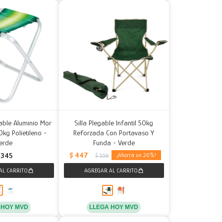
able Aluminio Mor
Silla Plegable Infantil 50kg
kg Polietileno -
Reforzada Con Portavaso Y
erde
Funda - Verde
$
447
345
20
$
559
 HOY MVD
LLEGA HOY MVD