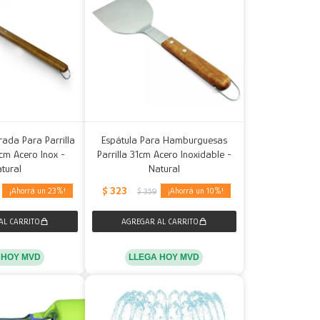
rada Para Parrilla
Espátula Para Hamburguesas
5cm Acero Inox -
Parrilla 31cm Acero Inoxidable -
tural
Natural
$
323
23
10
$
359
 HOY MVD
LLEGA HOY MVD