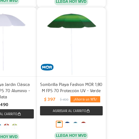
 HOY MVD
LLEGA HOY MVD
ya Jardin Clásica
Sombrilla Playa Fashion MOR 1,80
PS 70 Aluminio -
M FPS 70 Protección UV - Verde
lata
$
397
18
$
490
490
LLEGA HOY MVD
 HOY MVD