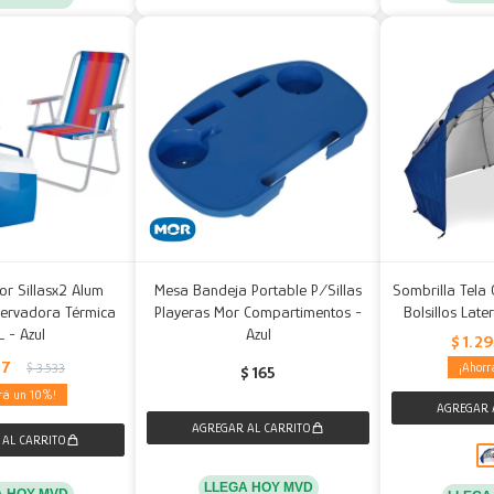
or Sillasx2 Alum
Mesa Bandeja Portable P/Sillas
Sombrilla Tela
ervadora Térmica
Playeras Mor Compartimentos -
Bolsillos Late
L - Azul
Azul
$
1.2
77
$
3.533
$
165
10
LLEGA HOY MVD
A HOY MVD