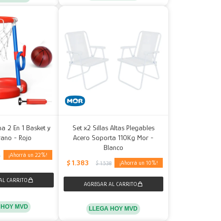
na 2 En 1 Basket y
Set x2 Sillas Altas Plegables
rano - Rojo
Acero Soporta 110Kg Mor -
Blanco
22
0
$
1.383
10
$
1.538
 HOY MVD
LLEGA HOY MVD