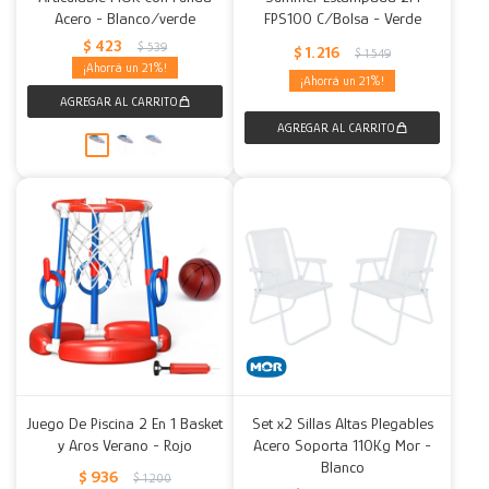
Acero - Blanco/verde
FPS100 C/Bolsa - Verde
$
423
$
539
$
1.216
$
1.549
21
21
Juego De Piscina 2 En 1 Basket
Set x2 Sillas Altas Plegables
y Aros Verano - Rojo
Acero Soporta 110Kg Mor -
Blanco
$
936
$
1.200