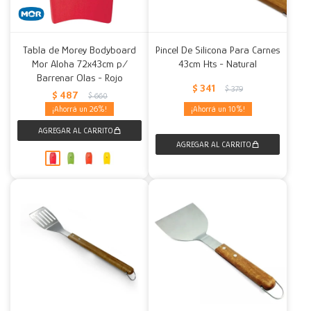
Tabla de Morey Bodyboard
Pincel De Silicona Para Carnes
Mor Aloha 72x43cm p/
43cm Hts - Natural
Barrenar Olas - Rojo
$
341
$
379
$
487
$
660
26
10