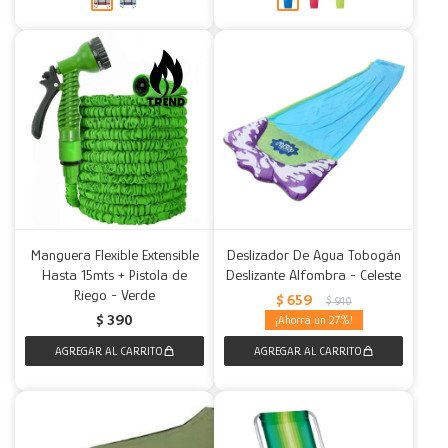
Manguera Flexible Extensible
Deslizador De Agua Tobogán
Hasta 15mts + Pistola de
Deslizante Alfombra - Celeste
Riego - Verde
$
659
$
910
$
390
27