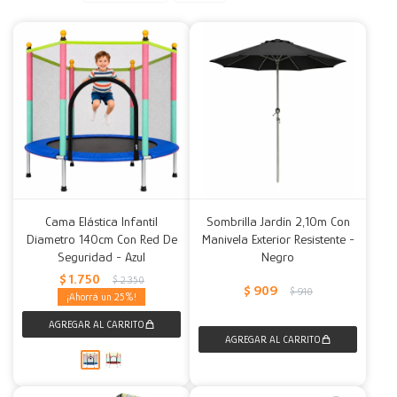
Decoración
Accesorios
Mesas
Calefactores
Acolchados y Frazadas
Accesorios para el hogar
Muebles Infantiles
Fundas
Herramientas
Cama Elástica Infantil
Sombrilla Jardín 2,10m Con
Diametro 140cm Con Red De
Manivela Exterior Resistente -
Seguridad - Azul
Negro
$
1.750
$
2.350
$
909
$
910
25