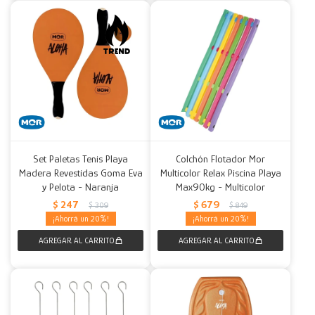
Set Paletas Tenis Playa
Colchón Flotador Mor
Madera Revestidas Goma Eva
Multicolor Relax Piscina Playa
y Pelota - Naranja
Max90kg - Multicolor
$
247
$
679
$
309
$
849
20
20