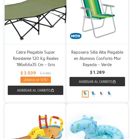
Catre Plegable Super
Reposera Silla Alta Plegable
Resistente 120 Kg Reales
en Aluminio Conforto Mor
186x66x35 Cm - Gris
Rayada - Verde
$
1.289
$
3.039
$
3.380
10