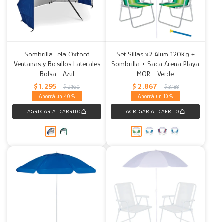
Sombrilla Tela Oxford
Set Sillas x2 Alum 120Kg +
Ventanas y Bolsillos Laterales
Sombrilla + Saca Arena Playa
Bolsa - Azul
MOR - Verde
$
1.295
$
2.867
$
2.160
$
3.188
40
10