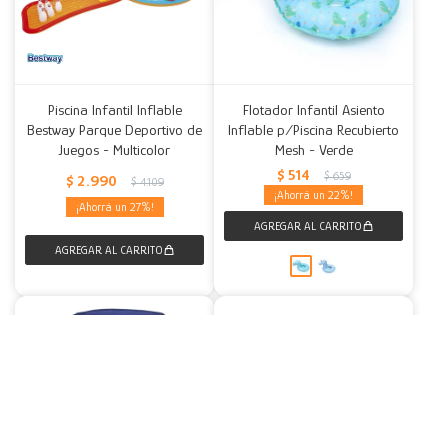
Piscina Infantil Inflable
Flotador Infantil Asiento
Bestway Parque Deportivo de
Inflable p/Piscina Recubierto
Juegos - Multicolor
Mesh - Verde
$
514
$
659
$
2.990
$
4.109
22
27