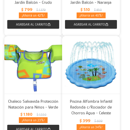
Jardín Balcón - Crudo
Jardín Balcón - Naranja
$
799
$
510
$
1.379
$
850
42
40
Chaleco Salvavida Protección
Piscina Alfombra Infantil
Natación para Niños - Verde
Redonda c/Rociador de
Chorros Agua - Celeste
$
1.180
$
1.550
23
$
399
$
609
34