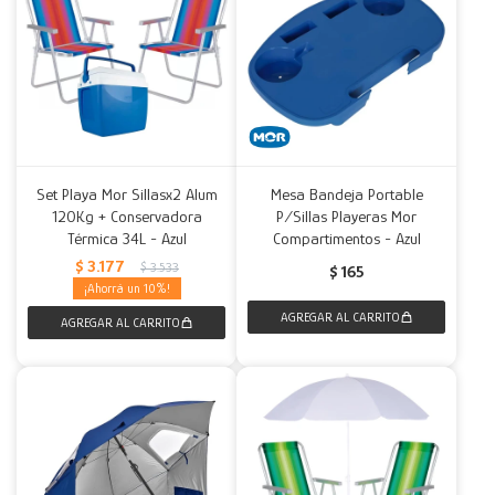
Set Playa Mor Sillasx2 Alum
Mesa Bandeja Portable
120Kg + Conservadora
P/Sillas Playeras Mor
Térmica 34L - Azul
Compartimentos - Azul
$
3.177
$
3.533
$
165
10