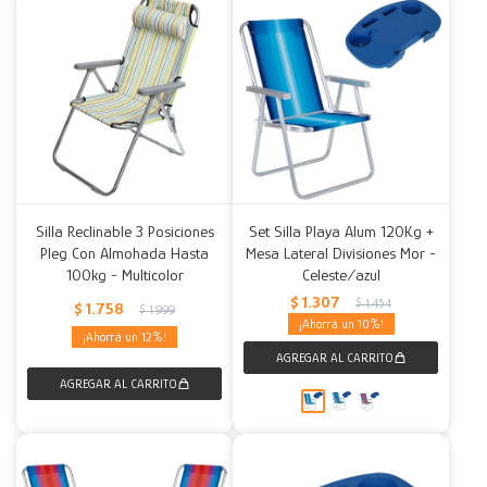
Silla Reclinable 3 Posiciones
Set Silla Playa Alum 120Kg +
Pleg Con Almohada Hasta
Mesa Lateral Divisiones Mor -
100kg - Multicolor
Celeste/azul
$
1.307
$
1.454
$
1.758
$
1.999
10
12