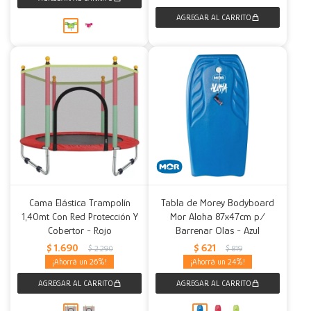
Cama Elástica Trampolín
Tabla de Morey Bodyboard
1,40mt Con Red Protección Y
Mor Aloha 87x47cm p/
Cobertor - Rojo
Barrenar Olas - Azul
$
1.690
$
621
$
2.290
$
819
26
24