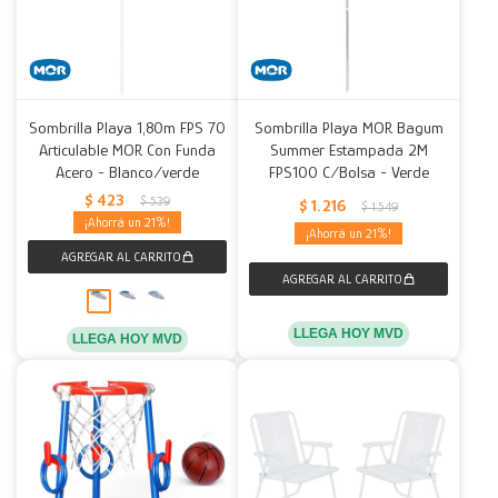
Sombrilla Playa 1,80m FPS 70
Sombrilla Playa MOR Bagum
Articulable MOR Con Funda
Summer Estampada 2M
Acero - Blanco/verde
FPS100 C/Bolsa - Verde
$
423
$
539
$
1.216
$
1.549
21
21
LLEGA HOY MVD
LLEGA HOY MVD