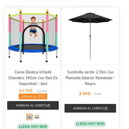
Decoración
Accesorios
Mesas
Calefactores
Acolchados y Frazadas
Accesorios para el hogar
Muebles Infantiles
Fundas
Herramientas
Cama Elástica Infantil
Sombrilla Jardín 2,10m Con
Diametro 140cm Con Red De
Manivela Exterior Resistente -
Seguridad - Azul
Negro
$
1.750
$
2.350
$
909
$
910
25
LLEGA HOY MVD
LLEGA HOY MVD