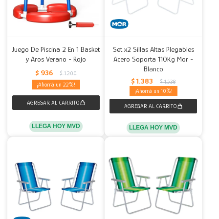
Juego De Piscina 2 En 1 Basket
Set x2 Sillas Altas Plegables
y Aros Verano - Rojo
Acero Soporta 110Kg Mor -
Blanco
$
936
$
1.200
$
1.383
$
1.538
22
10
LLEGA HOY MVD
LLEGA HOY MVD