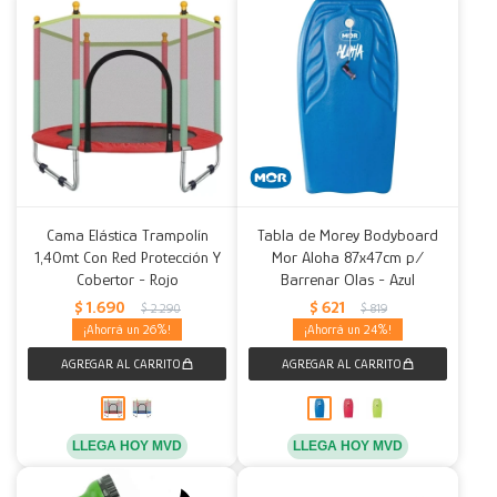
Cama Elástica Trampolín
Tabla de Morey Bodyboard
1,40mt Con Red Protección Y
Mor Aloha 87x47cm p/
Cobertor - Rojo
Barrenar Olas - Azul
$
1.690
$
621
$
2.290
$
819
26
24
LLEGA HOY MVD
LLEGA HOY MVD