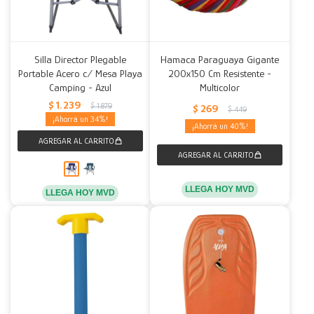
Silla Director Plegable
Hamaca Paraguaya Gigante
Portable Acero c/ Mesa Playa
200x150 Cm Resistente -
Camping - Azul
Multicolor
$
1.239
$
1.879
$
269
$
449
34
40
LLEGA HOY MVD
LLEGA HOY MVD