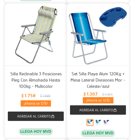
Silla Reclinable 3 Posiciones
Set Silla Playa Alum 120Kg +
Pleg Con Almohada Hasta
Mesa Lateral Divisiones Mor -
100kg - Multicolor
Celeste/azul
$
1.307
$
1.454
$
1.758
$
1.999
10
12
LLEGA HOY MVD
LLEGA HOY MVD