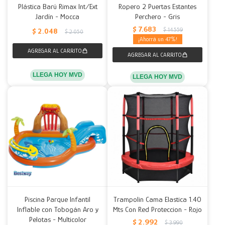
Plástica Barú Rimax Int/Ext
Ropero 2 Puertas Estantes
Jardín - Mocca
Perchero - Gris
$
7.683
$
14.559
$
2.048
$
2.050
47
LLEGA HOY MVD
LLEGA HOY MVD
Piscina Parque Infantil
Trampolin Cama Elastica 1.40
Inflable con Tobogán Aro y
Mts Con Red Proteccion - Rojo
Pelotas - Multicolor
$
2.992
$
3.990