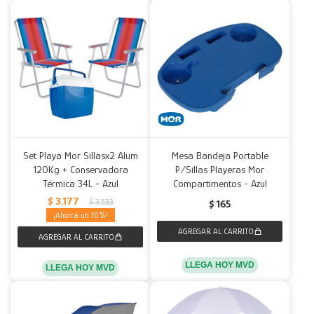
Set Playa Mor Sillasx2 Alum
Mesa Bandeja Portable
120Kg + Conservadora
P/Sillas Playeras Mor
Térmica 34L - Azul
Compartimentos - Azul
$
3.177
$
3.533
$
165
10
LLEGA HOY MVD
LLEGA HOY MVD