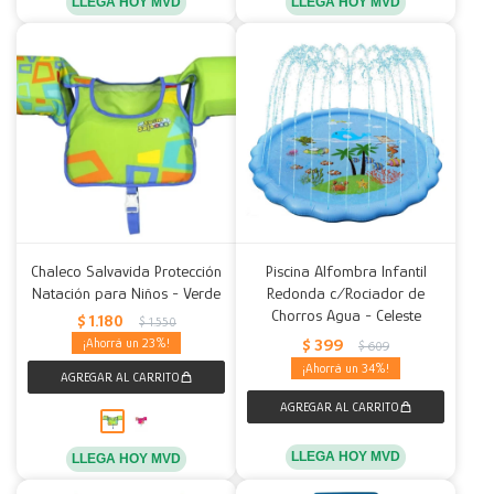
LLEGA HOY MVD
LLEGA HOY MVD
Chaleco Salvavida Protección
Piscina Alfombra Infantil
Natación para Niños - Verde
Redonda c/Rociador de
Chorros Agua - Celeste
$
1.180
$
1.550
$
399
23
$
609
34
LLEGA HOY MVD
LLEGA HOY MVD