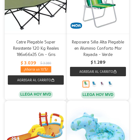
Catre Plegable Super
Reposera Silla Alta Plegable
Resistente 120 Kg Reales
en Aluminio Conforto Mor
186x66x35 Cm - Gris
Rayada - Verde
$
1.289
$
3.039
$
3.380
10
LLEGA HOY MVD
LLEGA HOY MVD