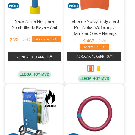
Saca Arena Mor para
Tabla de Morey Bodyboard
Sombrilla de Playa - Azul
Mor Aloha 57x35cm p/
Barrenar Olas - Naranja
$
99
17
$
120
$
467
$
519
10
LLEGA HOY MVD
LLEGA HOY MVD