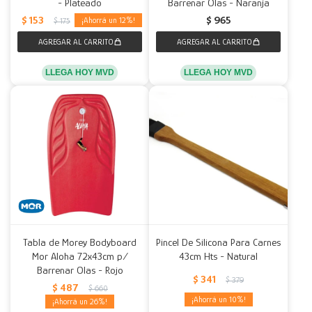
- Plateado
Barrenar Olas - Naranja
$
153
$
965
12
$
175
LLEGA HOY MVD
LLEGA HOY MVD
Tabla de Morey Bodyboard
Pincel De Silicona Para Carnes
Mor Aloha 72x43cm p/
43cm Hts - Natural
Barrenar Olas - Rojo
$
341
$
379
$
487
$
660
10
26