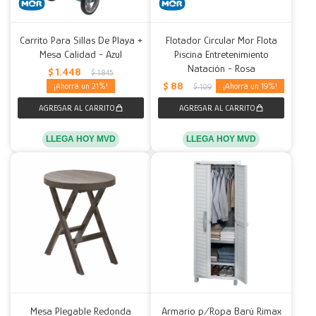
Carrito Para Sillas De Playa +
Flotador Circular Mor Flota
Mesa Calidad - Azul
Piscina Entretenimiento
Natación - Rosa
$
1.448
$
1.845
$
88
21
19
$
109
LLEGA HOY MVD
LLEGA HOY MVD
Mesa Plegable Redonda
Armario p/Ropa Barú Rimax