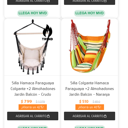
LLEGA HOY MVD
LLEGA HOY MVD
Silla Hamaca Paraguaya
Silla Colgante Hamaca
Colgante +2 Almohadones
Paraguaya +2 Almohadones
Jardín Balcón - Crudo
Jardín Balcón - Naranja
$
799
$
510
$
1.379
$
850
42
40