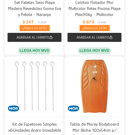
Set Paletas Tenis Playa
Colchón Flotador Mor
Madera Revestidas Goma Eva
Multicolor Relax Piscina Playa
y Pelota - Naranja
Max90kg - Multicolor
$
247
$
679
$
309
$
849
20
20
LLEGA HOY MVD
LLEGA HOY MVD
Kit de Espetones Simples
Tabla de Morey Bodyboard
x6Unidades Acero Inoxidable
Mor Aloha 100x54cm p/