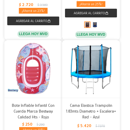
$
2.720
25
$
3.569
23
LLEGA HOY MVD
LLEGA HOY MVD
Bote Inflable Infantil Con
Cama Elastica Trampolin
Cuerda Marca Bestway
1.83mts Diametro + Escalera+
Calidad Hts - Rojo
Red - Azul
$
250
$
290
$
5.420
$
7.370