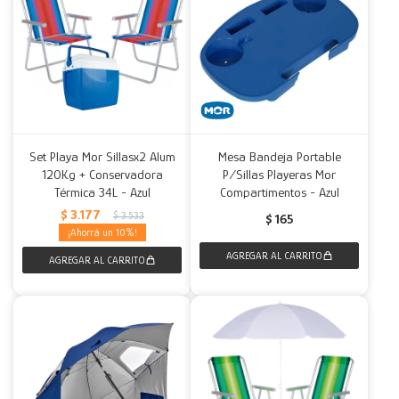
Set Playa Mor Sillasx2 Alum
Mesa Bandeja Portable
120Kg + Conservadora
P/Sillas Playeras Mor
Térmica 34L - Azul
Compartimentos - Azul
$
3.177
$
3.533
$
165
10