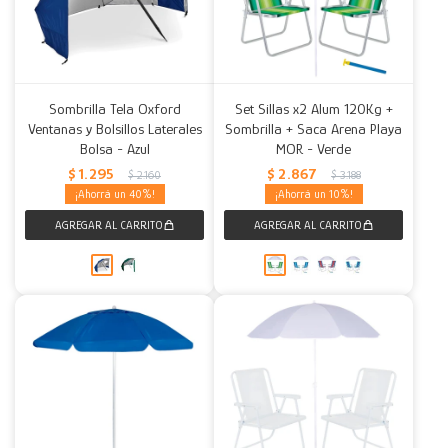
Sombrilla Tela Oxford
Set Sillas x2 Alum 120Kg +
Ventanas y Bolsillos Laterales
Sombrilla + Saca Arena Playa
Bolsa - Azul
MOR - Verde
$
1.295
$
2.867
$
2.160
$
3.188
40
10