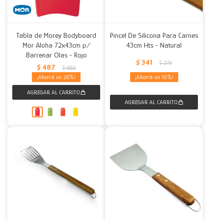
Tabla de Morey Bodyboard
Pincel De Silicona Para Carnes
Mor Aloha 72x43cm p/
43cm Hts - Natural
Barrenar Olas - Rojo
$
341
$
379
$
487
$
660
26
10