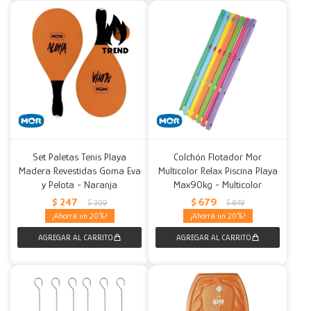
Set Paletas Tenis Playa
Colchón Flotador Mor
Madera Revestidas Goma Eva
Multicolor Relax Piscina Playa
y Pelota - Naranja
Max90kg - Multicolor
$
247
$
679
$
309
$
849
20
20