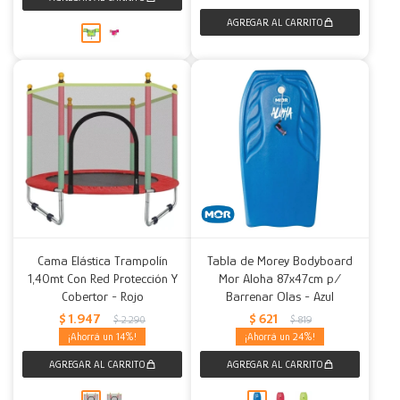
Cama Elástica Trampolín
Tabla de Morey Bodyboard
1,40mt Con Red Protección Y
Mor Aloha 87x47cm p/
Cobertor - Rojo
Barrenar Olas - Azul
$
1.947
$
621
$
2.290
$
819
14
24