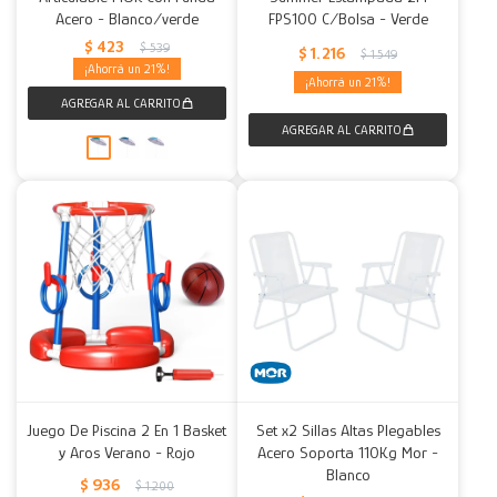
Acero - Blanco/verde
FPS100 C/Bolsa - Verde
$
423
$
539
$
1.216
$
1.549
21
21
Juego De Piscina 2 En 1 Basket
Set x2 Sillas Altas Plegables
y Aros Verano - Rojo
Acero Soporta 110Kg Mor -
Blanco
$
936
$
1.200