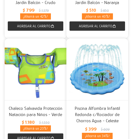
Jardín Balcón - Crudo
Jardín Balcón - Naranja
$
799
$
510
$
1.379
$
850
42
40
Chaleco Salvavida Protección
Piscina Alfombra Infantil
Natación para Niños - Verde
Redonda c/Rociador de
Chorros Agua - Celeste
$
1.180
$
1.550
23
$
399
$
609
34