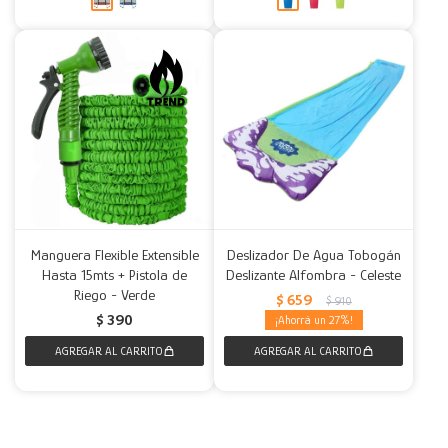
Manguera Flexible Extensible
Deslizador De Agua Tobogán
Hasta 15mts + Pistola de
Deslizante Alfombra - Celeste
Riego - Verde
$
659
$
910
$
390
27