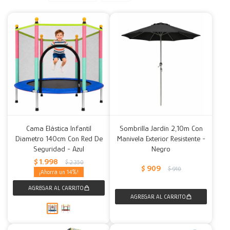
Decoración
Accesorios
Mesas
Calefactores
Acolchados y Frazadas
Accesorios para el hogar
Muebles Infantiles
Fundas
Herramientas
Cama Elástica Infantil
Sombrilla Jardín 2,10m Con
Diametro 140cm Con Red De
Manivela Exterior Resistente -
Seguridad - Azul
Negro
$
1.998
$
2.350
$
909
$
910
14