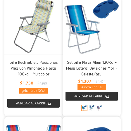
Silla Reclinable 3 Posiciones
Set Silla Playa Alum 120Kg +
Pleg Con Almohada Hasta
Mesa Lateral Divisiones Mor -
100kg - Multicolor
Celeste/azul
$
1.307
$
1.454
$
1.758
$
1.999
10
12