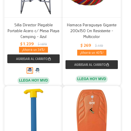
Silla Director Plegable
Hamaca Paraguaya Gigante
Portable Acero c/ Mesa Playa
200x150 Cm Resistente -
Camping - Azul
Multicolor
$
1.239
$
1.879
$
269
$
449
34
40
LLEGA HOY MVD
LLEGA HOY MVD