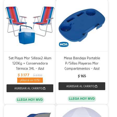
Set Playa Mor Sillasx2 Alum
Mesa Bandeja Portable
120Kg + Conservadora
P/Sillas Playeras Mor
Térmica 34L - Azul
Compartimentos - Azul
$
3.177
$
3.533
$
165
10
LLEGA HOY MVD
LLEGA HOY MVD