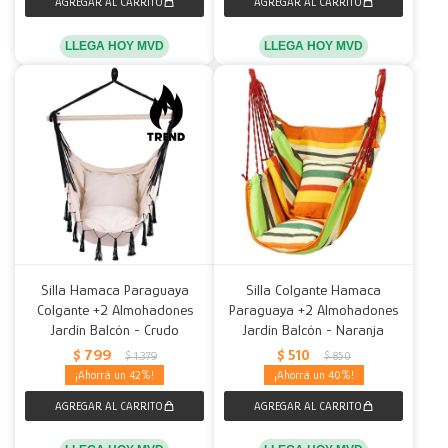
LLEGA HOY MVD
LLEGA HOY MVD
Silla Hamaca Paraguaya
Silla Colgante Hamaca
Colgante +2 Almohadones
Paraguaya +2 Almohadones
Jardín Balcón - Crudo
Jardín Balcón - Naranja
$
799
$
510
$
1.379
$
850
42
40