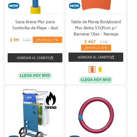
Saca Arena Mor para
Tabla de Morey Bodyboard
Sombrilla de Playa - Azul
Mor Aloha 57x35cm p/
Barrenar Olas - Naranja
$
99
17
$
120
$
467
$
519
10
LLEGA HOY MVD
LLEGA HOY MVD