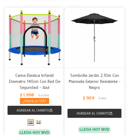
Decoración
Accesorios
Mesas
Calefactores
Acolchados y Frazadas
Accesorios para el hogar
Muebles Infantiles
Fundas
Herramientas
Cama Elástica Infantil
Sombrilla Jardín 2,10m Con
Diametro 140cm Con Red De
Manivela Exterior Resistente -
Seguridad - Azul
Negro
$
1.998
$
2.350
$
909
$
910
14
LLEGA HOY MVD
LLEGA HOY MVD