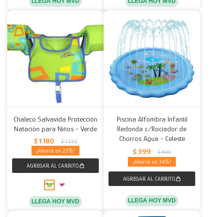
LLEGA HOY MVD
LLEGA HOY MVD
Chaleco Salvavida Protección
Piscina Alfombra Infantil
Natación para Niños - Verde
Redonda c/Rociador de
Chorros Agua - Celeste
$
1.180
$
1.550
$
399
23
$
609
34
LLEGA HOY MVD
LLEGA HOY MVD