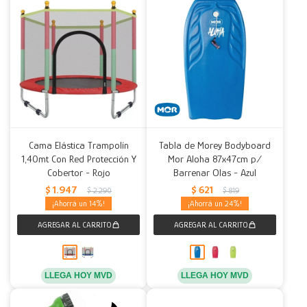
Cama Elástica Trampolín
Tabla de Morey Bodyboard
1,40mt Con Red Protección Y
Mor Aloha 87x47cm p/
Cobertor - Rojo
Barrenar Olas - Azul
$
1.947
$
621
$
2.290
$
819
14
24
LLEGA HOY MVD
LLEGA HOY MVD