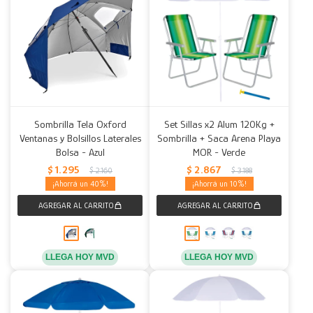
Sombrilla Tela Oxford
Set Sillas x2 Alum 120Kg +
Ventanas y Bolsillos Laterales
Sombrilla + Saca Arena Playa
Bolsa - Azul
MOR - Verde
$
1.295
$
2.867
$
2.160
$
3.188
40
10
LLEGA HOY MVD
LLEGA HOY MVD