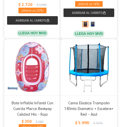
$
2.720
14
$
3.569
23
LLEGA HOY MVD
LLEGA HOY MVD
Bote Inflable Infantil Con
Cama Elastica Trampolin
Cuerda Marca Bestway
1.83mts Diametro + Escalera+
Calidad Hts - Rojo
Red - Azul
$
250
$
290
$
5.990
$
7.370