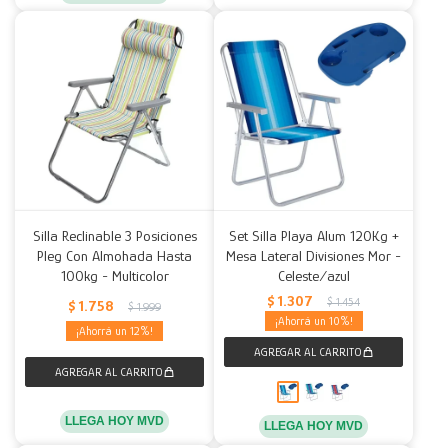
Silla Reclinable 3 Posiciones
Set Silla Playa Alum 120Kg +
Pleg Con Almohada Hasta
Mesa Lateral Divisiones Mor -
100kg - Multicolor
Celeste/azul
$
1.307
$
1.454
$
1.758
$
1.999
10
12
LLEGA HOY MVD
LLEGA HOY MVD