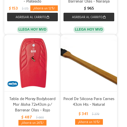
- Plateado
Barrenar Olas - Naranja
$
153
$
965
12
$
175
LLEGA HOY MVD
LLEGA HOY MVD
Tabla de Morey Bodyboard
Pincel De Silicona Para Carnes
Mor Aloha 72x43cm p/
43cm Hts - Natural
Barrenar Olas - Rojo
$
341
$
379
$
487
$
660
10
26