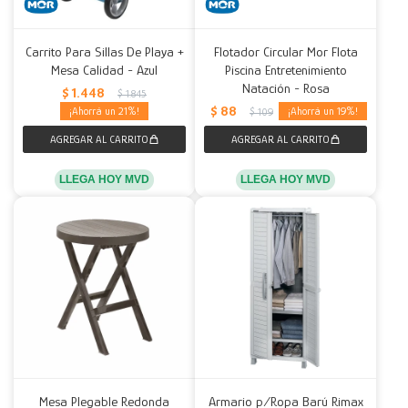
Carrito Para Sillas De Playa +
Flotador Circular Mor Flota
Mesa Calidad - Azul
Piscina Entretenimiento
Natación - Rosa
$
1.448
$
1.845
$
88
21
19
$
109
LLEGA HOY MVD
LLEGA HOY MVD
Mesa Plegable Redonda
Armario p/Ropa Barú Rimax