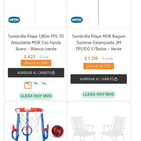
Sombrilla Playa 1,80m FPS 70
Sombrilla Playa MOR Bagum
Articulable MOR Con Funda
Summer Estampada 2M
Acero - Blanco/verde
FPS100 C/Bolsa - Verde
$
423
$
539
$
1.216
$
1.549
21
21
LLEGA HOY MVD
LLEGA HOY MVD