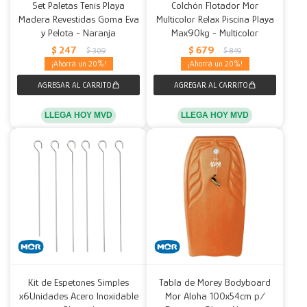
Set Paletas Tenis Playa
Colchón Flotador Mor
Madera Revestidas Goma Eva
Multicolor Relax Piscina Playa
y Pelota - Naranja
Max90kg - Multicolor
$
247
$
679
$
309
$
849
20
20
LLEGA HOY MVD
LLEGA HOY MVD
Kit de Espetones Simples
Tabla de Morey Bodyboard
x6Unidades Acero Inoxidable
Mor Aloha 100x54cm p/