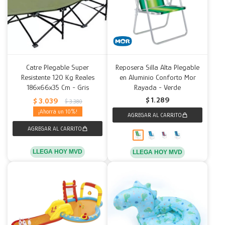
Catre Plegable Super
Reposera Silla Alta Plegable
Resistente 120 Kg Reales
en Aluminio Conforto Mor
186x66x35 Cm - Gris
Rayada - Verde
$
1.289
$
3.039
$
3.380
10
LLEGA HOY MVD
LLEGA HOY MVD