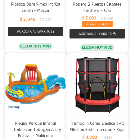
Plástica Barú Rimax Int/Ext
Ropero 2 Puertas Estantes
Jardín - Mocca
Perchero - Gris
$
7.683
$
14.559
$
2.048
$
2.050
47
LLEGA HOY MVD
LLEGA HOY MVD
Piscina Parque Infantil
Trampolin Cama Elastica 1.40
Inflable con Tobogán Aro y
Mts Con Red Proteccion - Rojo
Pelotas - Multicolor
$
3.392
$
3.990