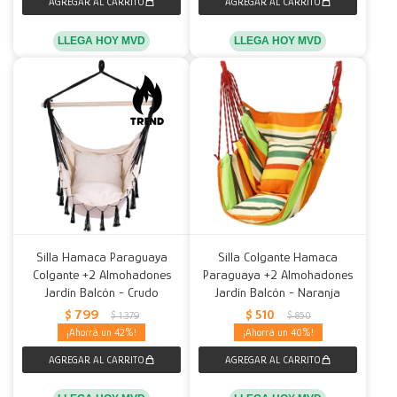
LLEGA HOY MVD
LLEGA HOY MVD
Silla Hamaca Paraguaya
Silla Colgante Hamaca
Colgante +2 Almohadones
Paraguaya +2 Almohadones
Jardín Balcón - Crudo
Jardín Balcón - Naranja
$
799
$
510
$
1.379
$
850
42
40