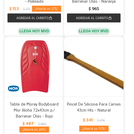
- Plateado
Barrenar Olas - Naranja
$
153
$
965
12
$
175
LLEGA HOY MVD
LLEGA HOY MVD
Tabla de Morey Bodyboard
Pincel De Silicona Para Carnes
Mor Aloha 72x43cm p/
43cm Hts - Natural
Barrenar Olas - Rojo
$
341
$
379
$
487
$
660
10
26