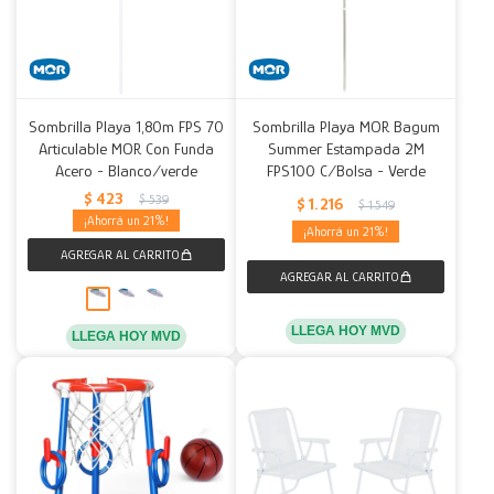
Sombrilla Playa 1,80m FPS 70
Sombrilla Playa MOR Bagum
Articulable MOR Con Funda
Summer Estampada 2M
Acero - Blanco/verde
FPS100 C/Bolsa - Verde
$
423
$
539
$
1.216
$
1.549
21
21
LLEGA HOY MVD
LLEGA HOY MVD