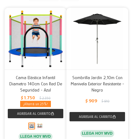
Decoración
Accesorios
Mesas
Calefactores
Acolchados y Frazadas
Accesorios para el hogar
Muebles Infantiles
Fundas
Herramientas
Cama Elástica Infantil
Sombrilla Jardín 2,10m Con
Diametro 140cm Con Red De
Manivela Exterior Resistente -
Seguridad - Azul
Negro
$
1.750
$
2.350
$
909
$
910
25
LLEGA HOY MVD
LLEGA HOY MVD