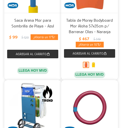
Saca Arena Mor para
Tabla de Morey Bodyboard
Sombrilla de Playa - Azul
Mor Aloha 57x35cm p/
Barrenar Olas - Naranja
$
99
17
$
120
$
467
$
519
10
LLEGA HOY MVD
LLEGA HOY MVD