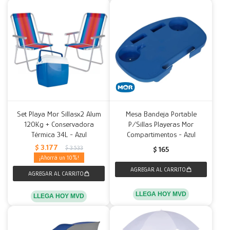
Set Playa Mor Sillasx2 Alum
Mesa Bandeja Portable
120Kg + Conservadora
P/Sillas Playeras Mor
Térmica 34L - Azul
Compartimentos - Azul
$
3.177
$
3.533
$
165
10
LLEGA HOY MVD
LLEGA HOY MVD