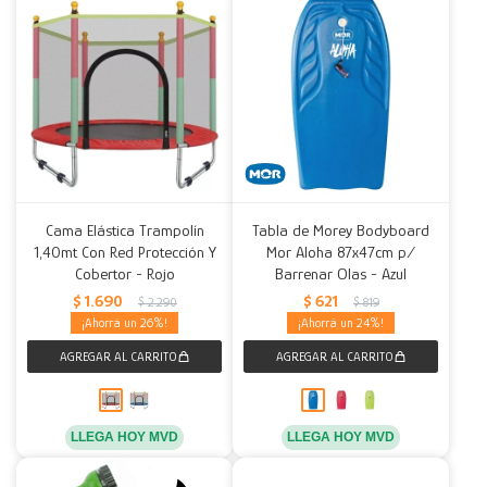
Cama Elástica Trampolín
Tabla de Morey Bodyboard
1,40mt Con Red Protección Y
Mor Aloha 87x47cm p/
Cobertor - Rojo
Barrenar Olas - Azul
$
1.690
$
621
$
2.290
$
819
26
24
LLEGA HOY MVD
LLEGA HOY MVD