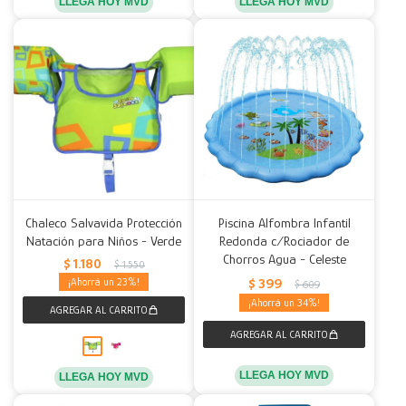
LLEGA HOY MVD
LLEGA HOY MVD
Chaleco Salvavida Protección
Piscina Alfombra Infantil
Natación para Niños - Verde
Redonda c/Rociador de
Chorros Agua - Celeste
$
1.180
$
1.550
$
399
23
$
609
34
LLEGA HOY MVD
LLEGA HOY MVD