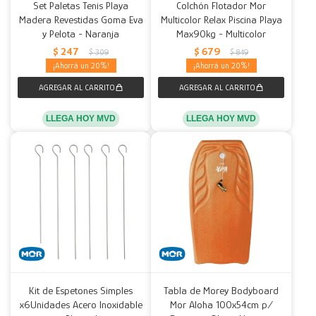
Set Paletas Tenis Playa
Colchón Flotador Mor
Madera Revestidas Goma Eva
Multicolor Relax Piscina Playa
y Pelota - Naranja
Max90kg - Multicolor
$
247
$
679
$
309
$
849
20
20
LLEGA HOY MVD
LLEGA HOY MVD
Kit de Espetones Simples
Tabla de Morey Bodyboard
x6Unidades Acero Inoxidable
Mor Aloha 100x54cm p/