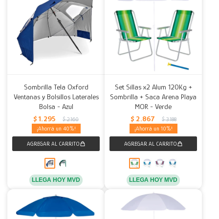
Sombrilla Tela Oxford
Set Sillas x2 Alum 120Kg +
Ventanas y Bolsillos Laterales
Sombrilla + Saca Arena Playa
Bolsa - Azul
MOR - Verde
$
1.295
$
2.867
$
2.160
$
3.188
40
10
LLEGA HOY MVD
LLEGA HOY MVD