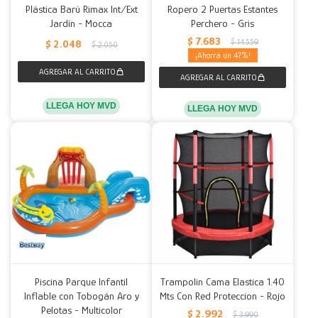
Plástica Barú Rimax Int/Ext
Ropero 2 Puertas Estantes
Jardín - Mocca
Perchero - Gris
$
7.683
$
14.559
$
2.048
$
2.050
47
LLEGA HOY MVD
LLEGA HOY MVD
Piscina Parque Infantil
Trampolin Cama Elastica 1.40
Inflable con Tobogán Aro y
Mts Con Red Proteccion - Rojo
Pelotas - Multicolor
$
2.992
$
3.990