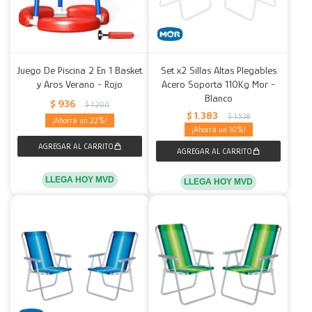
Juego De Piscina 2 En 1 Basket
Set x2 Sillas Altas Plegables
y Aros Verano - Rojo
Acero Soporta 110Kg Mor -
Blanco
$
936
$
1.200
$
1.383
$
1.538
22
10
LLEGA HOY MVD
LLEGA HOY MVD