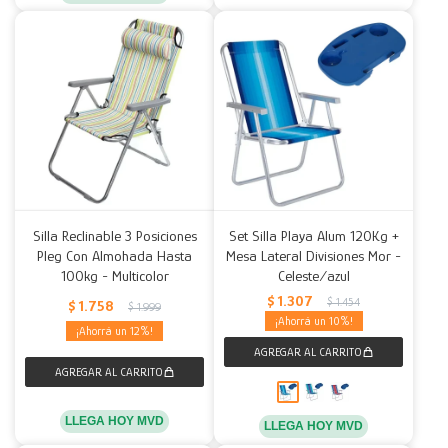
Silla Reclinable 3 Posiciones
Set Silla Playa Alum 120Kg +
Pleg Con Almohada Hasta
Mesa Lateral Divisiones Mor -
100kg - Multicolor
Celeste/azul
$
1.307
$
1.454
$
1.758
$
1.999
10
12
LLEGA HOY MVD
LLEGA HOY MVD