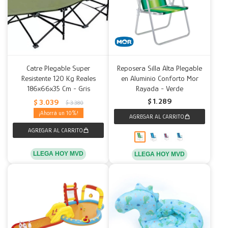
Catre Plegable Super
Reposera Silla Alta Plegable
Resistente 120 Kg Reales
en Aluminio Conforto Mor
186x66x35 Cm - Gris
Rayada - Verde
$
1.289
$
3.039
$
3.380
10
LLEGA HOY MVD
LLEGA HOY MVD