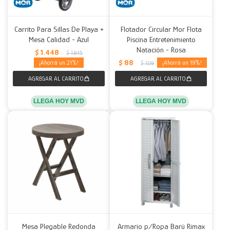
Carrito Para Sillas De Playa +
Flotador Circular Mor Flota
Mesa Calidad - Azul
Piscina Entretenimiento
Natación - Rosa
$
1.448
$
1.845
$
88
21
19
$
109
LLEGA HOY MVD
LLEGA HOY MVD
Mesa Plegable Redonda
Armario p/Ropa Barú Rimax