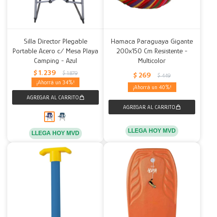
Silla Director Plegable
Hamaca Paraguaya Gigante
Portable Acero c/ Mesa Playa
200x150 Cm Resistente -
Camping - Azul
Multicolor
$
1.239
$
1.879
$
269
$
449
34
40
LLEGA HOY MVD
LLEGA HOY MVD