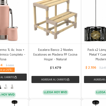
ermo 1L Ac. Inox +
Escalera Banco 2 Niveles
Pack x2 Lám
érmico Completo -
Escalones en Madera PP Cocina
Metal Y Cue
Rosa
Hogar - Natural
Modern
04
$
1.630
$
2.106
$
1.479
$
2.4
20
LLEGA HOY MVD
LLEGA
A HOY MVD