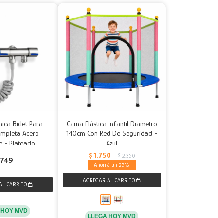
nica Bidet Para
Cama Elástica Infantil Diametro
ompleta Acero
140cm Con Red De Seguridad -
e - Plateado
Azul
$
1.750
$
2.350
749
25
 HOY MVD
LLEGA HOY MVD