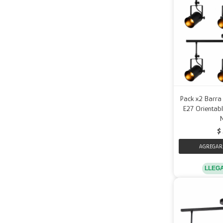
Pack x2 Barra
E27 Orientabl
$
LLEG