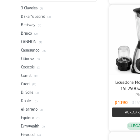
3 Claveles
(1)
Baker's Secret
(3)
Bestway
(4)
Brinox
(2)
CANNON
(1)
Casasunco
(18)
Citinova
(1)
Cocicoki
(2)
Comet
(18)
Licuadora Mol
Cuori
(17)
1.5l 2500w
Di Solle
(2)
Pl
Dohler
$
1.190
(1)
$
1.3
el-arriero
(1)
Equinox
(1)
Evrywealth
LLEG
(1)
Fixwood
(4)