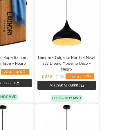
sto Ropa Bambú
Lámpara Colgante Nórdica Metal
n Tapa - Negro
E27 Diseño Moderno Deco -
Negro
12
$
373
15
$
439
 HOY MVD
LLEGA HOY MVD