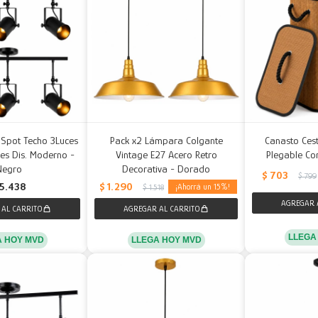
 Spot Techo 3Luces
Pack x2 Lámpara Colgante
Canasto Ce
es Dis. Moderno -
Vintage E27 Acero Retro
Plegable Co
Negro
Decorativa - Dorado
$
703
$
799
$
1.290
5.438
15
$
1.518
LLEGA
A HOY MVD
LLEGA HOY MVD