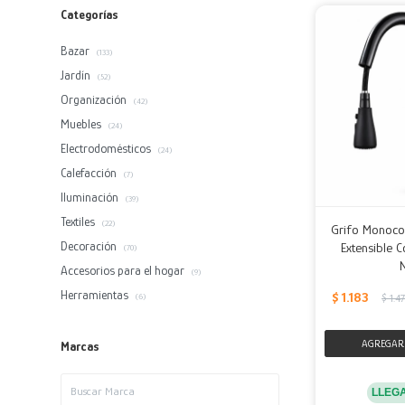
Categorías
Bazar
(133)
Jardín
(52)
Organización
(42)
Muebles
(24)
Electrodomésticos
(24)
Calefacción
(7)
Iluminación
(39)
Textiles
(22)
Grifo Monoc
Decoración
Extensible 
(70)
Accesorios para el hogar
(9)
Herramientas
$
1.183
$
1.4
(6)
Marcas
LLEG