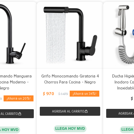
omando Manguera
Grifo Monocomando Giratoria 4
Ducha Higié
Cocina Moderno -
Chorros Para Cocina - Negro
Inodoro C
Negro
Inoxidabl
$
970
34
$
1.479
$
20
79
LLEGA HOY MVD
LLEGA
A HOY MVD