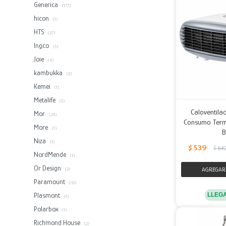
Generica
(177)
hicon
(1)
HTS
(27)
Ingco
(5)
Joie
(4)
kambukka
(2)
Kemei
(1)
Metalife
(5)
Caloventil
Mor
(24)
Consumo Term
More
(1)
B
Niza
(1)
$
539
$
84
NordMende
(1)
Or Design
(2)
Paramount
(32)
LLEG
Plasmont
(1)
Polarbox
(1)
Richmond House
(2)