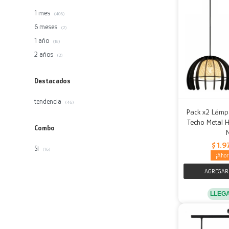
1 mes
(406)
6 meses
(2)
1 año
(18)
2 años
(2)
Destacados
tendencia
(46)
Pack x2 Lámp
Techo Metal H
Combo
$
1.9
Si
(16)
LLEG