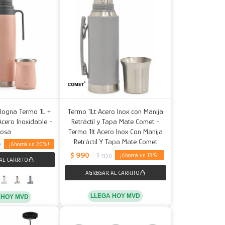
logna Termo 1L +
Termo 1Lt Acero Inox con Manija
cero Inoxidable -
Retráctil y Tapa Mate Comet -
Rosa
Termo 1lt Acero Inox Con Manija
Retráctil Y Tapa Mate Comet
20
0
$
990
13
$
1.150
LLEGA HOY MVD
 HOY MVD