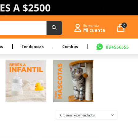
0
as
Tendencias
Combos
094556555
Recomendados