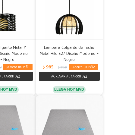
lgante Metal Y
Lámpara Colgante de Techo
Diseño Moderno
Metal Hilo E27 Diseño Moderno -
 - Negro
Negro
$
985
15
15
39
$
1.159
 HOY MVD
LLEGA HOY MVD