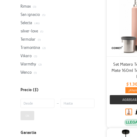
Rimax
(3)
San ignacio
(5)
Selecta
(46)
silver-love
(1)
Termolar
(1)
Tramontina
(2)
Vikaro
(3)
Warmthy
Set Matero T
(2)
Mate 160ml T
Wenco
(1)
$
1.3
Precio
($)
OK
LLEG
Garantía