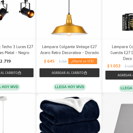
t Techo 3 Luces E27
Lámpara Colgante Vintage E27
Lámpara Co
es Metal - Negro
Acero Retro Decorativa - Dorado
Cuerda E27 
Deco
$
645
2.719
15
$
759
$
1.053
$
1.2
A HOY MVD
LLEGA HOY MVD
LLEGA