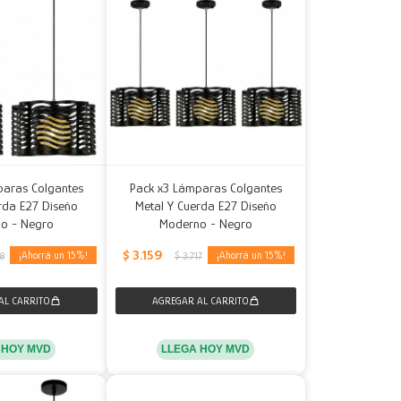
paras Colgantes
Pack x3 Lámparas Colgantes
rda E27 Diseño
Metal Y Cuerda E27 Diseño
o - Negro
Moderno - Negro
$
3.159
15
15
78
$
3.717
 HOY MVD
LLEGA HOY MVD