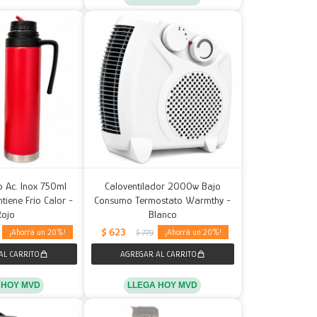
o Ac. Inox 750ml
Caloventilador 2000w Bajo
tiene Frío Calor -
Consumo Termostato Warmthy -
Rojo
Blanco
$
623
20
20
$
779
 HOY MVD
LLEGA HOY MVD