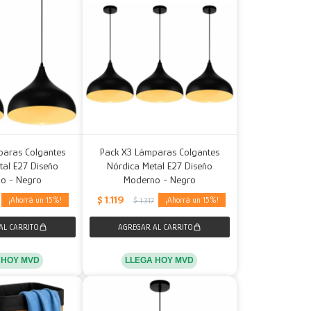
paras Colgantes
Pack X3 Lámparas Colgantes
tal E27 Diseño
Nórdica Metal E27 Diseño
o - Negro
Moderno - Negro
$
1.119
15
15
$
1.317
 HOY MVD
LLEGA HOY MVD