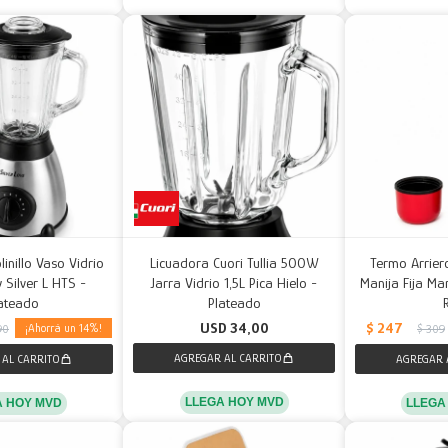
inillo Vaso Vidrio
Licuadora Cuori Tullia 500W
Termo Arrier
 Silver L HTS -
Jarra Vidrio 1,5L Pica Hielo -
Manija Fija Man
ateado
Plateado
$
247
USD
34,00
14
90
$
309
LLEGA HOY MVD
A HOY MVD
LLEGA