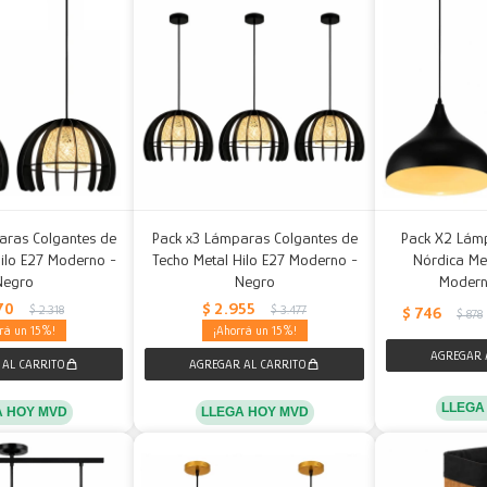
aras Colgantes de
Pack x3 Lámparas Colgantes de
Pack X2 Lám
ilo E27 Moderno -
Techo Metal Hilo E27 Moderno -
Nórdica Me
Negro
Negro
Modern
70
$
2.955
$
2.318
$
3.477
$
746
$
878
15
15
LLEGA
A HOY MVD
LLEGA HOY MVD