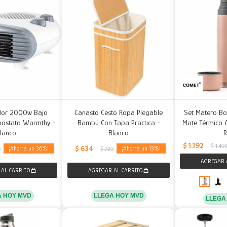
ador 2000w Bajo
Canasto Cesto Ropa Plegable
Set Matero Bo
ostato Warmthy -
Bambú Con Tapa Practica -
Mate Térmico A
lanco
Blanco
$
1.192
$
1.49
$
634
36
13
9
$
729
A HOY MVD
LLEGA HOY MVD
LLEGA