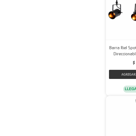
Barra Riel Spo
Direccionabl
$
LLEG