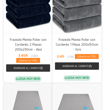
Frazada Manta Polar con
Frazada Manta Polar con
Corderito 2 Plazas
Corderito 1 Plaza 200x150cm
200x230cm - Azul
- Gris
$
808
$
950
$
611
15
$
719
14
LLEGA HOY MVD
LLEGA HOY MVD