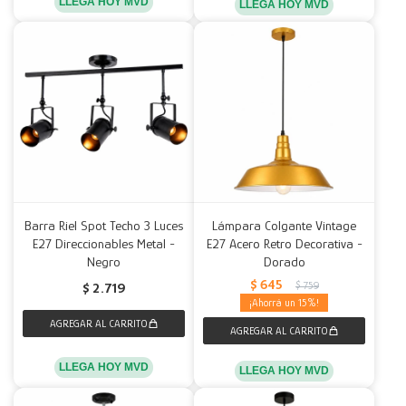
LLEGA HOY MVD
LLEGA HOY MVD
Barra Riel Spot Techo 3 Luces
Lámpara Colgante Vintage
E27 Direccionables Metal -
E27 Acero Retro Decorativa -
Negro
Dorado
$
645
$
759
$
2.719
15
LLEGA HOY MVD
LLEGA HOY MVD