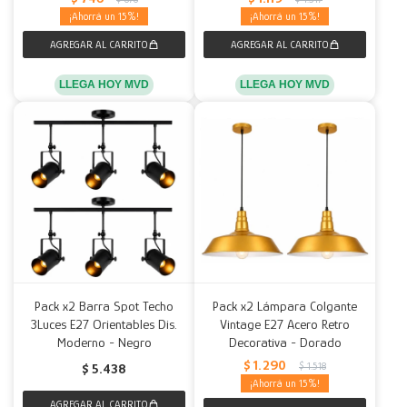
15
15
LLEGA HOY MVD
LLEGA HOY MVD
Pack x2 Barra Spot Techo
Pack x2 Lámpara Colgante
3Luces E27 Orientables Dis.
Vintage E27 Acero Retro
Moderno - Negro
Decorativa - Dorado
$
1.290
$
1.518
$
5.438
15