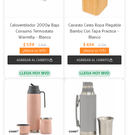
Caloventilador 2000w Bajo
Canasto Cesto Ropa Plegable
Consumo Termostato
Bambú Con Tapa Practica -
Warmthy - Blanco
Blanco
$
539
$
634
$
849
$
729
36
13
LLEGA HOY MVD
LLEGA HOY MVD