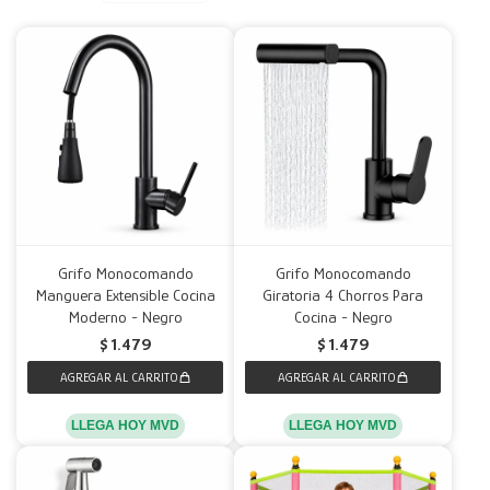
Decoración
Accesorios
Mesas
Calefactores
Acolchados y Frazadas
Accesorios para el hogar
Muebles Infantiles
Fundas
Herramientas
Grifo Monocomando
Grifo Monocomando
Manguera Extensible Cocina
Giratoria 4 Chorros Para
Moderno - Negro
Cocina - Negro
$
1.479
$
1.479
LLEGA HOY MVD
LLEGA HOY MVD