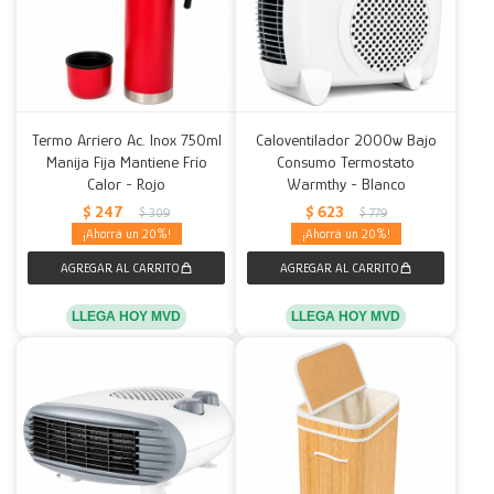
Termo Arriero Ac. Inox 750ml
Caloventilador 2000w Bajo
Manija Fija Mantiene Frío
Consumo Termostato
Calor - Rojo
Warmthy - Blanco
$
247
$
623
$
309
$
779
20
20
LLEGA HOY MVD
LLEGA HOY MVD