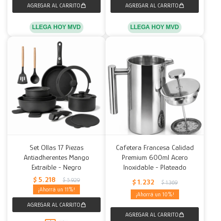
LLEGA HOY MVD
LLEGA HOY MVD
Set Ollas 17 Piezas
Cafetera Francesa Calidad
Antiadherentes Mango
Premium 600ml Acero
Extraible - Negro
Inoxidable - Plateado
$
5.218
$
5.929
$
1.232
$
1.369
11
10