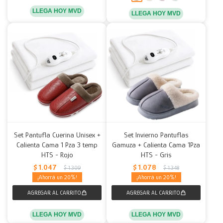
LLEGA HOY MVD
LLEGA HOY MVD
Set Pantufla Cuerina Unisex +
Set Invierno Pantuflas
Calienta Cama 1 Pza 3 temp
Gamuza + Calienta Cama 1Pza
HTS - Rojo
HTS - Gris
$
1.047
$
1.078
$
1.309
$
1.348
20
20
LLEGA HOY MVD
LLEGA HOY MVD