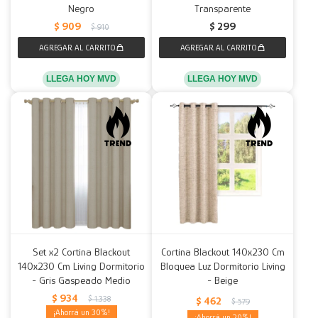
Negro
Transparente
$
909
$
299
$
910
LLEGA HOY MVD
LLEGA HOY MVD
Set x2 Cortina Blackout
Cortina Blackout 140x230 Cm
140x230 Cm Living Dormitorio
Bloquea Luz Dormitorio Living
- Gris Gaspeado Medio
- Beige
$
934
$
1.338
$
462
$
579
30
20