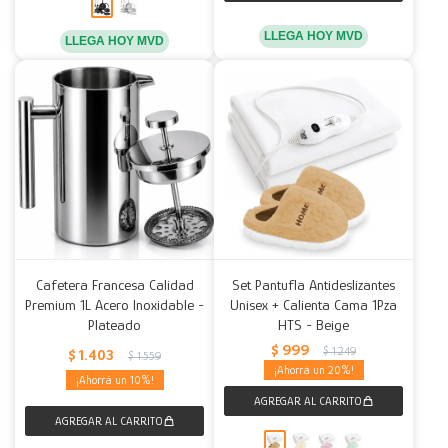
LLEGA HOY MVD
LLEGA HOY MVD
Cafetera Francesa Calidad
Set Pantufla Antideslizantes
Premium 1L Acero Inoxidable -
Unisex + Calienta Cama 1Pza
Plateado
HTS - Beige
$
999
$
1.249
$
1.403
$
1.559
20
10