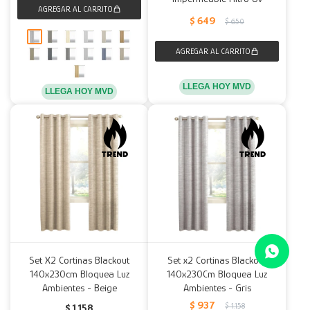
$
649
$
650
LLEGA HOY MVD
LLEGA HOY MVD
Set X2 Cortinas Blackout
Set x2 Cortinas Blackout
140x230cm Bloquea Luz
140x230Cm Bloquea Luz
Ambientes - Beige
Ambientes - Gris
$
937
$
1.158
$
1.158