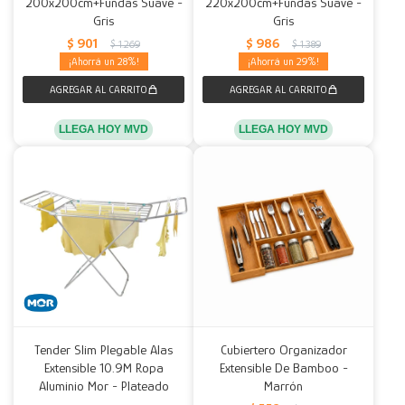
200x200cm+Fundas Suave -
220x200cm+Fundas Suave -
Gris
Gris
$
901
$
986
$
1.269
$
1.389
28
29
LLEGA HOY MVD
LLEGA HOY MVD
Tender Slim Plegable Alas
Cubiertero Organizador
Extensible 10.9M Ropa
Extensible De Bamboo -
Aluminio Mor - Plateado
Marrón