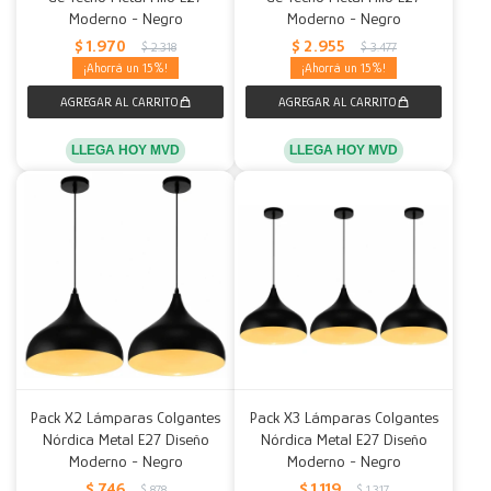
Moderno - Negro
Moderno - Negro
$
1.970
$
2.955
$
2.318
$
3.477
15
15
LLEGA HOY MVD
LLEGA HOY MVD
Pack X2 Lámparas Colgantes
Pack X3 Lámparas Colgantes
Nórdica Metal E27 Diseño
Nórdica Metal E27 Diseño
Moderno - Negro
Moderno - Negro
$
746
$
1.119
$
878
$
1.317