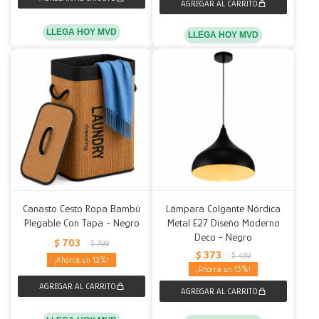
LLEGA HOY MVD
LLEGA HOY MVD
Canasto Cesto Ropa Bambú
Lámpara Colgante Nórdica
Plegable Con Tapa - Negro
Metal E27 Diseño Moderno
Deco - Negro
$
703
$
799
$
373
$
439
12
15