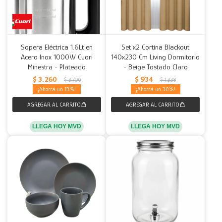
Sopera Eléctrica 1.6Lt en
Set x2 Cortina Blackout
Acero Inox 1000W Cuori
140x230 Cm Living Dormitorio
Minestra - Plateado
- Beige Tostado Claro
$
3.260
$
934
$
3.790
$
1.338
13
30
LLEGA HOY MVD
LLEGA HOY MVD