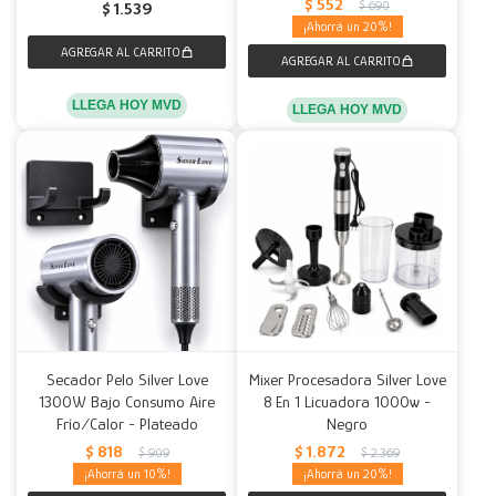
$
552
$
690
$
1.539
20
LLEGA HOY MVD
LLEGA HOY MVD
Secador Pelo Silver Love
Mixer Procesadora Silver Love
1300W Bajo Consumo Aire
8 En 1 Licuadora 1000w -
Frío/Calor - Plateado
Negro
$
818
$
1.872
$
909
$
2.369
10
20