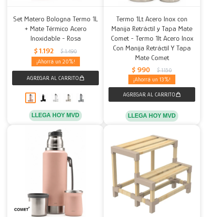
Set Matero Bologna Termo 1L
Termo 1Lt Acero Inox con
+ Mate Térmico Acero
Manija Retráctil y Tapa Mate
Inoxidable - Rosa
Comet - Termo 1lt Acero Inox
Con Manija Retráctil Y Tapa
$
1.192
$
1.490
Mate Comet
20
$
990
$
1.150
13
LLEGA HOY MVD
LLEGA HOY MVD