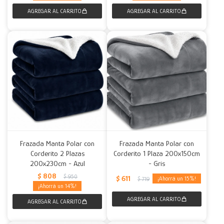
Frazada Manta Polar con
Frazada Manta Polar con
Corderito 2 Plazas
Corderito 1 Plaza 200x150cm
200x230cm - Azul
- Gris
$
808
$
950
$
611
15
$
719
14