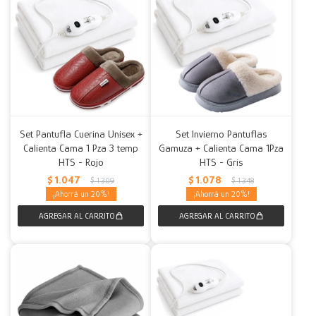
Set Pantufla Cuerina Unisex +
Set Invierno Pantuflas
Calienta Cama 1 Pza 3 temp
Gamuza + Calienta Cama 1Pza
HTS - Rojo
HTS - Gris
$
1.047
$
1.078
$
1.309
$
1.348
20
20