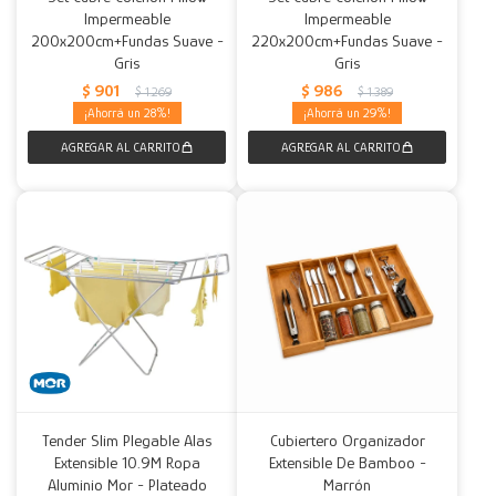
Impermeable
Impermeable
200x200cm+Fundas Suave -
220x200cm+Fundas Suave -
Gris
Gris
$
901
$
986
$
1.269
$
1.389
28
29
Tender Slim Plegable Alas
Cubiertero Organizador
Extensible 10.9M Ropa
Extensible De Bamboo -
Aluminio Mor - Plateado
Marrón