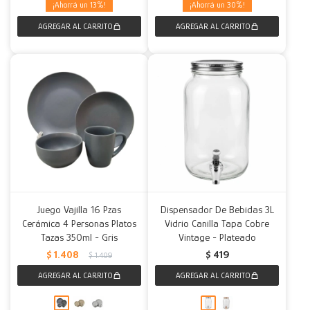
13
30
Juego Vajilla 16 Pzas
Dispensador De Bebidas 3L
Cerámica 4 Personas Platos
Vidrio Canilla Tapa Cobre
Tazas 350ml - Gris
Vintage - Plateado
$
1.408
$
419
$
1.409