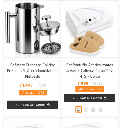
Cafetera Francesa Calidad
Set Pantufla Antideslizantes
Premium 1L Acero Inoxidable -
Unisex + Calienta Cama 1Pza
Plateado
HTS - Beige
$
999
$
1.249
$
1.403
$
1.559
20
10