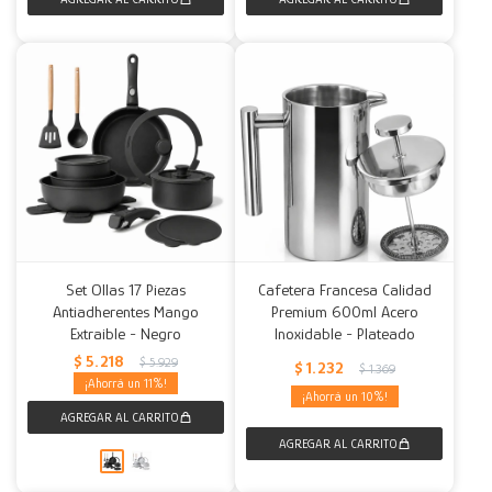
Set Ollas 17 Piezas
Cafetera Francesa Calidad
Antiadherentes Mango
Premium 600ml Acero
Extraible - Negro
Inoxidable - Plateado
$
5.218
$
5.929
$
1.232
$
1.369
11
10