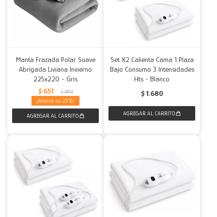
Manta Frazada Polar Suave
Set X2 Calienta Cama 1 Plaza
Abrigada Liviana Invierno
Bajo Consumo 3 Intensidades
225x220 - Gris
Hts - Blanco
$
651
$
869
$
1.680
25