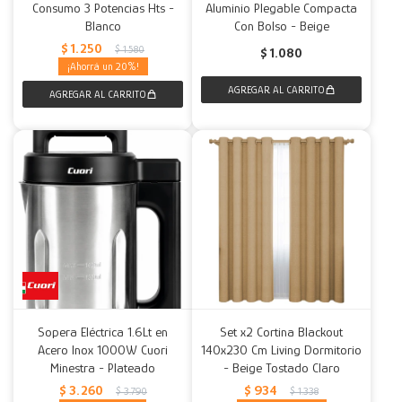
Consumo 3 Potencias Hts -
Aluminio Plegable Compacta
Blanco
Con Bolso - Beige
$
1.250
$
1.580
$
1.080
20
Sopera Eléctrica 1.6Lt en
Set x2 Cortina Blackout
Acero Inox 1000W Cuori
140x230 Cm Living Dormitorio
Minestra - Plateado
- Beige Tostado Claro
$
3.260
$
934
$
3.790
$
1.338