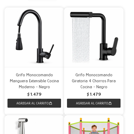
Decoración
Accesorios
Mesas
Calefactores
Acolchados y Frazadas
Accesorios para el hogar
Muebles Infantiles
Fundas
Herramientas
Grifo Monocomando
Grifo Monocomando
Manguera Extensible Cocina
Giratoria 4 Chorros Para
Moderno - Negro
Cocina - Negro
$
1.479
$
1.479