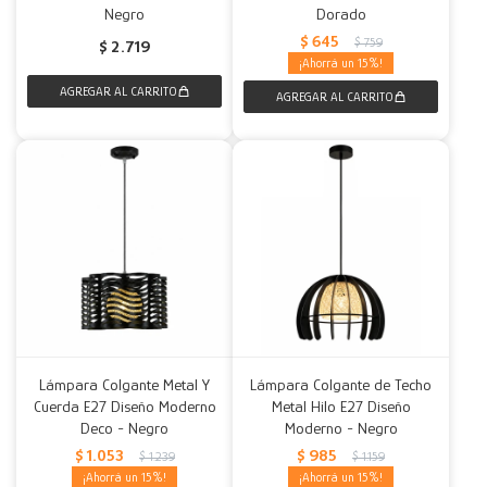
Negro
Dorado
$
645
$
759
$
2.719
15
Lámpara Colgante Metal Y
Lámpara Colgante de Techo
Cuerda E27 Diseño Moderno
Metal Hilo E27 Diseño
Deco - Negro
Moderno - Negro
$
1.053
$
985
$
1.239
$
1.159
15
15