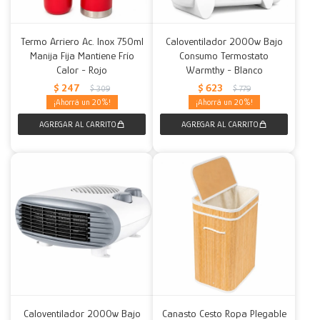
Termo Arriero Ac. Inox 750ml
Caloventilador 2000w Bajo
Manija Fija Mantiene Frío
Consumo Termostato
Calor - Rojo
Warmthy - Blanco
$
247
$
623
$
309
$
779
20
20
Caloventilador 2000w Bajo
Canasto Cesto Ropa Plegable