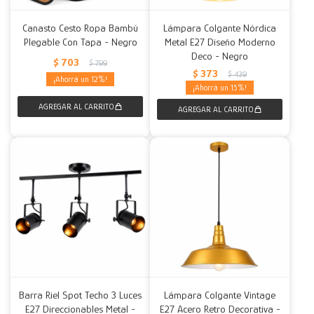
Canasto Cesto Ropa Bambú
Lámpara Colgante Nórdica
Plegable Con Tapa - Negro
Metal E27 Diseño Moderno
Deco - Negro
$
703
$
799
$
373
$
439
12
15
Barra Riel Spot Techo 3 Luces
Lámpara Colgante Vintage
E27 Direccionables Metal -
E27 Acero Retro Decorativa -