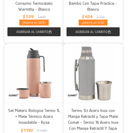
Consumo Termostato
Bambú Con Tapa Practica -
Warmthy - Blanco
Blanco
$
539
$
634
$
849
$
729
36
13
Set Matero Bologna Termo 1L
Termo 1Lt Acero Inox con
+ Mate Térmico Acero
Manija Retráctil y Tapa Mate
Inoxidable - Rosa
Comet - Termo 1lt Acero Inox
Con Manija Retráctil Y Tapa
$
1.192
$
1.490