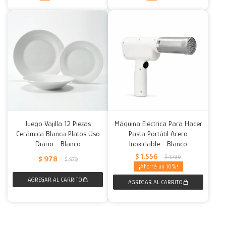
Juego Vajilla 12 Piezas
Máquina Eléctrica Para Hacer
Cerámica Blanca Platos Uso
Pasta Portátil Acero
Diario - Blanco
Inoxidable - Blanco
$
1.556
$
1.730
$
978
$
979
10