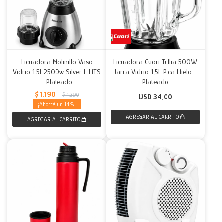
Licuadora Molinillo Vaso
Licuadora Cuori Tullia 500W
Vidrio 1.5l 2500w Silver L HTS
Jarra Vidrio 1,5L Pica Hielo -
- Plateado
Plateado
$
1.190
$
1.390
USD
34,00
14