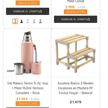
Mate Comet
20
$
990
$
1.150
13
Set Matero Termo 1L Ac. Inox
Escalera Banco 2 Niveles
+ Mate 160ml Térmico
Escalones en Madera PP
Completo - Rosa
Cocina Hogar - Natural
$
1.304
$
1.630
$
1.479
20