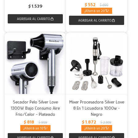
$
552
$
690
$
1.539
20
Secador Pelo Silver Love
Mixer Procesadora Silver Love
1300W Bajo Consumo Aire
8 En 1 Licuadora 1000w -
Frío/Calor - Plateado
Negro
$
818
$
1.872
$
909
$
2.369
10
20