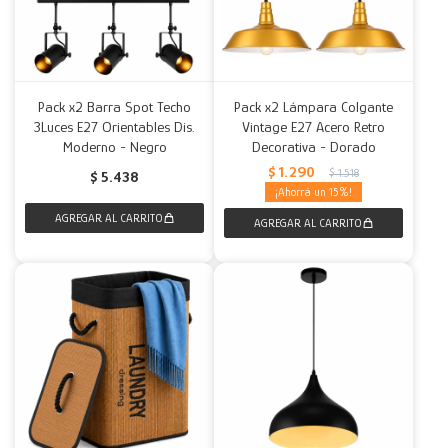
Pack x2 Barra Spot Techo
Pack x2 Lámpara Colgante
3Luces E27 Orientables Dis.
Vintage E27 Acero Retro
Moderno - Negro
Decorativa - Dorado
$
1.290
$
1.518
$
5.438
15