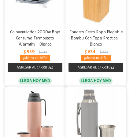
Caloventilador 2000w Bajo
Canasto Cesto Ropa Plegable
Consumo Termostato
Bambú Con Tapa Practica -
Warmthy - Blanco
Blanco
$
539
$
634
$
849
$
729
36
13
LLEGA HOY MVD
LLEGA HOY MVD