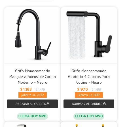
Decoración
Accesorios
Mesas
Calefactores
Acolchados y Frazadas
Accesorios para el hogar
Muebles Infantiles
Fundas
Herramientas
Grifo Monocomando
Grifo Monocomando
Manguera Extensible Cocina
Giratoria 4 Chorros Para
Moderno - Negro
Cocina - Negro
$
1.183
$
970
$
1.479
$
1.479
20
34
LLEGA HOY MVD
LLEGA HOY MVD