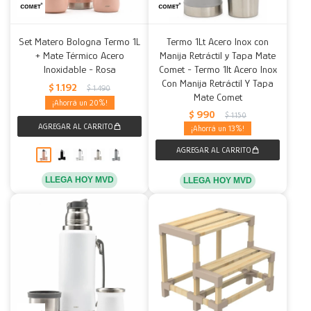
Set Matero Bologna Termo 1L
Termo 1Lt Acero Inox con
+ Mate Térmico Acero
Manija Retráctil y Tapa Mate
Inoxidable - Rosa
Comet - Termo 1lt Acero Inox
Con Manija Retráctil Y Tapa
$
1.192
$
1.490
Mate Comet
20
$
990
$
1.150
13
LLEGA HOY MVD
LLEGA HOY MVD