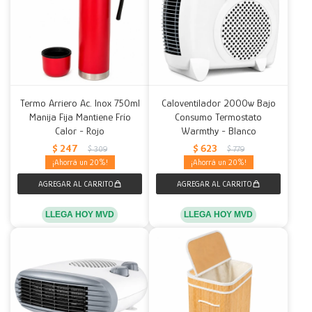
Termo Arriero Ac. Inox 750ml
Caloventilador 2000w Bajo
Manija Fija Mantiene Frío
Consumo Termostato
Calor - Rojo
Warmthy - Blanco
$
247
$
623
$
309
$
779
20
20
LLEGA HOY MVD
LLEGA HOY MVD