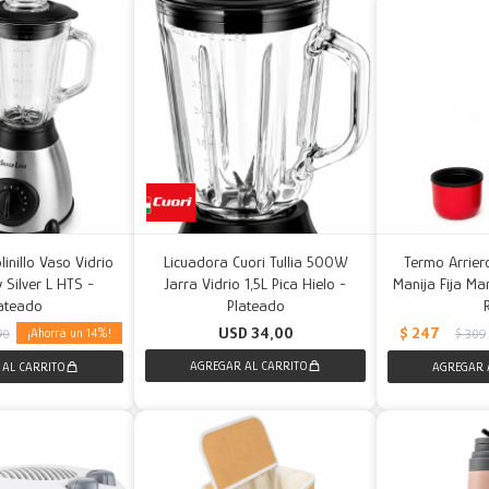
inillo Vaso Vidrio
Licuadora Cuori Tullia 500W
Termo Arrier
 Silver L HTS -
Jarra Vidrio 1,5L Pica Hielo -
Manija Fija Man
ateado
Plateado
$
247
USD
34,00
14
90
$
309