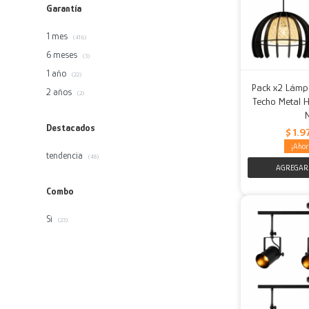
Garantía
1 mes
(416)
6 meses
(3)
1 año
(22)
Pack x2 Lámp
2 años
(2)
Techo Metal H
Destacados
$
1.9
tendencia
(48)
Combo
Si
(23)