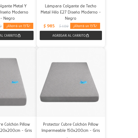
lgante Metal Y
Lámpara Colgante de Techo
Diseño Moderno
Metal Hilo E27 Diseño Moderno -
 - Negro
Negro
$
985
15
15
39
$
1.159
re Colchón Pillow
Protector Cubre Colchón Pillow
120x200cm - Gris
Impermeable 150x200cm - Gris