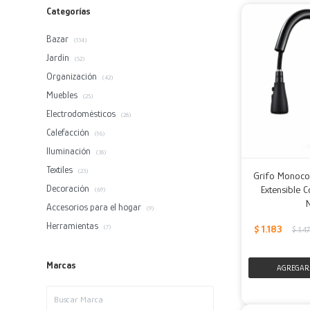
Categorías
Bazar
(134)
Jardín
(52)
Organización
(42)
Muebles
(25)
Electrodomésticos
(28)
Calefacción
(16)
Iluminación
(38)
Textiles
(23)
Grifo Monoc
Decoración
Extensible 
(69)
Accesorios para el hogar
(9)
Herramientas
$
1.183
(7)
$
1.4
Marcas