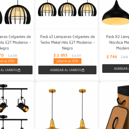
aras Colgantes de
Pack x3 Lámparas Colgantes de
Pack X2 Lám
ilo E27 Moderno -
Techo Metal Hilo E27 Moderno -
Nórdica Me
Negro
Negro
Modern
70
$
2.955
$
2.318
$
3.477
$
746
$
878
15
15