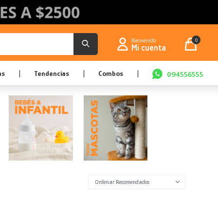
0
as
Tendencias
Combos
094556555
Recomendados