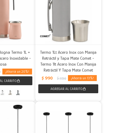
logna Termo 1L +
Termo 1Lt Acero Inox con Manija
cero Inoxidable -
Retráctil y Tapa Mate Comet -
Rosa
Termo 1lt Acero Inox Con Manija
Retráctil Y Tapa Mate Comet
20
0
$
990
13
$
1.150