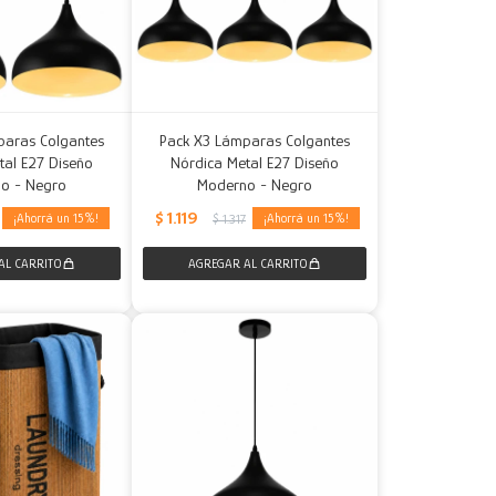
paras Colgantes
Pack X3 Lámparas Colgantes
tal E27 Diseño
Nórdica Metal E27 Diseño
o - Negro
Moderno - Negro
$
1.119
15
15
$
1.317