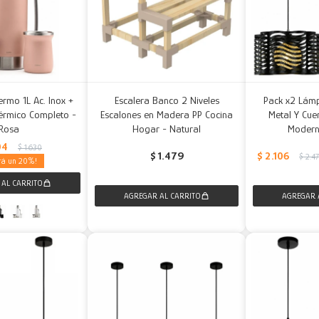
ermo 1L Ac. Inox +
Escalera Banco 2 Niveles
Pack x2 Lám
érmico Completo -
Escalones en Madera PP Cocina
Metal Y Cue
Rosa
Hogar - Natural
Modern
04
$
1.630
$
2.106
$
1.479
$
2.4
20