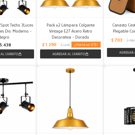
 Spot Techo 3Luces
Pack x2 Lámpara Colgante
Canasto Ce
es Dis. Moderno -
Vintage E27 Acero Retro
Plegable Co
Negro
Decorativa - Dorado
$
703
$
799
$
1.290
5.438
15
$
1.518