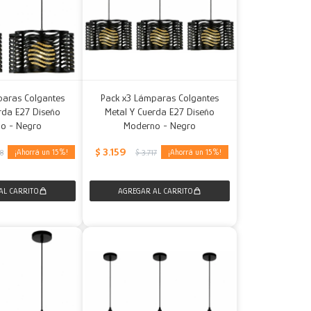
paras Colgantes
Pack x3 Lámparas Colgantes
rda E27 Diseño
Metal Y Cuerda E27 Diseño
o - Negro
Moderno - Negro
$
3.159
15
15
78
$
3.717