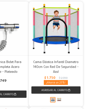
nica Bidet Para
Cama Elástica Infantil Diametro
ompleta Acero
140cm Con Red De Seguridad -
e - Plateado
Azul
$
1.750
$
2.350
749
25