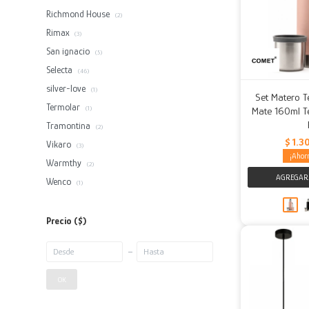
Richmond House
(2)
Rimax
(3)
San ignacio
(5)
Selecta
(46)
silver-love
(1)
Set Matero T
Termolar
(1)
Mate 160ml T
Tramontina
(2)
$
1.3
Vikaro
(3)
Warmthy
(2)
Wenco
(1)
Precio
($)
OK