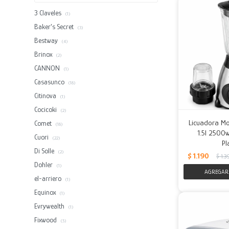
3 Claveles
(1)
Baker's Secret
(3)
Bestway
(4)
Brinox
(2)
CANNON
(1)
Casasunco
(18)
Citinova
(1)
Cocicoki
(2)
Licuadora Mol
Comet
(18)
1.5l 2500w
Cuori
(22)
Pl
Di Solle
(2)
$
1.190
$
1.3
Dohler
(1)
el-arriero
(1)
Equinox
(1)
Evrywealth
(1)
Fixwood
(5)