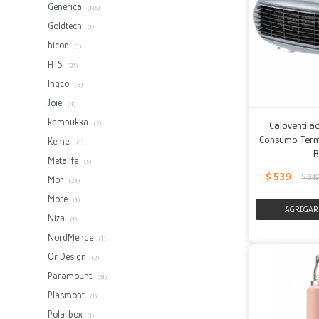
Generica
(185)
Goldtech
(1)
hicon
(1)
HTS
(27)
Ingco
(6)
Joie
(4)
kambukka
Caloventil
(2)
Consumo Term
Kemei
(1)
B
Metalife
(5)
$
539
$
84
Mor
(24)
More
(1)
Niza
(1)
NordMende
(1)
Or Design
(2)
Paramount
(31)
Plasmont
(1)
Polarbox
(1)