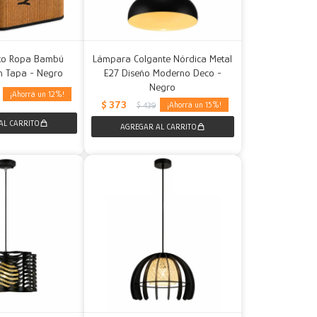
sto Ropa Bambú
Lámpara Colgante Nórdica Metal
n Tapa - Negro
E27 Diseño Moderno Deco -
Negro
12
$
373
15
$
439