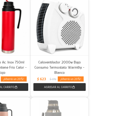
o Ac. Inox 750ml
Caloventilador 2000w Bajo
tiene Frío Calor -
Consumo Termostato Warmthy -
Rojo
Blanco
$
623
20
20
$
779