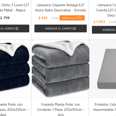
t Techo 3 Luces E27
Lámpara Colgante Vintage E27
Lámpara Co
es Metal - Negro
Acero Retro Decorativa - Dorado
Cuerda E27 
Deco
$
645
2.719
15
$
759
$
1.053
$
1.2
anta Polar con
Frazada Manta Polar con
Protector Cub
lazas 200x230cm -
Corderito 1 Plaza 200x150cm -
Impermeable 
Azul
Gris