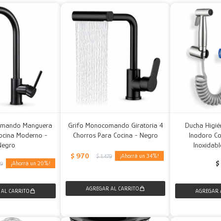
omando Manguera
Grifo Monocomando Giratoria 4
Ducha Higié
Cocina Moderno -
Chorros Para Cocina - Negro
Inodoro C
Negro
Inoxidabl
$
970
34
$
1.479
$
20
79