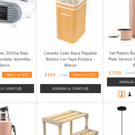
ador 2000w Bajo
Canasto Cesto Ropa Plegable
Set Matero Bo
ostato Warmthy -
Bambú Con Tapa Practica -
Mate Térmico A
lanco
Blanco
$
1.192
$
1.49
$
634
36
13
9
$
729