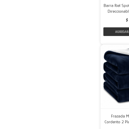
Barra Riel Spo
Direccionabl
$
Frazada M
Corderito 2 P