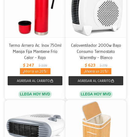
Termo Arriero Ac. Inox 750ml
Caloventilador 2000w Bajo
Manija Fija Mantiene Frío
Consumo Termostato
Calor - Rojo
Warmthy - Blanco
$
247
$
623
$
309
$
779
20
20
LLEGA HOY MVD
LLEGA HOY MVD