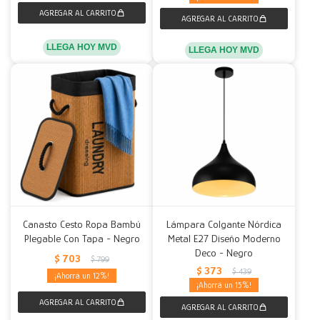
LLEGA HOY MVD
LLEGA HOY MVD
Canasto Cesto Ropa Bambú
Lámpara Colgante Nórdica
Plegable Con Tapa - Negro
Metal E27 Diseño Moderno
Deco - Negro
$
703
$
799
$
373
$
439
12
15