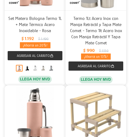
Set Matero Bologna Termo 1L
Termo 1Lt Acero Inox con
+ Mate Térmico Acero
Manija Retráctil y Tapa Mate
Inoxidable - Rosa
Comet - Termo 1lt Acero Inox
Con Manija Retráctil Y Tapa
$
1.192
$
1.490
Mate Comet
20
$
990
$
1.150
13
LLEGA HOY MVD
LLEGA HOY MVD