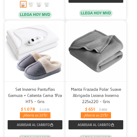
LLEGA HOY MVD
LLEGA HOY MVD
Set Invierno Pantuflas
Manta Frazada Polar Suave
Gamuza + Calienta Cama 1Pza
Abrigada Liviana Invierno
HTS - Gris
225x220 - Gris
$
1.078
$
651
$
1.348
$
869
20
25