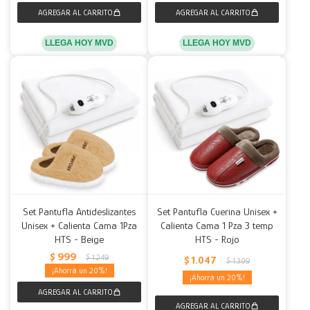
LLEGA HOY MVD
LLEGA HOY MVD
Set Pantufla Antideslizantes
Set Pantufla Cuerina Unisex +
Unisex + Calienta Cama 1Pza
Calienta Cama 1 Pza 3 temp
HTS - Beige
HTS - Rojo
$
999
$
1.249
$
1.047
$
1.309
20
20