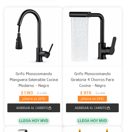
Decoración
Accesorios
Mesas
Calefactores
Acolchados y Frazadas
Accesorios para el hogar
Muebles Infantiles
Fundas
Herramientas
Grifo Monocomando
Grifo Monocomando
Manguera Extensible Cocina
Giratoria 4 Chorros Para
Moderno - Negro
Cocina - Negro
$
1.183
$
970
$
1.479
$
1.479
20
34
LLEGA HOY MVD
LLEGA HOY MVD