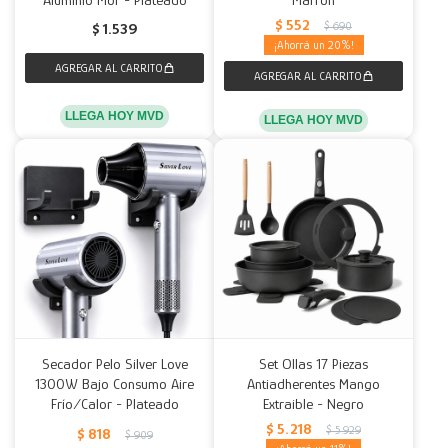
$
552
$
690
$
1.539
20
LLEGA HOY MVD
LLEGA HOY MVD
Secador Pelo Silver Love
Set Ollas 17 Piezas
1300W Bajo Consumo Aire
Antiadherentes Mango
Frío/Calor - Plateado
Extraible - Negro
$
5.218
$
5.929
$
818
$
909