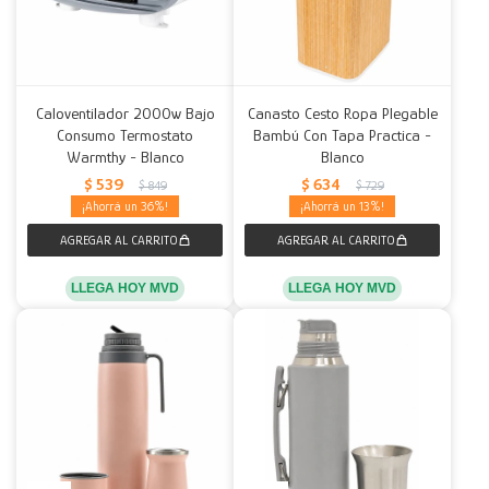
Caloventilador 2000w Bajo
Canasto Cesto Ropa Plegable
Consumo Termostato
Bambú Con Tapa Practica -
Warmthy - Blanco
Blanco
$
539
$
634
$
849
$
729
36
13
LLEGA HOY MVD
LLEGA HOY MVD