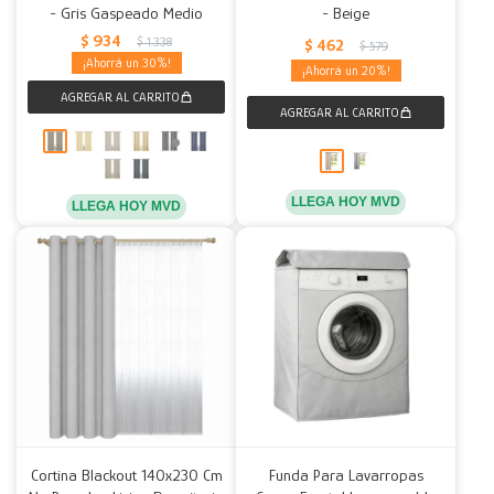
- Gris Gaspeado Medio
- Beige
$
934
$
1.338
$
462
$
579
30
20
LLEGA HOY MVD
LLEGA HOY MVD
Cortina Blackout 140x230 Cm
Funda Para Lavarropas