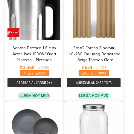
Sopera Eléctrica 1.6Lt en
Set x2 Cortina Blackout
Acero Inox 1000W Cuori
140x230 Cm Living Dormitorio
Minestra - Plateado
- Beige Tostado Claro
$
3.260
$
934
$
3.790
$
1.338
13
30
LLEGA HOY MVD
LLEGA HOY MVD