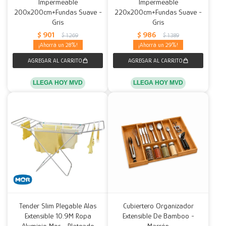
Impermeable
Impermeable
200x200cm+Fundas Suave -
220x200cm+Fundas Suave -
Gris
Gris
$
901
$
986
$
1.269
$
1.389
28
29
LLEGA HOY MVD
LLEGA HOY MVD
Tender Slim Plegable Alas
Cubiertero Organizador
Extensible 10.9M Ropa
Extensible De Bamboo -
Aluminio Mor - Plateado
Marrón