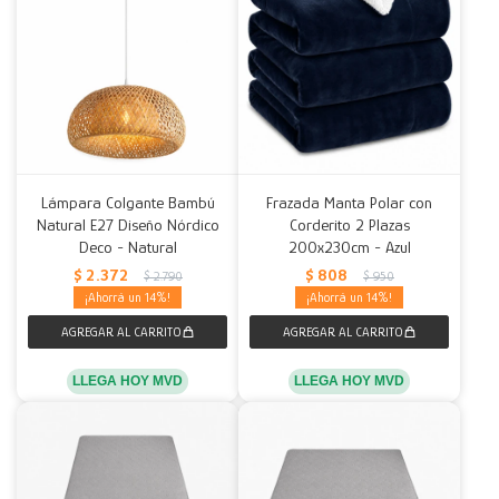
Lámpara Colgante Bambú
Frazada Manta Polar con
Natural E27 Diseño Nórdico
Corderito 2 Plazas
Deco - Natural
200x230cm - Azul
$
2.372
$
808
$
2.790
$
950
14
14
LLEGA HOY MVD
LLEGA HOY MVD