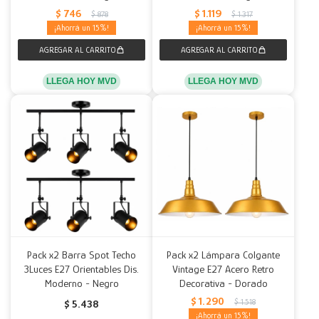
$
746
$
1.119
$
878
$
1.317
15
15
LLEGA HOY MVD
LLEGA HOY MVD
Pack x2 Barra Spot Techo
Pack x2 Lámpara Colgante
3Luces E27 Orientables Dis.
Vintage E27 Acero Retro
Moderno - Negro
Decorativa - Dorado
$
1.290
$
1.518
$
5.438
15