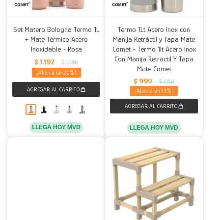
Set Matero Bologna Termo 1L
Termo 1Lt Acero Inox con
+ Mate Térmico Acero
Manija Retráctil y Tapa Mate
Inoxidable - Rosa
Comet - Termo 1lt Acero Inox
Con Manija Retráctil Y Tapa
$
1.192
$
1.490
Mate Comet
20
$
990
$
1.150
13
LLEGA HOY MVD
LLEGA HOY MVD