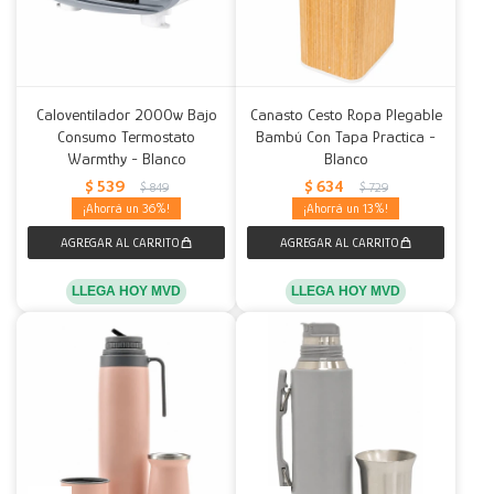
Caloventilador 2000w Bajo
Canasto Cesto Ropa Plegable
Consumo Termostato
Bambú Con Tapa Practica -
Warmthy - Blanco
Blanco
$
539
$
634
$
849
$
729
36
13
LLEGA HOY MVD
LLEGA HOY MVD