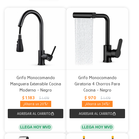
Decoración
Accesorios
Mesas
Calefactores
Acolchados y Frazadas
Accesorios para el hogar
Muebles Infantiles
Fundas
Herramientas
Grifo Monocomando
Grifo Monocomando
Manguera Extensible Cocina
Giratoria 4 Chorros Para
Moderno - Negro
Cocina - Negro
$
1.183
$
970
$
1.479
$
1.479
20
34
LLEGA HOY MVD
LLEGA HOY MVD