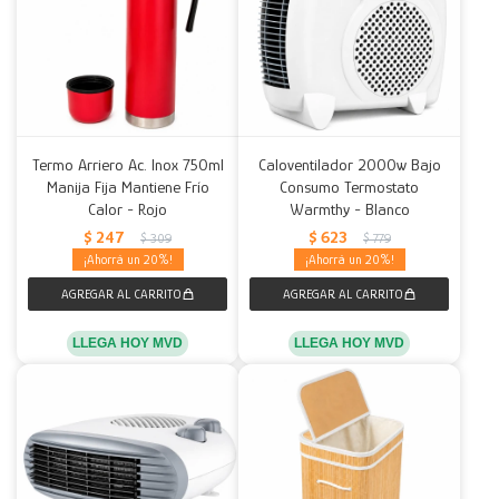
Termo Arriero Ac. Inox 750ml
Caloventilador 2000w Bajo
Manija Fija Mantiene Frío
Consumo Termostato
Calor - Rojo
Warmthy - Blanco
$
247
$
623
$
309
$
779
20
20
LLEGA HOY MVD
LLEGA HOY MVD