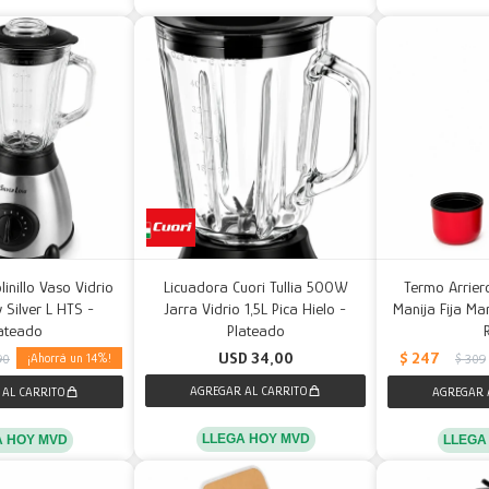
inillo Vaso Vidrio
Licuadora Cuori Tullia 500W
Termo Arrier
 Silver L HTS -
Jarra Vidrio 1,5L Pica Hielo -
Manija Fija Man
ateado
Plateado
$
247
USD
34,00
14
90
$
309
LLEGA HOY MVD
A HOY MVD
LLEGA