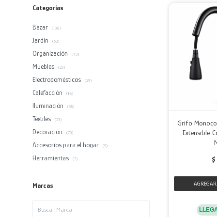
Categorías
Bazar
(136)
Jardín
(52)
Organización
(43)
Muebles
(25)
Electrodomésticos
(29)
Calefacción
(16)
Iluminación
(38)
Textiles
(23)
Grifo Monoc
Decoración
Extensible 
(70)
Accesorios para el hogar
(9)
Herramientas
$
(7)
Marcas
LLEG