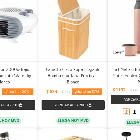
ador 2000w Bajo
Canasto Cesto Ropa Plegable
Set Matero Bo
ostato Warmthy -
Bambú Con Tapa Practica -
Mate Térmico A
lanco
Blanco
$
1.192
$
1.49
$
634
20
13
9
$
729
A HOY MVD
LLEGA HOY MVD
LLEGA