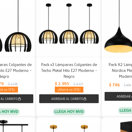
aras Colgantes de
Pack x3 Lámparas Colgantes de
Pack X2 Lám
ilo E27 Moderno -
Techo Metal Hilo E27 Moderno -
Nórdica Me
Negro
Negro
Modern
70
$
2.955
$
2.318
$
3.477
$
746
$
878
15
15
LLEGA
A HOY MVD
LLEGA HOY MVD