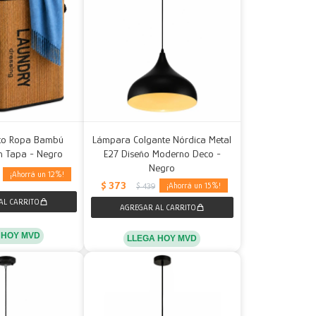
sto Ropa Bambú
Lámpara Colgante Nórdica Metal
n Tapa - Negro
E27 Diseño Moderno Deco -
Negro
12
$
373
15
$
439
 HOY MVD
LLEGA HOY MVD