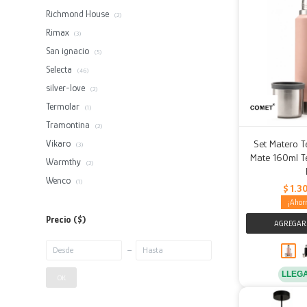
Richmond House
(2)
Rimax
(3)
San ignacio
(5)
Selecta
(46)
silver-love
(2)
Termolar
(1)
Tramontina
(2)
Vikaro
Set Matero T
(3)
Mate 160ml T
Warmthy
(2)
Wenco
(1)
$
1.3
Precio
($)
LLEG
OK