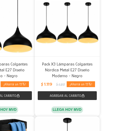
paras Colgantes
Pack X3 Lámparas Colgantes
tal E27 Diseño
Nórdica Metal E27 Diseño
o - Negro
Moderno - Negro
$
1.119
15
15
$
1.317
 HOY MVD
LLEGA HOY MVD