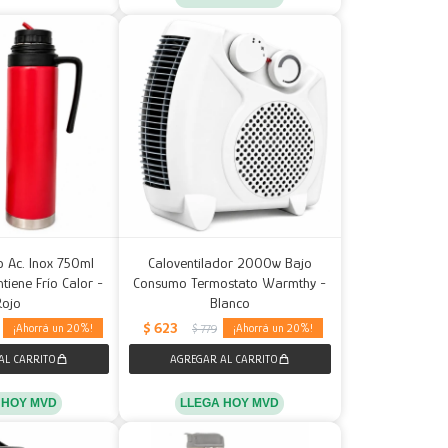
o Ac. Inox 750ml
Caloventilador 2000w Bajo
tiene Frío Calor -
Consumo Termostato Warmthy -
Rojo
Blanco
$
623
20
20
$
779
 HOY MVD
LLEGA HOY MVD