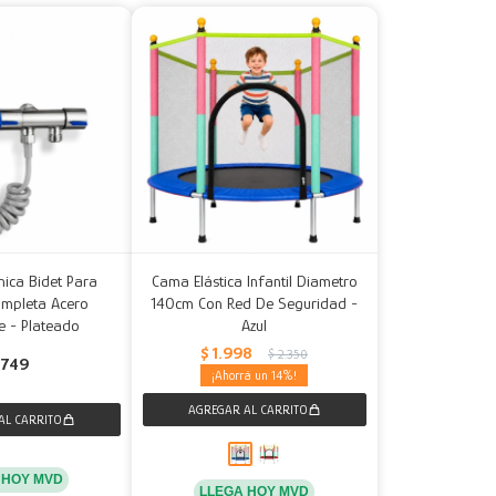
nica Bidet Para
Cama Elástica Infantil Diametro
ompleta Acero
140cm Con Red De Seguridad -
e - Plateado
Azul
$
1.998
$
2.350
749
14
 HOY MVD
LLEGA HOY MVD