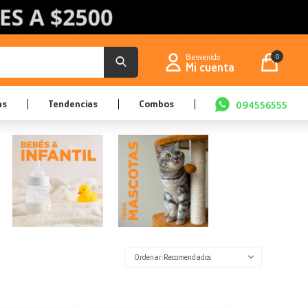
0
as
Tendencias
Combos
094556555
Recomendados