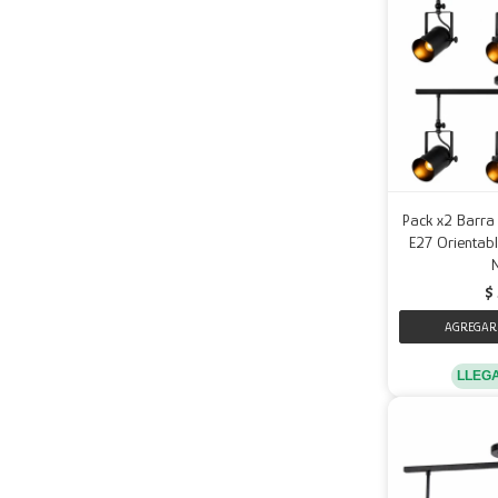
Pack x2 Barra
E27 Orientabl
$
LLEG