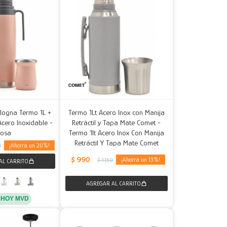
logna Termo 1L +
Termo 1Lt Acero Inox con Manija
cero Inoxidable -
Retráctil y Tapa Mate Comet -
Rosa
Termo 1lt Acero Inox Con Manija
Retráctil Y Tapa Mate Comet
20
0
$
990
13
$
1.150
 HOY MVD