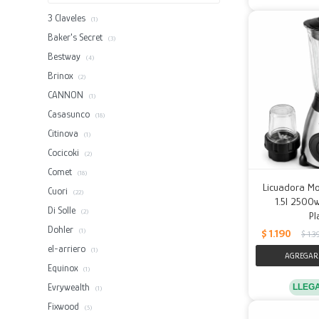
3 Claveles
(1)
Baker's Secret
(3)
Bestway
(4)
Brinox
(2)
CANNON
(1)
Casasunco
(18)
Citinova
(1)
Cocicoki
(2)
Comet
(18)
Licuadora Mol
Cuori
(22)
1.5l 2500w
Di Solle
(2)
Pl
Dohler
$
1.190
(1)
$
1.3
el-arriero
(1)
Equinox
(1)
Evrywealth
LLEG
(1)
Fixwood
(5)