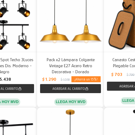
 Spot Techo 3Luces
Pack x2 Lámpara Colgante
Canasto Ce
es Dis. Moderno -
Vintage E27 Acero Retro
Plegable Co
Negro
Decorativa - Dorado
$
703
$
799
$
1.290
5.438
15
$
1.518
LLEGA
A HOY MVD
LLEGA HOY MVD