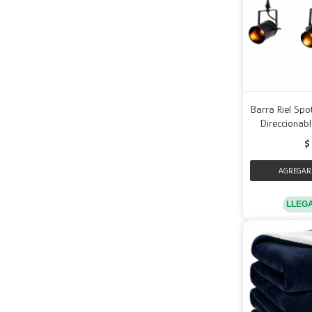
Barra Riel Spo
Direccionabl
$
LLEG