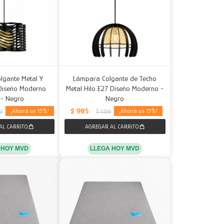
lgante Metal Y
Lámpara Colgante de Techo
Diseño Moderno
Metal Hilo E27 Diseño Moderno -
 - Negro
Negro
$
985
15
15
39
$
1.159
 HOY MVD
LLEGA HOY MVD