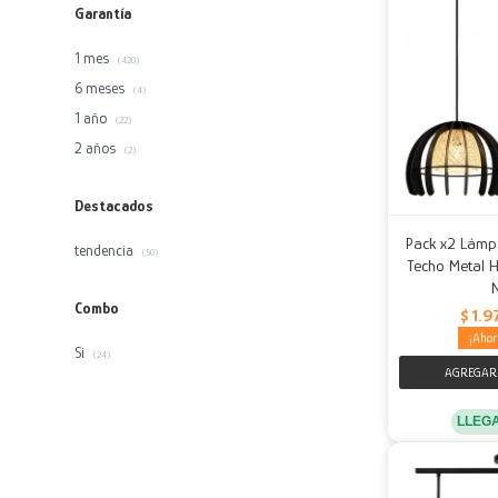
Garantía
1 mes
(420)
6 meses
(4)
1 año
(22)
2 años
(2)
Destacados
Pack x2 Lámp
tendencia
(50)
Techo Metal H
Combo
$
1.9
Si
(24)
LLEG