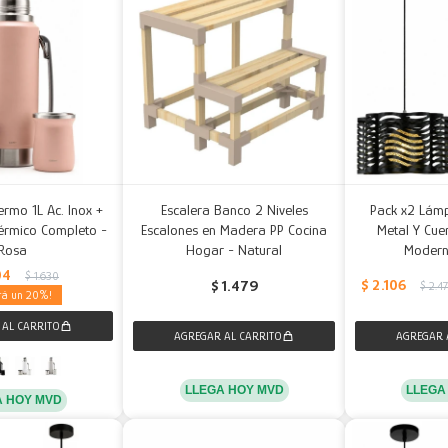
ermo 1L Ac. Inox +
Escalera Banco 2 Niveles
Pack x2 Lám
érmico Completo -
Escalones en Madera PP Cocina
Metal Y Cue
Rosa
Hogar - Natural
Modern
04
$
1.630
$
2.106
$
1.479
$
2.4
20
LLEGA HOY MVD
LLEGA
A HOY MVD