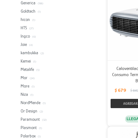
Generica
(188)
Goldtech
(1)
hicon
(1)
HTS
(27)
Ingco
(6)
Joie
(4)
kambukka
(2)
Kemei
(1)
Caloventil
Metalife
(5)
Consumo Term
Mor
(24)
B
More
(1)
$
679
$
84
Niza
(1)
NordMende
(1)
Or Design
(2)
LLEG
Paramount
(32)
Plasmont
(1)
Polarbox
(1)