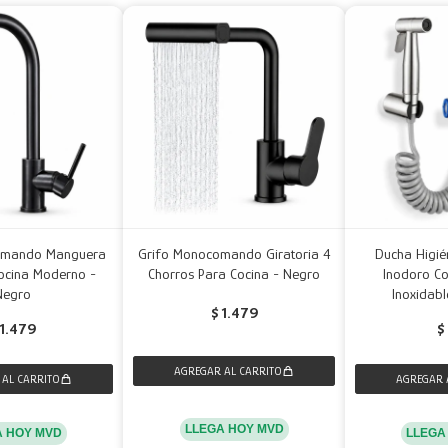
omando Manguera
Grifo Monocomando Giratoria 4
Ducha Higié
Cocina Moderno -
Chorros Para Cocina - Negro
Inodoro C
Negro
Inoxidabl
$
1.479
1.479
$
LLEGA HOY MVD
A HOY MVD
LLEGA