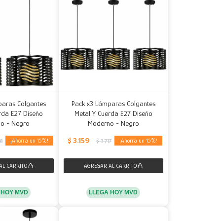
paras Colgantes
Pack x3 Lámparas Colgantes
rda E27 Diseño
Metal Y Cuerda E27 Diseño
o - Negro
Moderno - Negro
$
3.159
15
15
78
$
3.717
 HOY MVD
LLEGA HOY MVD