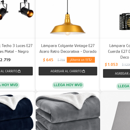
t Techo 3 Luces E27
Lámpara Colgante Vintage E27
Lámpara Co
es Metal - Negro
Acero Retro Decorativa - Dorado
Cuerda E27 
Deco
$
645
2.719
15
$
759
$
1.053
$
1.2
A HOY MVD
LLEGA HOY MVD
LLEGA