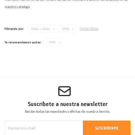
nuestro catálogo.
Decoración
Accesorios
Mesas
Calefactores
Acolchados y Frazadas
Accesorios para el hogar
Muebles Infantiles
Fundas
Quitar filtros
Filtrando por:
Hogar y Jardín
AMOI
Herramientas
Te recomendamos quitar:
AMOI
Suscríbete a nuestra newsletter
Recibe todas las novedades y ofertas de nuestra tienda.
SUSCRIBIRME