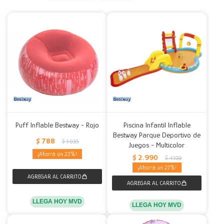
Decoración
Accesorios
Mesas
Calefactores
Acolchados y Frazadas
Accesorios para el hogar
Muebles Infantiles
Fundas
Herramientas
Puff Inflable Bestway - Rojo
Piscina Infantil Inflable
Bestway Parque Deportivo de
$
788
$
1.035
Juegos - Multicolor
23
$
2.990
$
4.109
27
LLEGA HOY MVD
LLEGA HOY MVD