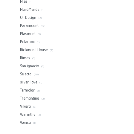
Niza
(1)
NordMende
(1)
Or Design
(2)
Paramount
(32)
Plasmont
(1)
Polarbox
(1)
Richmond House
(2)
Rimax
(3)
San ignacio
(5)
Selecta
(46)
silver-love
(1)
Termolar
(1)
Tramontina
(2)
Vikaro
(3)
Warmthy
(2)
Wenco
(1)