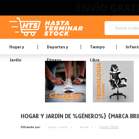
Hogar y
Deportes y
Tiempo
Infanti
Jardín
Fitness
Libre
HOGAR Y JARDÍN DE %GÉNERO%} {MARCA BR
Quitar filtros
Filtrando por:
Hogar y Jardín
Brinox