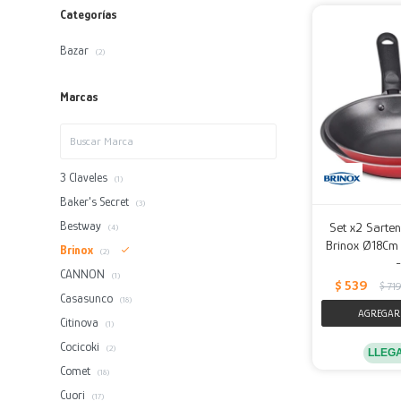
Categorías
Bazar
(2)
Marcas
3 Claveles
(1)
Baker's Secret
(3)
Bestway
Set x2 Sarten
(4)
Brinox Ø18Cm
Brinox
(2)
CANNON
(1)
$
539
$
719
Casasunco
(18)
Citinova
(1)
Cocicoki
(2)
LLEG
Comet
(18)
Cuori
(17)