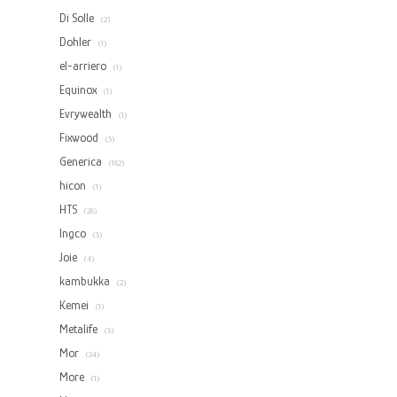
Di Solle
(2)
Dohler
(1)
el-arriero
(1)
Equinox
(1)
Evrywealth
(1)
Fixwood
(5)
Generica
(182)
hicon
(1)
HTS
(28)
Ingco
(5)
Joie
(4)
kambukka
(2)
Kemei
(1)
Metalife
(5)
Mor
(24)
More
(1)