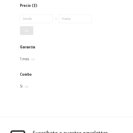
Precio
($)
OK
Garantía
1 mes
(2)
Combo
Si
(2)
Suscríbete a nuestra newsletter