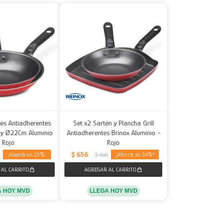
es Antiadherentes
Set x2 Sartén y Plancha Grill
 y Ø22Cm Aluminio
Antiadherentes Brinox Aluminio -
- Rojo
Rojo
$
656
25
34
$
999
A HOY MVD
LLEGA HOY MVD