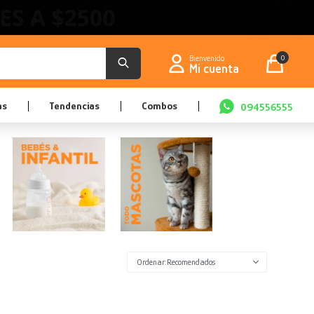
0
as
Tendencias
Combos
094556555
Recomendados