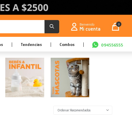
0
as
Tendencias
Combos
094556555
Recomendados