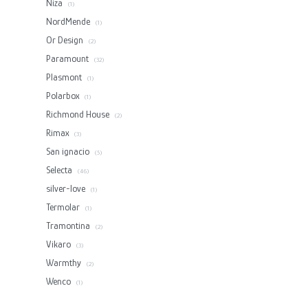
Niza
(1)
NordMende
(1)
Or Design
(2)
Paramount
(32)
Plasmont
(1)
Polarbox
(1)
Richmond House
(2)
Rimax
(3)
San ignacio
(5)
Selecta
(46)
silver-love
(1)
Termolar
(1)
Tramontina
(2)
Vikaro
(3)
Warmthy
(2)
Wenco
(1)