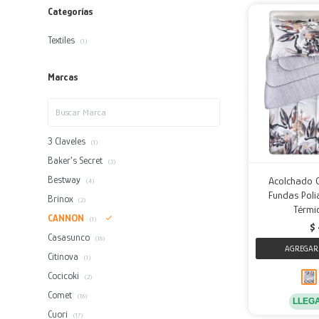
Categorías
Textiles
(1)
Marcas
3 Claveles
(1)
Baker's Secret
(3)
Bestway
Acolchado 
(4)
Fundas Poli
Brinox
(2)
Térmi
CANNON
(1)
$
Casasunco
(18)
Citinova
(1)
Cocicoki
(2)
Comet
(18)
LLEG
Cuori
(17)