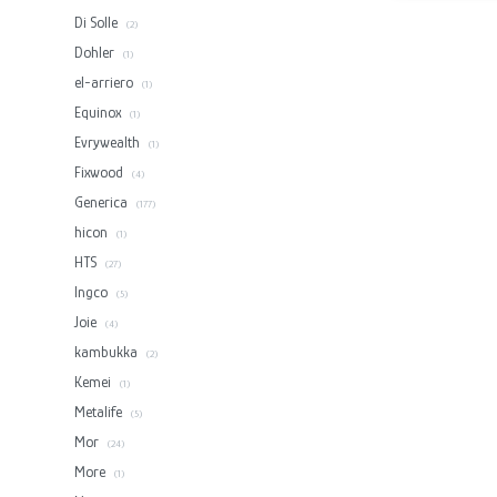
Di Solle
(2)
Dohler
(1)
el-arriero
(1)
Equinox
(1)
Evrywealth
(1)
Fixwood
(4)
Generica
(177)
hicon
(1)
HTS
(27)
Ingco
(5)
Joie
(4)
kambukka
(2)
Kemei
(1)
Metalife
(5)
Mor
(24)
More
(1)