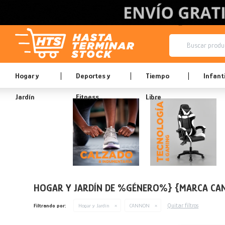
Hogar y
Deportes y
Tiempo
Infanti
Jardín
Fitness
Libre
HOGAR Y JARDÍN DE %GÉNERO%} {MARCA C
Quitar filtros
Filtrando por:
Hogar y Jardín
CANNON