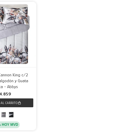
Cannon King c/2
algodón y Guata
ca - Abbys
4.859
A HOY MVD