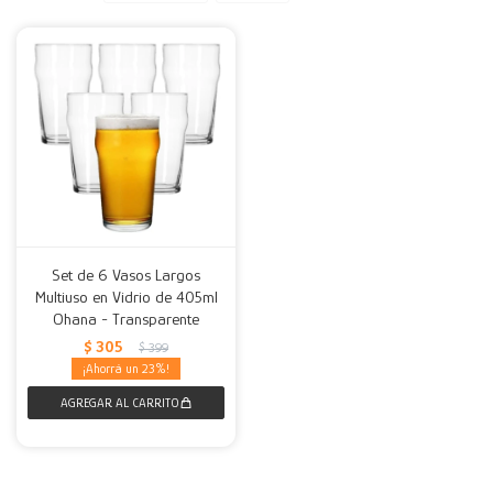
Decoración
Accesorios
Mesas
Calefactores
Acolchados y Frazadas
Accesorios para el hogar
Muebles Infantiles
Fundas
Herramientas
Set de 6 Vasos Largos
Multiuso en Vidrio de 405ml
Ohana - Transparente
$
305
$
399
23