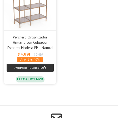
Perchero Organizador
Armario con Colgador
Estantes Madera PP - Natural
$
4.891
$
5.439
10
LLEGA HOY MVD