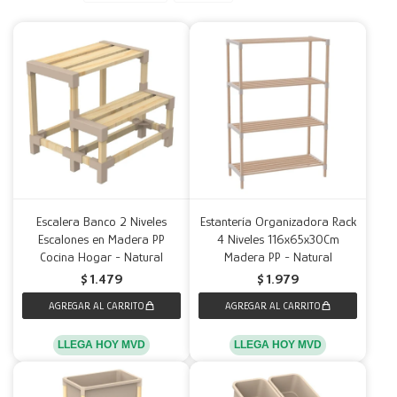
Decoración
Accesorios
Mesas
Calefactores
Acolchados y Frazadas
Accesorios para el hogar
Muebles Infantiles
Fundas
Herramientas
Escalera Banco 2 Niveles
Estantería Organizadora Rack
Escalones en Madera PP
4 Niveles 116x65x30Cm
Cocina Hogar - Natural
Madera PP - Natural
$
1.479
$
1.979
LLEGA HOY MVD
LLEGA HOY MVD