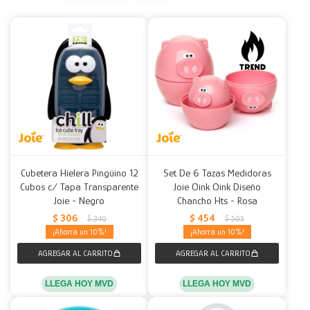
Decoración
Accesorios
Mesas
Calefactores
Acolchados y Frazadas
Accesorios para el hogar
Muebles Infantiles
Fundas
Herramientas
Cubetera Hielera Pingüino 12
Set De 6 Tazas Medidoras
Cubos c/ Tapa Transparente
Joie Oink Oink Diseño
Joie - Negro
Chancho Hts - Rosa
$
306
$
454
$
340
$
505
10
10
LLEGA HOY MVD
LLEGA HOY MVD