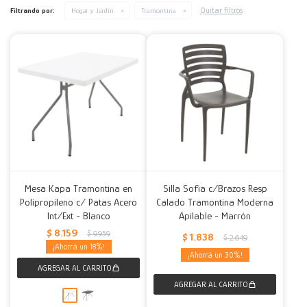
Quitar filtros
Filtrando por:
Hogar y Jardín
Tramontina
Decoración
Accesorios
Mesas
Calefactores
Acolchados y Frazadas
Accesorios para el hogar
Muebles Infantiles
Fundas
Herramientas
Mesa Kapa Tramontina en
Silla Sofia c/Brazos Resp
Polipropileno c/ Patas Acero
Calado Tramontina Moderna
Int/Ext - Blanco
Apilable - Marrón
$
8.159
$
9.959
$
1.838
$
2.649
18
30