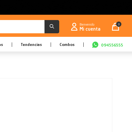
0
as
Tendencias
Combos
094556555