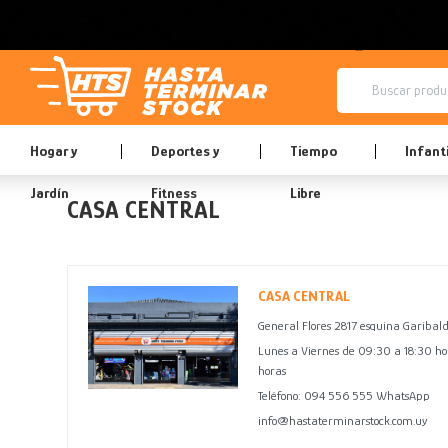
Hogar y
Deportes y
Tiempo
Infanti
Jardín
Fitness
Libre
CASA CENTRAL
CASA CENTRAL
General Flores 2817 esquina Garibald
Lunes a Viernes de 09:30 a 18:30 ho
horas
Teléfono: 094 556 555 WhatsApp
info@hastaterminarstock.com.uy